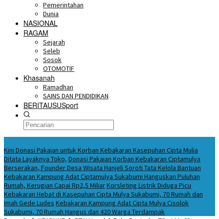
Pemerintahan
Dunia
NASIONAL
RAGAM
Sejarah
Seleb
Sosok
OTOMOTIF
Khasanah
Ramadhan
SAINS DAN PENDIDIKAN
BERITAUSUSport
BERITA HARI INI
Kini Donasi Pakaian untuk Korban Kebakaran Kasepuhan Cipta Mulia
Ditata Layaknya Toko,
Donasi Pakaian Korban Kebakaran Ciptamulya
Berserakan, Founder Desa Wisata Hanjeli Soroti Tata Kelola Bantuan
Kebakaran Kampung Adat Ciptamulya Sukabumi Hanguskan Puluhan
Rumah, Kerugian Capai Rp2,5 Miliar
Korsleting Listrik Diduga Picu
Kebakaran Hebat di Kasepuhan Cipta Mulya Sukabumi, 70 Rumah dan
Imah Gede Ludes
Kebakaran Kampung Adat Cipta Mulya Cisolok
Sukabumi, 70 Rumah Hangus dan 420 Warga Terdampak