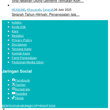
Viral Nelayan Ujung Genteng Temukan Koin…
HEADLINE
,
Khasanah
,
Sejarah
26 Juni 2025
Sejarah Tahun Hijriyah: Penanggalan Isla…
Indeks
Kode Etik
Karir
Redaksi
Privacy Policy
Disclaimer
Tentang Kami
Kontak Kami
Form Pengaduan
Pedoman Media Siber
Jaringan Social
Facebook
Twitter
Instagram
Youtube
Tiktok
BERITAUSUKABUMI@COPYRIGHT2026