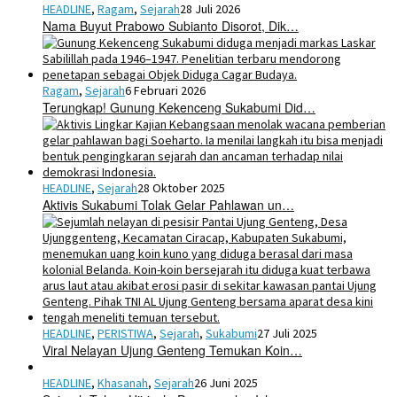
HEADLINE
,
Ragam
,
Sejarah
28 Juli 2026
Nama Buyut Prabowo Subianto Disorot, Dik…
Ragam
,
Sejarah
6 Februari 2026
Terungkap! Gunung Kekenceng Sukabumi Did…
HEADLINE
,
Sejarah
28 Oktober 2025
Aktivis Sukabumi Tolak Gelar Pahlawan un…
HEADLINE
,
PERISTIWA
,
Sejarah
,
Sukabumi
27 Juli 2025
Viral Nelayan Ujung Genteng Temukan Koin…
HEADLINE
,
Khasanah
,
Sejarah
26 Juni 2025