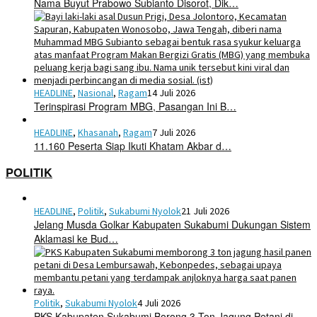
Nama Buyut Prabowo Subianto Disorot, Dik…
HEADLINE
,
Nasional
,
Ragam
14 Juli 2026
Terinspirasi Program MBG, Pasangan Ini B…
HEADLINE
,
Khasanah
,
Ragam
7 Juli 2026
11.160 Peserta Siap Ikuti Khatam Akbar d…
POLITIK
HEADLINE
,
Politik
,
Sukabumi Nyolok
21 Juli 2026
Jelang Musda Golkar Kabupaten Sukabumi Dukungan Sistem
Aklamasi ke Bud…
Politik
,
Sukabumi Nyolok
4 Juli 2026
PKS Kabupaten Sukabumi Borong 3 Ton Jagung Petani di