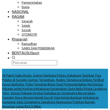
Pemerintahan
Dunia
NASIONAL
RAGAM
Sejarah
Seleb
Sosok
OTOMOTIF
Khasanah
Ramadhan
SAINS DAN PENDIDIKAN
BERITAUSUSport
BERITA HARI INI
28 Paket Sabu Disita, Satres Narkoba Polres Sukabumi Tangkap Tiga
Pelaku di Surade-Ciemas
Terungkap, Kades Tamanjaya Diduga Terlibat
Kasus Narkoba, Polisi Temukan Bong Saat Penggeledahan
Kini Donasi
Pakaian untuk Korban Kebakaran Kasepuhan Cipta Mulia Ditata Layaknya
Toko,
Donasi Pakaian Korban Kebakaran Ciptamulya Berserakan,
Founder Desa Wisata Hanjeli Soroti Tata Kelola Bantuan
Kebakaran
Kampung Adat Ciptamulya Sukabumi Hanguskan Puluhan Rumah,
Kerugian Capai Rp2,5 Miliar