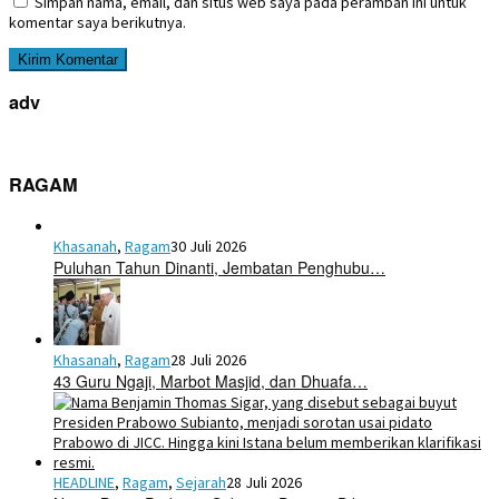
Simpan nama, email, dan situs web saya pada peramban ini untuk
komentar saya berikutnya.
adv
RAGAM
Khasanah
,
Ragam
30 Juli 2026
Puluhan Tahun Dinanti, Jembatan Penghubu…
Khasanah
,
Ragam
28 Juli 2026
43 Guru Ngaji, Marbot Masjid, dan Dhuafa…
HEADLINE
,
Ragam
,
Sejarah
28 Juli 2026