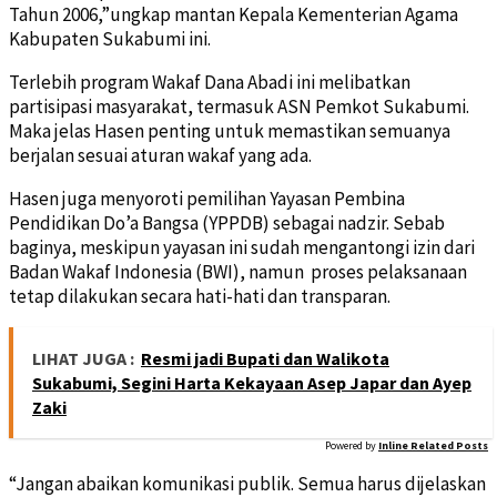
Tahun 2006,”ungkap mantan Kepala Kementerian Agama
Kabupaten Sukabumi ini.
Terlebih program Wakaf Dana Abadi ini melibatkan
partisipasi masyarakat, termasuk ASN Pemkot Sukabumi.
Maka jelas Hasen penting untuk memastikan semuanya
berjalan sesuai aturan wakaf yang ada.
Hasen juga menyoroti pemilihan Yayasan Pembina
Pendidikan Do’a Bangsa (YPPDB) sebagai nadzir. Sebab
baginya, meskipun yayasan ini sudah mengantongi izin dari
Badan Wakaf Indonesia (BWI), namun proses pelaksanaan
tetap dilakukan secara hati-hati dan transparan.
LIHAT JUGA :
Resmi jadi Bupati dan Walikota
Sukabumi, Segini Harta Kekayaan Asep Japar dan Ayep
Zaki
Powered by
Inline Related Posts
“Jangan abaikan komunikasi publik. Semua harus dijelaskan