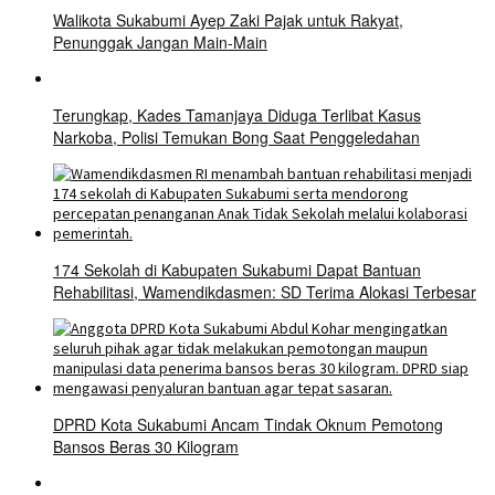
Walikota Sukabumi Ayep Zaki Pajak untuk Rakyat,
Penunggak Jangan Main-Main
Terungkap, Kades Tamanjaya Diduga Terlibat Kasus
Narkoba, Polisi Temukan Bong Saat Penggeledahan
174 Sekolah di Kabupaten Sukabumi Dapat Bantuan
Rehabilitasi, Wamendikdasmen: SD Terima Alokasi Terbesar
DPRD Kota Sukabumi Ancam Tindak Oknum Pemotong
Bansos Beras 30 Kilogram