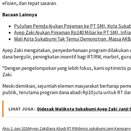
efisien, dan tepat sasaran.
Bacaan Lainnya
Puluhan Pemda Ajukan Pinjaman ke PT SMI, Kota Sukab
Ayep Zaki Ajukan Pinjaman Rp240 Miliar ke PT SMI, Inf
Wali Kota Sukabumi Tak Temui Demonstran, Massa AKB
Ayep Zaki mengatakan, penyederhanaan program dilakukan un
dana bergulir, peningkatan insentif bagi RT/RW, marbot, guru
“Dengan pengelompokan yang lebih fokus, kami optimistis p
Zaki.
Meski demikian, sejumlah elemen masyarakat berharap pemerin
publik, terutama program dana abadi Rp10 juta untuk RT dan
LIHAT JUGA :
Didesak Walikota Sukabumi Ayep Zaki Janji 
Aksi 2 Juni 2026
Ayep Zaki
Dana Abadi RT RW
demo sukabumi
Janji Kampany