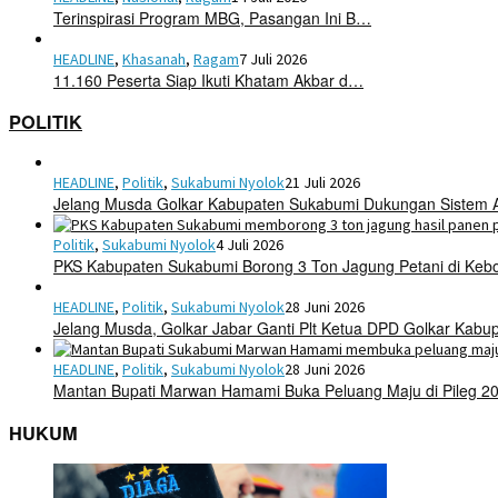
Terinspirasi Program MBG, Pasangan Ini B…
HEADLINE
,
Khasanah
,
Ragam
7 Juli 2026
11.160 Peserta Siap Ikuti Khatam Akbar d…
POLITIK
HEADLINE
,
Politik
,
Sukabumi Nyolok
21 Juli 2026
Jelang Musda Golkar Kabupaten Sukabumi Dukungan Sistem 
Politik
,
Sukabumi Nyolok
4 Juli 2026
PKS Kabupaten Sukabumi Borong 3 Ton Jagung Petani di Keb
HEADLINE
,
Politik
,
Sukabumi Nyolok
28 Juni 2026
Jelang Musda, Golkar Jabar Ganti Plt Ketua DPD Golkar Kab
HEADLINE
,
Politik
,
Sukabumi Nyolok
28 Juni 2026
Mantan Bupati Marwan Hamami Buka Peluang Maju di Pileg 2
HUKUM