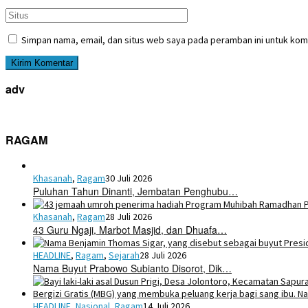
Simpan nama, email, dan situs web saya pada peramban ini untuk kom
adv
RAGAM
Khasanah
,
Ragam
30 Juli 2026
Puluhan Tahun Dinanti, Jembatan Penghubu…
Khasanah
,
Ragam
28 Juli 2026
43 Guru Ngaji, Marbot Masjid, dan Dhuafa…
HEADLINE
,
Ragam
,
Sejarah
28 Juli 2026
Nama Buyut Prabowo Subianto Disorot, Dik…
HEADLINE
,
Nasional
,
Ragam
14 Juli 2026