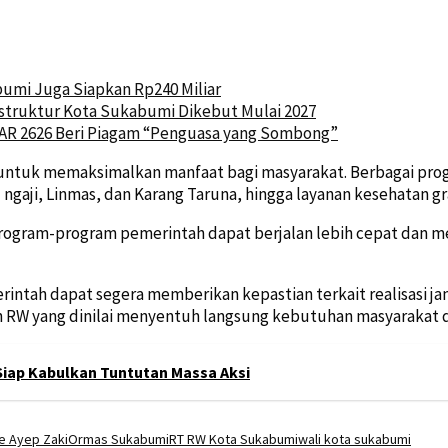
umi Juga Siapkan Rp240 Miliar
rastruktur Kota Sukabumi Dikebut Mulai 2027
AR 2626 Beri Piagam “Penguasa yang Sombong”
tuk memaksimalkan manfaat bagi masyarakat. Berbagai progra
 ngaji, Linmas, dan Karang Taruna, hingga layanan kesehatan g
rogram-program pemerintah dapat berjalan lebih cepat dan me
tah dapat segera memberikan kepastian terkait realisasi janj
 RW yang dinilai menyentuh langsung kebutuhan masyarakat di
Siap Kabulkan Tuntutan Massa Aksi
e Ayep Zaki
Ormas Sukabumi
RT RW Kota Sukabumi
wali kota sukabumi