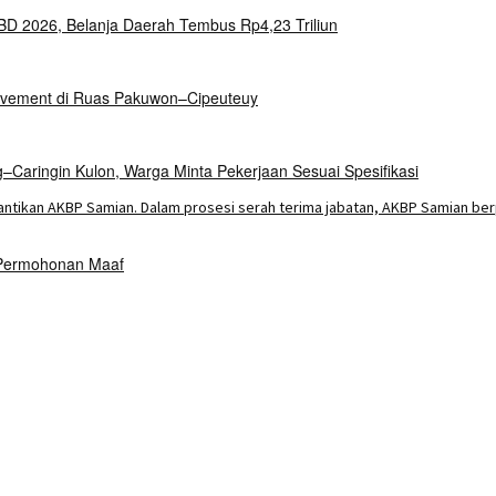
 2026, Belanja Daerah Tembus Rp4,23 Triliun
Pavement di Ruas Pakuwon–Cipeuteuy
aringin Kulon, Warga Minta Pekerjaan Sesuai Spesifikasi
 Permohonan Maaf