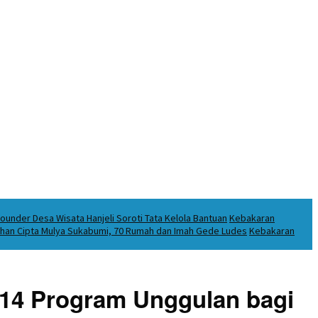
under Desa Wisata Hanjeli Soroti Tata Kelola Bantuan
Kebakaran
puhan Cipta Mulya Sukabumi, 70 Rumah dan Imah Gede Ludes
Kebakaran
g 14 Program Unggulan bagi