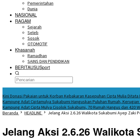
Pemerintahan
Dunia
NASIONAL
RAGAM
Sejarah
Seleb
Sosok
OTOMOTIF
Khasanah
Ramadhan
SAINS DAN PENDIDIKAN
BERITAUSUSport
BERITA HARI INI
Kini Donasi Pakaian untuk Korban Kebakaran Kasepuhan Cipta Mulia Ditata
Kampung Adat Ciptamulya Sukabumi Hanguskan Puluhan Rumah, Kerugian C
Kampung Adat Cipta Mulya Cisolok Sukabumi, 70 Rumah Hangus dan 420 
Beranda
HEADLINE
Jelang Aksi 2.6.26 Walikota Sukabumi Ayep Zaki 
Jelang Aksi 2.6.26 Walikot