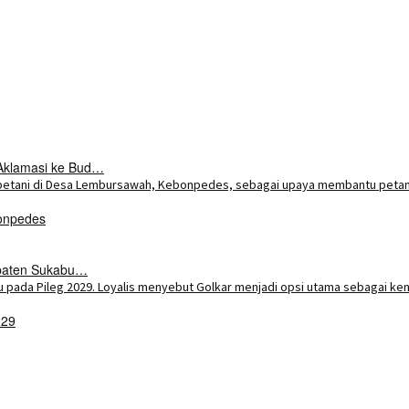
Aklamasi ke Bud…
onpedes
upaten Sukabu…
029