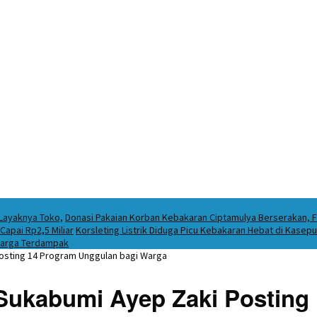
 Layaknya Toko,
Donasi Pakaian Korban Kebakaran Ciptamulya Berserakan, Fo
apai Rp2,5 Miliar
Korsleting Listrik Diduga Picu Kebakaran Hebat di Kase
Warga Terdampak
Posting 14 Program Unggulan bagi Warga
a Sukabumi Ayep Zaki Postin