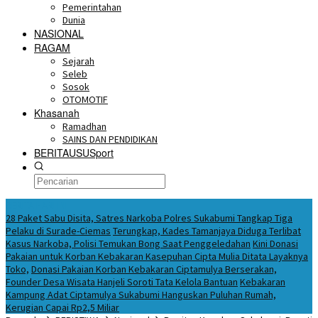
Pemerintahan
Dunia
NASIONAL
RAGAM
Sejarah
Seleb
Sosok
OTOMOTIF
Khasanah
Ramadhan
SAINS DAN PENDIDIKAN
BERITAUSUSport
BERITA HARI INI
28 Paket Sabu Disita, Satres Narkoba Polres Sukabumi Tangkap Tiga
Pelaku di Surade-Ciemas
Terungkap, Kades Tamanjaya Diduga Terlibat
Kasus Narkoba, Polisi Temukan Bong Saat Penggeledahan
Kini Donasi
Pakaian untuk Korban Kebakaran Kasepuhan Cipta Mulia Ditata Layaknya
Toko,
Donasi Pakaian Korban Kebakaran Ciptamulya Berserakan,
Founder Desa Wisata Hanjeli Soroti Tata Kelola Bantuan
Kebakaran
Kampung Adat Ciptamulya Sukabumi Hanguskan Puluhan Rumah,
Kerugian Capai Rp2,5 Miliar