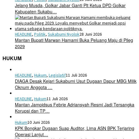
Jelang Musda, Golkar Jabar Ganti Plt Ketua DPD Golkar
Kabupaten Sukabu…
HEADLINE
,
Politik
,
Sukabumi Nyolok
28 Juni 2026
Mantan Bupati Marwan Hamami Buka Peluang Maju di Pileg
2029
HUKUM
HEADLINE
,
Hukum
,
Legislatif
11 Juli 2026
DIAGA Desak Kejari Sukabumi Usut Dugaan Dapur MBG Milik
Oknum Anggota …
HEADLINE
,
Hukum
11 Juli 2026
Mantan Jampidsus Febrie Adriansyah Resmi Jadi Tersangka
Korupsi dan TP…
Hukum
10 Juni 2026
KPK Bongkar Dugaan Suap Auditor, Lima ASN BPK Terjaring
Operasi Lanjut…