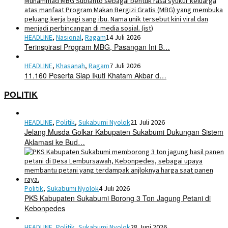
HEADLINE
,
Nasional
,
Ragam
14 Juli 2026
Terinspirasi Program MBG, Pasangan Ini B…
HEADLINE
,
Khasanah
,
Ragam
7 Juli 2026
11.160 Peserta Siap Ikuti Khatam Akbar d…
POLITIK
HEADLINE
,
Politik
,
Sukabumi Nyolok
21 Juli 2026
Jelang Musda Golkar Kabupaten Sukabumi Dukungan Sistem
Aklamasi ke Bud…
Politik
,
Sukabumi Nyolok
4 Juli 2026
PKS Kabupaten Sukabumi Borong 3 Ton Jagung Petani di
Kebonpedes
HEADLINE
,
Politik
,
Sukabumi Nyolok
28 Juni 2026