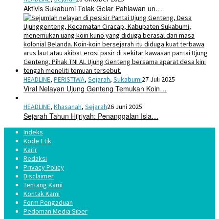
Aktivis Sukabumi Tolak Gelar Pahlawan un…
HEADLINE
,
PERISTIWA
,
Sejarah
,
Sukabumi
27 Juli 2025
Viral Nelayan Ujung Genteng Temukan Koin…
HEADLINE
,
Khasanah
,
Sejarah
26 Juni 2025
Sejarah Tahun Hijriyah: Penanggalan Isla…
Indeks
Kode Etik
Karir
Redaksi
Privacy Policy
Disclaimer
Tentang Kami
Kontak Kami
Form Pengaduan
Pedoman Media Siber