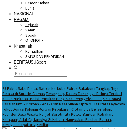
Pemerintahan
Dunia
NASIONAL
RAGAM
Sejarah
Seleb
Sosok
OTOMOTIF
Khasanah
Ramadhan
SAINS DAN PENDIDIKAN
BERITAUSUSport
BERITA HARI INI
28 Paket Sabu Disita, Satres Narkoba Polres Sukabumi Tangkap Tiga
Pelaku di Surade-Ciemas
Terungkap, Kades Tamanjaya Diduga Terlibat
Kasus Narkoba, Polisi Temukan Bong Saat Penggeledahan
Kini Donasi
Pakaian untuk Korban Kebakaran Kasepuhan Cipta Mulia Ditata Layaknya
Toko,
Donasi Pakaian Korban Kebakaran Ciptamulya Berserakan,
Founder Desa Wisata Hanjeli Soroti Tata Kelola Bantuan
Kebakaran
Kampung Adat Ciptamulya Sukabumi Hanguskan Puluhan Rumah,
Kerugian Capai Rp2,5 Miliar