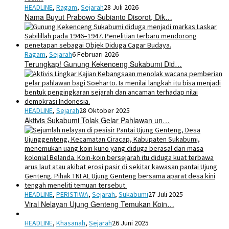
HEADLINE
,
Ragam
,
Sejarah
28 Juli 2026
Nama Buyut Prabowo Subianto Disorot, Dik…
Ragam
,
Sejarah
6 Februari 2026
Terungkap! Gunung Kekenceng Sukabumi Did…
HEADLINE
,
Sejarah
28 Oktober 2025
Aktivis Sukabumi Tolak Gelar Pahlawan un…
HEADLINE
,
PERISTIWA
,
Sejarah
,
Sukabumi
27 Juli 2025
Viral Nelayan Ujung Genteng Temukan Koin…
HEADLINE
,
Khasanah
,
Sejarah
26 Juni 2025