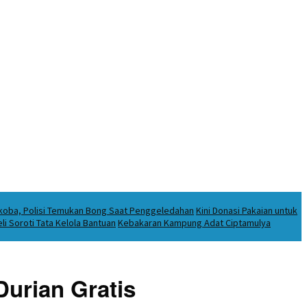
rkoba, Polisi Temukan Bong Saat Penggeledahan
Kini Donasi Pakaian untuk
i Soroti Tata Kelola Bantuan
Kebakaran Kampung Adat Ciptamulya
Durian Gratis