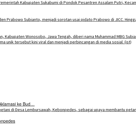
Aklamasi ke Bud…
onpedes