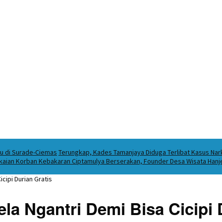
ku di Surade-Ciemas
Terungkap, Kades Tamanjaya Diduga Terlibat Kasus Na
kaian Korban Kebakaran Ciptamulya Berserakan, Founder Desa Wisata Hanjel
cipi Durian Gratis
a Ngantri Demi Bisa Cicipi 