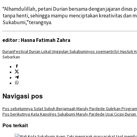
“Alhamdulillah, petani Durian bersama dengan jajaran dinas
tanpa henti, sehingga mampu menciptakan kreativitas dan m
Sukabumi,”terangnya.
editor : Hasna Fatimah Zahra
Durian
Festival Durian Lokal Unggulan Sukabumi
iyos soemantri
Sri Hastuti 
Sebarkan
Navigasi pos
Pos sebelumnya
Solat Subuh Berjamaah Maruly Pardede Gulirkan Program
Pos berikutnya
Kata Kapolres Sukabumi Maruly Pardede Usai Cicipi Durian
Pos terkait