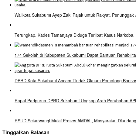
Walikota Sukabumi Ayep Zaki Pajak untuk Rakyat, Penunggak
Terungkap, Kades Tamanjaya Diduga Terlibat Kasus Narkoba,
174 Sekolah di Kabupaten Sukabumi Dapat Bantuan Rehabilit
DPRD Kota Sukabumi Ancam Tindak Oknum Pemotong Bansos 
Rapat Paripurna DPRD Sukabumi Ungkap Arah Perubahan APBD
RSUD Sekarwangi Mulai Proses AMDAL, Masyarakat Diundang
Tinggalkan Balasan