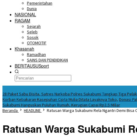
Pemerintahan
Dunia
NASIONAL
RAGAM
Sejarah
Seleb
Sosok
OTOMOTIF
Khasanah
Ramadhan
SAINS DAN PENDIDIKAN
BERITAUSUSport
BERITA HARI INI
28 Paket Sabu Disita, Satres Narkoba Polres Sukabumi Tangkap Tiga Pela
Korban Kebakaran Kasepuhan Cipta Mulia Ditata Layaknya Toko,
Donasi Pa
Sukabumi Hanguskan Puluhan Rumah, Kerugian Capai Rp2,5 Miliar
Beranda
HEADLINE
Ratusan Warga Sukabumi Rela Ngantri Demi Bisa Ci
Ratusan Warga Sukabumi Rel