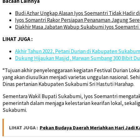
Bacaan Lainnya
Budi Azhar Ungkap Alasan Iyos Soemantri Tidak Hadir d
Iyos Somantri Rakor Persiapan Penanaman Jagung Sere
Diakhir Masa Jabatan Wabup Sukabumi Iyos Soemantri 
LIHAT JUGA :
Akhir Tahun 2022, Petani Durian di Kabupaten Sukabum
Dukung Hijaukan Masjid, Marwan Sumbang 300 Bibit Du
“Tujuan akhir penyelenggaraan kegiatan Festival Durian Lo
yang akan diusulkan menjadi varietas unggulan nasional. Se
Dinas pertanian Kabupaten Sukabumi Sri Hastuti Harahap.
Sementara Wakil Bupati Sukabumi, Iyos Soemantri mengatak
pemerintah dalam menjaga kelestarian kearifan lokal, sek
Sukabumi.
LIHAT JUGA :
Pekan Budaya Daerah Meriahkan Hari Jadi 