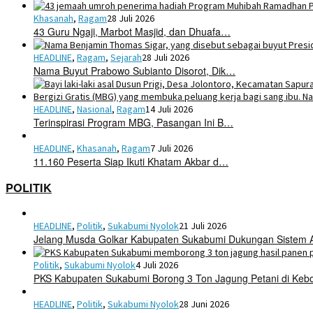
Khasanah
,
Ragam
28 Juli 2026
43 Guru Ngaji, Marbot Masjid, dan Dhuafa…
HEADLINE
,
Ragam
,
Sejarah
28 Juli 2026
Nama Buyut Prabowo Subianto Disorot, Dik…
HEADLINE
,
Nasional
,
Ragam
14 Juli 2026
Terinspirasi Program MBG, Pasangan Ini B…
HEADLINE
,
Khasanah
,
Ragam
7 Juli 2026
11.160 Peserta Siap Ikuti Khatam Akbar d…
POLITIK
HEADLINE
,
Politik
,
Sukabumi Nyolok
21 Juli 2026
Jelang Musda Golkar Kabupaten Sukabumi Dukungan Sistem 
Politik
,
Sukabumi Nyolok
4 Juli 2026
PKS Kabupaten Sukabumi Borong 3 Ton Jagung Petani di Keb
HEADLINE
,
Politik
,
Sukabumi Nyolok
28 Juni 2026