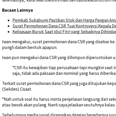
Bacaan Lainnya
Pemkab Sukabumi Pastikan Stok dan Harga Pangan Am
Surat Permohonan Dana CSR Tuai Kontroversi Kepala D
Kebiasaan Buruk Saat Idul Fitri yang Sebaiknya Dihindar
Iwan mengakui, surat permohonan dana CSR yang disebar ke 
pungli dalam bentuk apapun.
Iwan pun mengakui dana CSR yang dihimpun diperuntukan un
“CSR itu kewajiban tiap perusahaan tapi mungkin saat 
saja, tidak ada paksaan dan nominal yang harus diberik
Terkait surat permohonan dana CSR yang juga ditujukan kep
(Sekdes) Cisaat.
“Nah untuk soal itu harus minta penjelasan langsung dari sek
atau besok akan pulang. Nanti saya jelaskan seutuhnya kala
Sebelumnya media sosial diramaikan dengan beredarnya sura