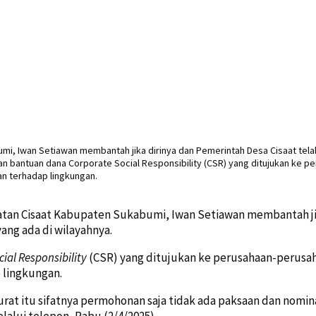
atan Cisaat Kabupaten Sukabumi, Iwan Setiawan membantah jik
ng ada di wilayahnya.
ial Responsibility
(CSR) yang ditujukan ke perusahaan-perusaha
 lingkungan.
urat itu sifatnya permohonan saja tidak ada paksaan dan nomin
alui telepon, Rabu (2/4/2025).