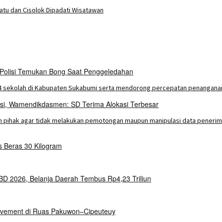
ratu dan Cisolok Dipadati Wisatawan
 Polisi Temukan Bong Saat Penggeledahan
asi, Wamendikdasmen: SD Terima Alokasi Terbesar
Beras 30 Kilogram
 2026, Belanja Daerah Tembus Rp4,23 Triliun
Pavement di Ruas Pakuwon–Cipeuteuy