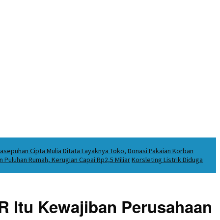
asepuhan Cipta Mulia Ditata Layaknya Toko,
Donasi Pakaian Korban
Puluhan Rumah, Kerugian Capai Rp2,5 Miliar
Korsleting Listrik Diduga
R Itu Kewajiban Perusahaan