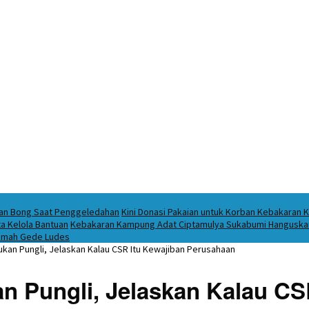
ukan Bong Saat Penggeledahan
Kini Donasi Pakaian untuk Korban Kebakaran K
a Kelola Bantuan
Kebakaran Kampung Adat Ciptamulya Sukabumi Hanguskan 
 Imah Gede Ludes
ukan Pungli, Jelaskan Kalau CSR Itu Kewajiban Perusahaan
n Pungli, Jelaskan Kalau CS