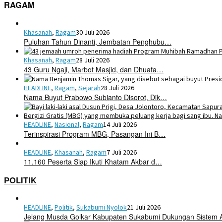
RAGAM
Khasanah
,
Ragam
30 Juli 2026
Puluhan Tahun Dinanti, Jembatan Penghubu…
Khasanah
,
Ragam
28 Juli 2026
43 Guru Ngaji, Marbot Masjid, dan Dhuafa…
HEADLINE
,
Ragam
,
Sejarah
28 Juli 2026
Nama Buyut Prabowo Subianto Disorot, Dik…
HEADLINE
,
Nasional
,
Ragam
14 Juli 2026
Terinspirasi Program MBG, Pasangan Ini B…
HEADLINE
,
Khasanah
,
Ragam
7 Juli 2026
11.160 Peserta Siap Ikuti Khatam Akbar d…
POLITIK
HEADLINE
,
Politik
,
Sukabumi Nyolok
21 Juli 2026
Jelang Musda Golkar Kabupaten Sukabumi Dukungan Sistem 