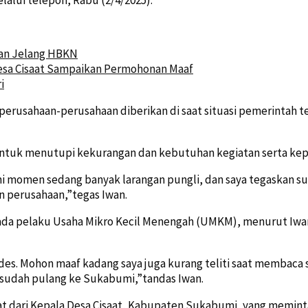
an Jelang HBKN
esa Cisaat Sampaikan Permohonan Maaf
i
perusahaan-perusahaan diberikan di saat situasi pemerintah 
tuk menutupi kekurangan dan kebutuhan kegiatan serta keper
ini momen sedang banyak larangan pungli, dan saya tegaskan s
an perusahaan,”tegas Iwan.
ada pelaku Usaha Mikro Kecil Menengah (UMKM), menurut Iwan 
des. Mohon maaf kadang saya juga kurang teliti saat membaca s
u sudah pulang ke Sukabumi,”tandas Iwan.
t dari Kepala Desa Cisaat, Kabupaten Sukabumi, yang memint