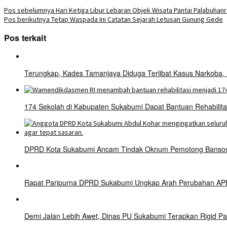
Pos sebelumnya
Hari Ketiga Libur Lebaran Objek Wisata Pantai Palabuhan
Pos berikutnya
Tetap Waspada Ini Catatan Sejarah Letusan Gunung Gede
Pos terkait
Terungkap, Kades Tamanjaya Diduga Terlibat Kasus Narkoba,
174 Sekolah di Kabupaten Sukabumi Dapat Bantuan Rehabilit
DPRD Kota Sukabumi Ancam Tindak Oknum Pemotong Bansos 
Rapat Paripurna DPRD Sukabumi Ungkap Arah Perubahan APBD
Demi Jalan Lebih Awet, Dinas PU Sukabumi Terapkan Rigid 