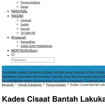
Pemerintahan
Dunia
NASIONAL
RAGAM
Sejarah
Seleb
Sosok
OTOMOTIF
Khasanah
Ramadhan
SAINS DAN PENDIDIKAN
BERITAUSUSport
BERITA HARI INI
Terungkap, Kades Tamanjaya Diduga Terlibat Kasus Narkoba, Polisi Tem
Kebakaran Ciptamulya Berserakan, Founder Desa Wisata Hanjeli Soroti Tat
Picu Kebakaran Hebat di Kasepuhan Cipta Mulya Sukabumi, 70 Rumah dan
Beranda
Inimah Sukabumi
Pemerintahan
Kades Cisaat Bantah Lak
Kades Cisaat Bantah Lakuka