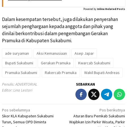
Powered by
Inline Related Posts
Dalam kesempatan tersebut, juga dilakukan penyerahan
sejumlah penghargaan kepada anggota dan pihak yang
dinilai berkontribusi dalam pengembangan Gerakan
Pramuka di Kabupaten Sukabumi.
ade suryaman
Aksi Kemanusiaan
Asep Japar
Bupati Sukabumi
Gerakan Pramuka
Kwarcab Sukabumi
Pramuka Sukabumi
Rakercab Pramuka
Wakil Bupati Andreas
Penulis: ADVERTORIAL
SEBARKAN
Editor: Lina Lestari
Navigasi
Pos sebelumnya
Pos berikutnya
Skor KLA Kabupaten Sukabumi
Aturan Baru Pemkab Sukabumi
pos
Turun, Semua OPD Diminta
Wajibkan Izin Parkir Wisata, Parkir