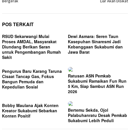
Bergerak
Liar Akan Disikat
POS TERKAIT
RSUD Sekarwangi Mulai
Dewi Asmara: Seren Taun
Proses AMDAL, Masyarakat
Kasepuhan Sinaresmi Jadi
Diundang Berikan Saran
Kebanggaan Sukabumi dan
untuk Pengembangan Rumah
Jawa Barat
Sakit
Pengurus Baru Karang Taruna
Ratusan ASN Pemkab
Cisaat Tancap Gas, Fokus
Sukabumi Ramaikan Fun Run
Bangun Pemuda dan
5 Km, Siap Sambut ASN Run
Kepedulian Sosial
2026
Bobby Maulana Ajak Konten
Bertemu Sekda, Ojol
Kreator Sukabumi Sebarkan
Palabuhanratu Desak Pemkab
Konten Positif
Sukabumi Lebih Peduli