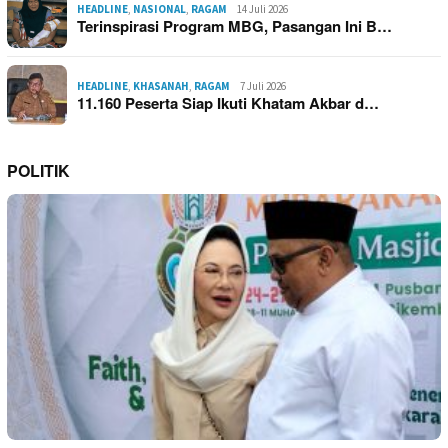
HEADLINE
,
NASIONAL
,
RAGAM
14 Juli 2026
Terinspirasi Program MBG, Pasangan Ini B…
HEADLINE
,
KHASANAH
,
RAGAM
7 Juli 2026
11.160 Peserta Siap Ikuti Khatam Akbar d…
POLITIK