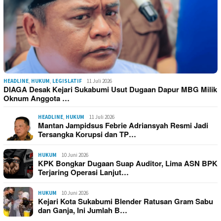
HEADLINE
,
HUKUM
,
LEGISLATIF
11 Juli 2026
DIAGA Desak Kejari Sukabumi Usut Dugaan Dapur MBG Milik
Oknum Anggota …
HEADLINE
,
HUKUM
11 Juli 2026
Mantan Jampidsus Febrie Adriansyah Resmi Jadi
Tersangka Korupsi dan TP…
HUKUM
10 Juni 2026
KPK Bongkar Dugaan Suap Auditor, Lima ASN BPK
Terjaring Operasi Lanjut…
HUKUM
10 Juni 2026
Kejari Kota Sukabumi Blender Ratusan Gram Sabu
dan Ganja, Ini Jumlah B…