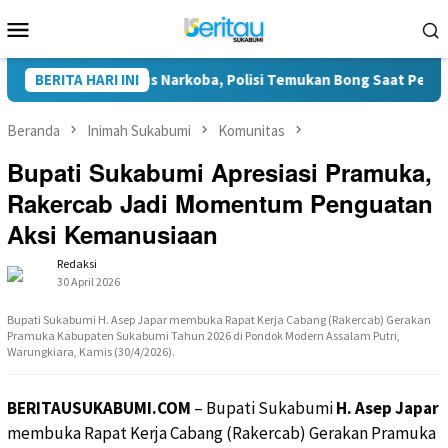
Loncat
Menu
ke
Mobile
konten
libat Kasus Narkoba, Polisi Temukan Bong Saat Penggeledahan
BERITA HARI INI
Beranda
Inimah Sukabumi
Komunitas
Bupati Sukabumi Apresiasi Pramuka,
Rakercab Jadi Momentum Penguatan
Aksi Kemanusiaan
Redaksi
30 April 2026
Bupati Sukabumi H. Asep Japar membuka Rapat Kerja Cabang (Rakercab) Gerakan
Pramuka Kabupaten Sukabumi Tahun 2026 di Pondok Modern Assalam Putri,
Warungkiara, Kamis (30/4/2026).
BERITAUSUKABUMI.COM
– Bupati Sukabumi
H. Asep Japar
membuka Rapat Kerja Cabang (Rakercab) Gerakan Pramuka