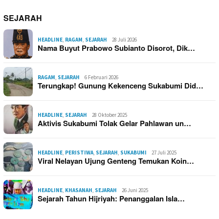
SEJARAH
HEADLINE
,
RAGAM
,
SEJARAH
28 Juli 2026
Nama Buyut Prabowo Subianto Disorot, Dik…
RAGAM
,
SEJARAH
6 Februari 2026
Terungkap! Gunung Kekenceng Sukabumi Did…
HEADLINE
,
SEJARAH
28 Oktober 2025
Aktivis Sukabumi Tolak Gelar Pahlawan un…
HEADLINE
,
PERISTIWA
,
SEJARAH
,
SUKABUMI
27 Juli 2025
Viral Nelayan Ujung Genteng Temukan Koin…
HEADLINE
,
KHASANAH
,
SEJARAH
26 Juni 2025
Sejarah Tahun Hijriyah: Penanggalan Isla…