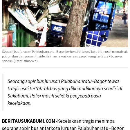
Sebuah bus jurusan Palabuhanratu–Bogor berhenti di lokasi kejadian usai menabrak
pohon dan bangunan. Insiden ini menewaskan sang sopir yang tertabrak busnya
sendiri. (Foto: Istimewa)
Seorang sopir bus jurusan Palabuhanratu–Bogor tewas
tragis usai tertabrak bus yang dikemudikannya sendiri di
Sukabumi. Polisi masih selidiki penyebab pasti
kecelakaan.
BERITAUSUKABUMI.COM
-Kecelakaan tragis menimpa
seorang sopir bus antarkota jurusan Palabuhanratu–Bogor