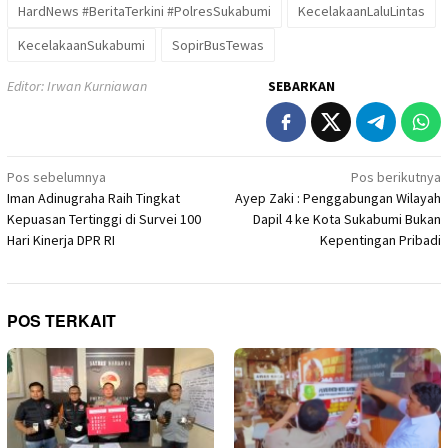
HardNews #BeritaTerkini #PolresSukabumi
KecelakaanLaluLintas
KecelakaanSukabumi
SopirBusTewas
Editor: Irwan Kurniawan
SEBARKAN
Navigasi
Pos sebelumnya
Pos berikutnya
Iman Adinugraha Raih Tingkat
Ayep Zaki : Penggabungan Wilayah
pos
Kepuasan Tertinggi di Survei 100
Dapil 4 ke Kota Sukabumi Bukan
Hari Kinerja DPR RI
Kepentingan Pribadi
POS TERKAIT