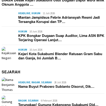
DIAGA Desak Kejari Sukabumi Usut Dugaan Dapur MBG Milik
Oknum Anggota …
HEADLINE
,
HUKUM
11 Juli 2026
Mantan Jampidsus Febrie Adriansyah Resmi Jadi
Tersangka Korupsi dan TP…
HUKUM
10 Juni 2026
KPK Bongkar Dugaan Suap Auditor, Lima ASN BPK
Terjaring Operasi Lanjut…
HUKUM
10 Juni 2026
Kejari Kota Sukabumi Blender Ratusan Gram Sabu
dan Ganja, Ini Jumlah B…
SEJARAH
HEADLINE
,
RAGAM
,
SEJARAH
28 Juli 2026
Nama Buyut Prabowo Subianto Disorot, Dik…
RAGAM
,
SEJARAH
6 Februari 2026
Terungkap! Gunung Kekenceng Sukabumi Did…