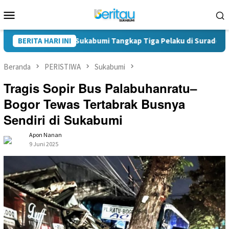
Loncat
Menu
ke
Mobile
konten
rkoba Polres Sukabumi Tangkap Tiga Pelaku di Surade-Ciemas
BERITA HARI INI
Beranda
PERISTIWA
Sukabumi
Tragis Sopir Bus Palabuhanratu–
Bogor Tewas Tertabrak Busnya
Sendiri di Sukabumi
Apon Nanan
9 Juni 2025