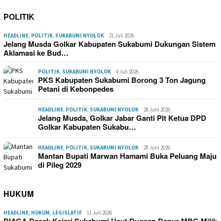
POLITIK
HEADLINE
,
POLITIK
,
SUKABUMI NYOLOK
21 Juli 2026
Jelang Musda Golkar Kabupaten Sukabumi Dukungan Sistem
Aklamasi ke Bud…
POLITIK
,
SUKABUMI NYOLOK
4 Juli 2026
PKS Kabupaten Sukabumi Borong 3 Ton Jagung
Petani di Kebonpedes
HEADLINE
,
POLITIK
,
SUKABUMI NYOLOK
28 Juni 2026
Jelang Musda, Golkar Jabar Ganti Plt Ketua DPD
Golkar Kabupaten Sukabu…
HEADLINE
,
POLITIK
,
SUKABUMI NYOLOK
28 Juni 2026
Mantan Bupati Marwan Hamami Buka Peluang Maju
di Pileg 2029
HUKUM
HEADLINE
,
HUKUM
,
LEGISLATIF
11 Juli 2026