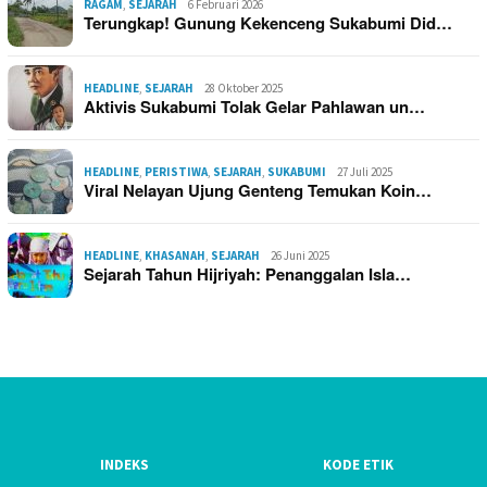
RAGAM
,
SEJARAH
6 Februari 2026
Terungkap! Gunung Kekenceng Sukabumi Did…
HEADLINE
,
SEJARAH
28 Oktober 2025
Aktivis Sukabumi Tolak Gelar Pahlawan un…
HEADLINE
,
PERISTIWA
,
SEJARAH
,
SUKABUMI
27 Juli 2025
Viral Nelayan Ujung Genteng Temukan Koin…
HEADLINE
,
KHASANAH
,
SEJARAH
26 Juni 2025
Sejarah Tahun Hijriyah: Penanggalan Isla…
INDEKS
KODE ETIK