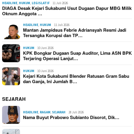
HEADLINE
,
HUKUM
,
LEGISLATIF
11 Juli 2026
DIAGA Desak Kejari Sukabumi Usut Dugaan Dapur MBG Milik
Oknum Anggota …
HEADLINE
,
HUKUM
11 Juli 2026
Mantan Jampidsus Febrie Adriansyah Resmi Jadi
Tersangka Korupsi dan TP…
HUKUM
10 Juni 2026
KPK Bongkar Dugaan Suap Auditor, Lima ASN BPK
Terjaring Operasi Lanjut…
HUKUM
10 Juni 2026
Kejari Kota Sukabumi Blender Ratusan Gram Sabu
dan Ganja, Ini Jumlah B…
SEJARAH
HEADLINE
,
RAGAM
,
SEJARAH
28 Juli 2026
Nama Buyut Prabowo Subianto Disorot, Dik…