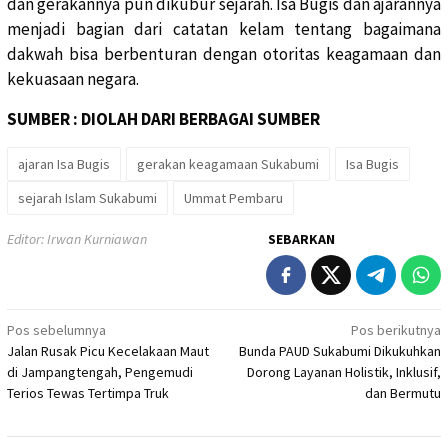
dan gerakannya pun dikubur sejarah. Isa Bugis dan ajarannya
menjadi bagian dari catatan kelam tentang bagaimana
dakwah bisa berbenturan dengan otoritas keagamaan dan
kekuasaan negara.
SUMBER : DIOLAH DARI BERBAGAI SUMBER
ajaran Isa Bugis
gerakan keagamaan Sukabumi
Isa Bugis
sejarah Islam Sukabumi
Ummat Pembaru
Editor: Irwan Kurniawan
SEBARKAN
Navigasi
Pos sebelumnya
Pos berikutnya
Jalan Rusak Picu Kecelakaan Maut
Bunda PAUD Sukabumi Dikukuhkan
pos
di Jampangtengah, Pengemudi
Dorong Layanan Holistik, Inklusif,
Terios Tewas Tertimpa Truk
dan Bermutu