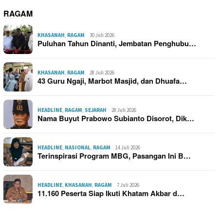
RAGAM
KHASANAH
,
RAGAM
30 Juli 2026
Puluhan Tahun Dinanti, Jembatan Penghubu…
KHASANAH
,
RAGAM
28 Juli 2026
43 Guru Ngaji, Marbot Masjid, dan Dhuafa…
HEADLINE
,
RAGAM
,
SEJARAH
28 Juli 2026
Nama Buyut Prabowo Subianto Disorot, Dik…
HEADLINE
,
NASIONAL
,
RAGAM
14 Juli 2026
Terinspirasi Program MBG, Pasangan Ini B…
HEADLINE
,
KHASANAH
,
RAGAM
7 Juli 2026
11.160 Peserta Siap Ikuti Khatam Akbar d…