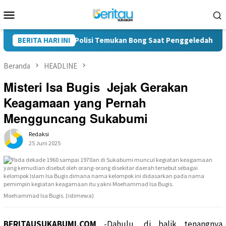
Loncat
Menu
ke
Mobile
konten
arkoba, Polisi Temukan Bong Saat Penggeledahan
BERITA HARI INI
Kini D
Beranda
HEADLINE
Misteri Isa Bugis Jejak Gerakan
Keagamaan yang Pernah
Mengguncang Sukabumi
Redaksi
25 Juni 2025
Moehammad Isa Bugis. (istimewa)
BERITAUSUKABUMI.COM
-Dahulu, di balik tenangnya