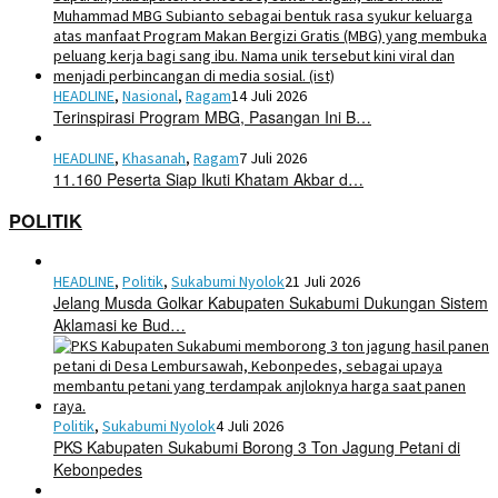
HEADLINE
,
Nasional
,
Ragam
14 Juli 2026
Terinspirasi Program MBG, Pasangan Ini B…
HEADLINE
,
Khasanah
,
Ragam
7 Juli 2026
11.160 Peserta Siap Ikuti Khatam Akbar d…
POLITIK
HEADLINE
,
Politik
,
Sukabumi Nyolok
21 Juli 2026
Jelang Musda Golkar Kabupaten Sukabumi Dukungan Sistem
Aklamasi ke Bud…
Politik
,
Sukabumi Nyolok
4 Juli 2026
PKS Kabupaten Sukabumi Borong 3 Ton Jagung Petani di
Kebonpedes