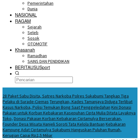
Pemerintahan
Dunia
NASIONAL
RAGAM
Sejarah
Seleb
Sosok
OTOMOTIF
Khasanah
Ramadhan
SAINS DAN PENDIDIKAN
BERITAUSUSport
BERITA HARI INI
28 Paket Sabu Disita, Satres Narkoba Polres Sukabumi Tangkap Tiga
Pelaku di Surade-Ciemas
Terungkap, Kades Tamanjaya Diduga Terlibat
Kasus Narkoba, Polisi Temukan Bong Saat Penggeledahan
Kini Donasi
Pakaian untuk Korban Kebakaran Kasepuhan Cipta Mulia Ditata Layaknya
Toko,
Donasi Pakaian Korban Kebakaran Ciptamulya Berserakan,
Founder Desa Wisata Hanjeli Soroti Tata Kelola Bantuan
Kebakaran
Kampung Adat Ciptamulya Sukabumi Hanguskan Puluhan Rumah,
Kerugian Capai Rp2,5 Miliar