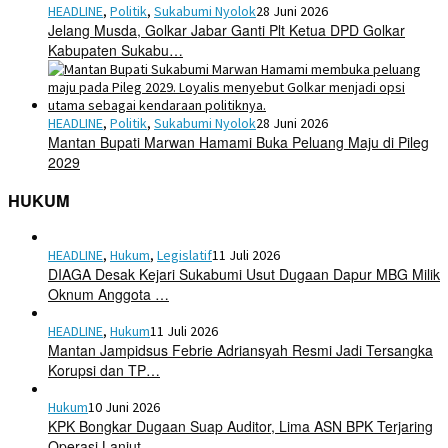
HEADLINE
,
Politik
,
Sukabumi Nyolok
28 Juni 2026
Jelang Musda, Golkar Jabar Ganti Plt Ketua DPD Golkar
Kabupaten Sukabu…
HEADLINE
,
Politik
,
Sukabumi Nyolok
28 Juni 2026
Mantan Bupati Marwan Hamami Buka Peluang Maju di Pileg
2029
HUKUM
HEADLINE
,
Hukum
,
Legislatif
11 Juli 2026
DIAGA Desak Kejari Sukabumi Usut Dugaan Dapur MBG Milik
Oknum Anggota …
HEADLINE
,
Hukum
11 Juli 2026
Mantan Jampidsus Febrie Adriansyah Resmi Jadi Tersangka
Korupsi dan TP…
Hukum
10 Juni 2026
KPK Bongkar Dugaan Suap Auditor, Lima ASN BPK Terjaring
Operasi Lanjut…