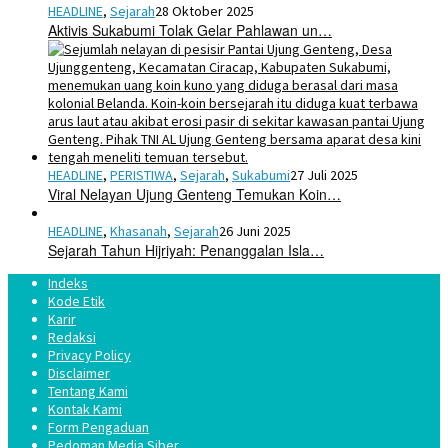
HEADLINE
,
Sejarah
28 Oktober 2025
Aktivis Sukabumi Tolak Gelar Pahlawan un…
HEADLINE
,
PERISTIWA
,
Sejarah
,
Sukabumi
27 Juli 2025
Viral Nelayan Ujung Genteng Temukan Koin…
HEADLINE
,
Khasanah
,
Sejarah
26 Juni 2025
Sejarah Tahun Hijriyah: Penanggalan Isla…
Indeks
Kode Etik
Karir
Redaksi
Privacy Policy
Disclaimer
Tentang Kami
Kontak Kami
Form Pengaduan
Pedoman Media Siber