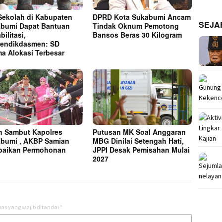
Sekolah di Kabupaten
DPRD Kota Sukabumi Ancam
SEJA
bumi Dapat Bantuan
Tindak Oknum Pemotong
ilitasi,
Bansos Beras 30 Kilogram
endikdasmen: SD
ma Alokasi Terbesar
h Sambut Kapolres
Putusan MK Soal Anggaran
bumi , AKBP Samian
MBG Dinilai Setengah Hati,
paikan Permohonan
JPPI Desak Pemisahan Mulai
f
2027
as yang wajib ditandai
*