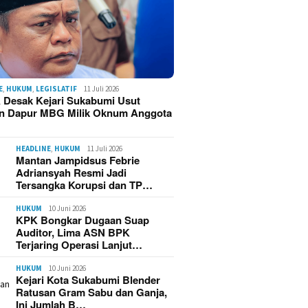
E
,
HUKUM
,
LEGISLATIF
11 Juli 2026
 Desak Kejari Sukabumi Usut
n Dapur MBG Milik Oknum Anggota
HEADLINE
,
HUKUM
11 Juli 2026
Mantan Jampidsus Febrie
Adriansyah Resmi Jadi
Tersangka Korupsi dan TP…
HUKUM
10 Juni 2026
KPK Bongkar Dugaan Suap
Auditor, Lima ASN BPK
Terjaring Operasi Lanjut…
HUKUM
10 Juni 2026
Kejari Kota Sukabumi Blender
Ratusan Gram Sabu dan Ganja,
Ini Jumlah B…