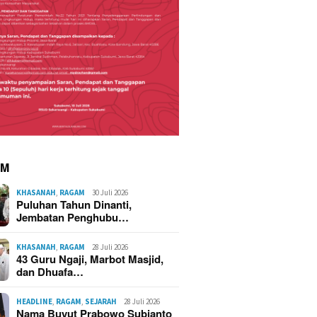
AM
KHASANAH
,
RAGAM
30 Juli 2026
Puluhan Tahun Dinanti,
Jembatan Penghubu…
KHASANAH
,
RAGAM
28 Juli 2026
43 Guru Ngaji, Marbot Masjid,
dan Dhuafa…
HEADLINE
,
RAGAM
,
SEJARAH
28 Juli 2026
Nama Buyut Prabowo Subianto