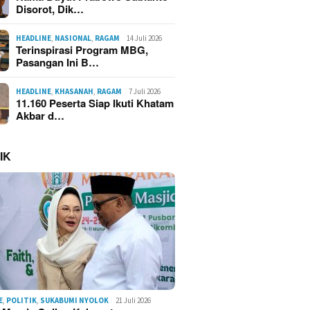
Disorot, Dik…
HEADLINE
,
NASIONAL
,
RAGAM
14 Juli 2026
Terinspirasi Program MBG,
Pasangan Ini B…
HEADLINE
,
KHASANAH
,
RAGAM
7 Juli 2026
11.160 Peserta Siap Ikuti Khatam
Akbar d…
IK
E
,
POLITIK
,
SUKABUMI NYOLOK
21 Juli 2026