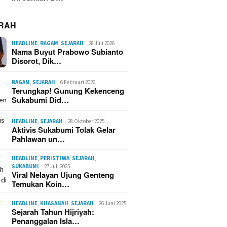
RAH
HEADLINE
,
RAGAM
,
SEJARAH
28 Juli 2026
Nama Buyut Prabowo Subianto
Disorot, Dik…
RAGAM
,
SEJARAH
6 Februari 2026
Terungkap! Gunung Kekenceng
Sukabumi Did…
HEADLINE
,
SEJARAH
28 Oktober 2025
Aktivis Sukabumi Tolak Gelar
Pahlawan un…
HEADLINE
,
PERISTIWA
,
SEJARAH
,
SUKABUMI
27 Juli 2025
Viral Nelayan Ujung Genteng
Temukan Koin…
HEADLINE
,
KHASANAH
,
SEJARAH
26 Juni 2025
Sejarah Tahun Hijriyah:
Penanggalan Isla…