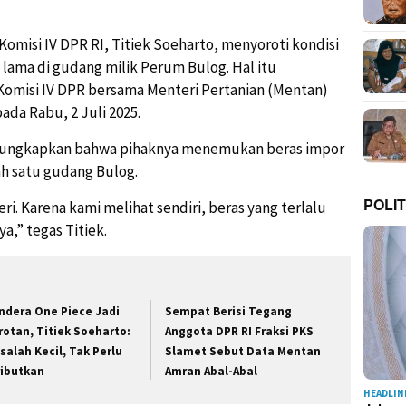
omisi IV DPR RI, Titiek Soeharto, menyoroti kondisi
 lama di gudang milik Perum Bulog. Hal itu
Komisi IV DPR bersama Menteri Pertanian (Mentan)
ada Rabu, 2 Juli 2025.
ngungkapkan bahwa pihaknya menemukan beras impor
lah satu gudang Bulog.
POLIT
eri. Karena kami melihat sendiri, beras yang terlalu
a,” tegas Titiek.
ndera One Piece Jadi
Sempat Berisi Tegang
rotan, Titiek Soeharto:
Anggota DPR RI Fraksi PKS
salah Kecil, Tak Perlu
Slamet Sebut Data Mentan
ributkan
Amran Abal-Abal
HEADLIN