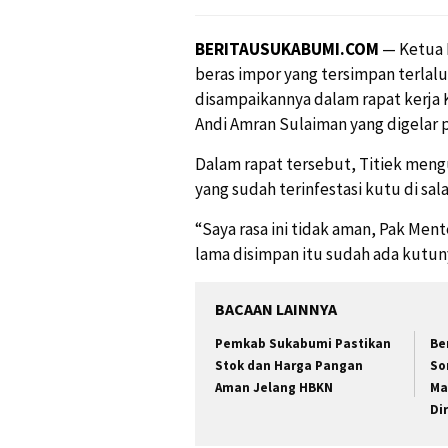
BERITAUSUKABUMI.COM
— Ketua K
beras impor yang tersimpan terlalu
disampaikannya dalam rapat kerja 
Andi Amran Sulaiman yang digelar p
Dalam rapat tersebut, Titiek me
yang sudah terinfestasi kutu di sa
“Saya rasa ini tidak aman, Pak Ment
lama disimpan itu sudah ada kutuny
BACAAN LAINNYA
Pemkab Sukabumi Pastikan
Be
Stok dan Harga Pangan
So
Aman Jelang HBKN
Ma
Di