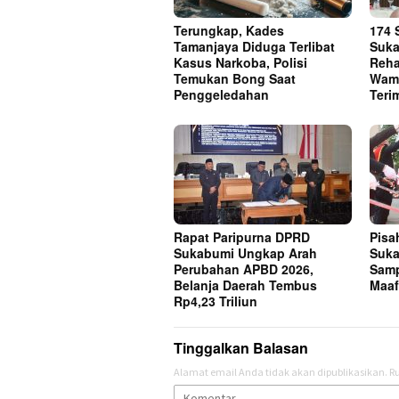
Terungkap, Kades
174 
Tamanjaya Diduga Terlibat
Suka
Kasus Narkoba, Polisi
Rehab
Temukan Bong Saat
Wam
Penggeledahan
Teri
Rapat Paripurna DPRD
Pisa
Sukabumi Ungkap Arah
Suka
Perubahan APBD 2026,
Sam
Belanja Daerah Tembus
Maa
Rp4,23 Triliun
Tinggalkan Balasan
Alamat email Anda tidak akan dipublikasikan.
Ru