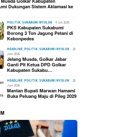
g Musda Golkar Kabupaten
umi Dukungan Sistem Aklamasi ke
POLITIK
,
SUKABUMI NYOLOK
4 Juli 2026
PKS Kabupaten Sukabumi
Borong 3 Ton Jagung Petani di
Kebonpedes
HEADLINE
,
POLITIK
,
SUKABUMI NYOLOK
28
Juni 2026
Jelang Musda, Golkar Jabar
Ganti Plt Ketua DPD Golkar
Kabupaten Sukabu…
HEADLINE
,
POLITIK
,
SUKABUMI NYOLOK
28
Juni 2026
Mantan Bupati Marwan Hamami
Buka Peluang Maju di Pileg 2029
UM