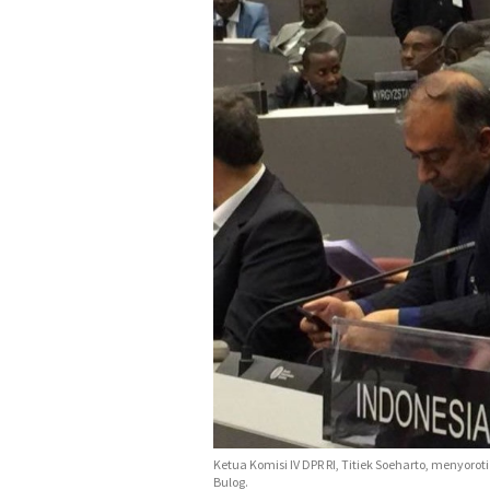
Ketua Komisi IV DPR RI, Titiek Soeharto, menyoro
Bulog.