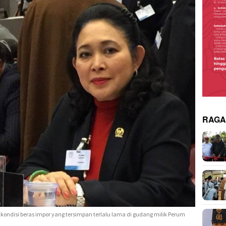
RAG
ti kondisi beras impor yang tersimpan terlalu lama di gudang milik Perum