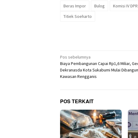
Beras Impor
Bulog
Komisi IV DPR
Titiek Soeharto
Navigasi
Pos sebelumnya
Biaya Pembangunan Capai Rp1,6 Miliar, G
pos
Dekranasda Kota Sukabumi Mulai Dibangun
Kawasan Rengganis
POS TERKAIT