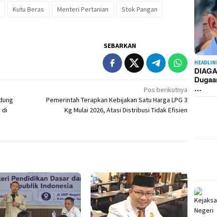
Kutu Beras
Menteri Pertanian
Stok Pangan
SEBARKAN
HEADLIN
DIAGA
Dugaa
…
Pos berikutnya
edung
Pemerintah Terapkan Kebijakan Satu Harga LPG 3
 di
Kg Mulai 2026, Atasi Distribusi Tidak Efisien