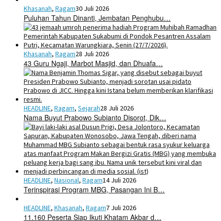
Khasanah
,
Ragam
30 Juli 2026
Puluhan Tahun Dinanti, Jembatan Penghubu…
Khasanah
,
Ragam
28 Juli 2026
43 Guru Ngaji, Marbot Masjid, dan Dhuafa…
HEADLINE
,
Ragam
,
Sejarah
28 Juli 2026
Nama Buyut Prabowo Subianto Disorot, Dik…
HEADLINE
,
Nasional
,
Ragam
14 Juli 2026
Terinspirasi Program MBG, Pasangan Ini B…
HEADLINE
,
Khasanah
,
Ragam
7 Juli 2026
11.160 Peserta Siap Ikuti Khatam Akbar d…