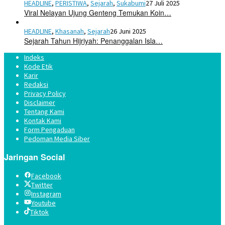
HEADLINE
,
PERISTIWA
,
Sejarah
,
Sukabumi
27 Juli 2025
Viral Nelayan Ujung Genteng Temukan Koin…
HEADLINE
,
Khasanah
,
Sejarah
26 Juni 2025
Sejarah Tahun Hijriyah: Penanggalan Isla…
Indeks
Kode Etik
Karir
Redaksi
Privacy Policy
Disclaimer
Tentang Kami
Kontak Kami
Form Pengaduan
Pedoman Media Siber
Jaringan Social
Facebook
Twitter
Instagram
Youtube
Tiktok