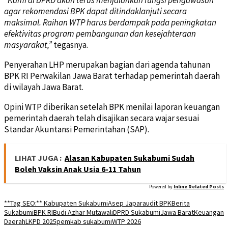
agar rekomendasi BPK dapat ditindaklanjuti secara
maksimal. Raihan WTP harus berdampak pada peningkatan
efektivitas program pembangunan dan kesejahteraan
masyarakat,”
tegasnya.
Penyerahan LHP merupakan bagian dari agenda tahunan
BPK RI Perwakilan Jawa Barat terhadap pemerintah daerah
di wilayah Jawa Barat.
Opini WTP diberikan setelah BPK menilai laporan keuangan
pemerintah daerah telah disajikan secara wajar sesuai
Standar Akuntansi Pemerintahan (SAP).
LIHAT JUGA :
Alasan Kabupaten Sukabumi Sudah
Boleh Vaksin Anak Usia 6-11 Tahun
Powered by
Inline Related Posts
**Tag SEO:** Kabupaten Sukabumi
Asep Japar
audit BPK
Berita
Sukabumi
BPK RI
Budi Azhar Mutawali
DPRD Sukabumi
Jawa Barat
Keuangan
Daerah
LKPD 2025
pemkab sukabumi
WTP 2026