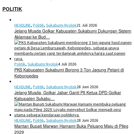
POLITIK
HEADLINE
,
Politik
,
Sukabumi Nyolok
21 Juli 2026
Jelang Musda Golkar Kabupaten Sukabumi Dukungan Sistem
Aklamasi ke Bud…
Politik
,
Sukabumi Nyolok
4 Juli 2026
PKS Kabupaten Sukabumi Borong 3 Ton Jagung Petani di
Kebonpedes
HEADLINE
,
Politik
,
Sukabumi Nyolok
28 Juni 2026
Jelang Musda, Golkar Jabar Ganti Plt Ketua DPD Golkar
Kabupaten Sukabu…
HEADLINE
,
Politik
,
Sukabumi Nyolok
28 Juni 2026
Mantan Bupati Marwan Hamami Buka Peluang Maju di Pileg
2029