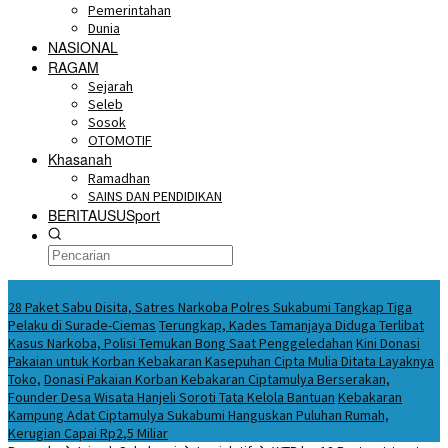
Pemerintahan
Dunia
NASIONAL
RAGAM
Sejarah
Seleb
Sosok
OTOMOTIF
Khasanah
Ramadhan
SAINS DAN PENDIDIKAN
BERITAUSUSport
BERITA HARI INI
28 Paket Sabu Disita, Satres Narkoba Polres Sukabumi Tangkap Tiga
Pelaku di Surade-Ciemas
Terungkap, Kades Tamanjaya Diduga Terlibat
Kasus Narkoba, Polisi Temukan Bong Saat Penggeledahan
Kini Donasi
Pakaian untuk Korban Kebakaran Kasepuhan Cipta Mulia Ditata Layaknya
Toko,
Donasi Pakaian Korban Kebakaran Ciptamulya Berserakan,
Founder Desa Wisata Hanjeli Soroti Tata Kelola Bantuan
Kebakaran
Kampung Adat Ciptamulya Sukabumi Hanguskan Puluhan Rumah,
Kerugian Capai Rp2,5 Miliar