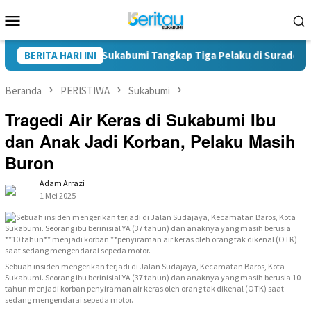
Loncat
Menu
ke
Mobile
konten
arkoba Polres Sukabumi Tangkap Tiga Pelaku di Surade-Ciemas
BERITA HARI INI
Beranda
PERISTIWA
Sukabumi
Tragedi Air Keras di Sukabumi Ibu
dan Anak Jadi Korban, Pelaku Masih
Buron
Adam Arrazi
1 Mei 2025
Sebuah insiden mengerikan terjadi di Jalan Sudajaya, Kecamatan Baros, Kota
Sukabumi. Seorang ibu berinisial YA (37 tahun) dan anaknya yang masih berusia 10
tahun menjadi korban penyiraman air keras oleh orang tak dikenal (OTK) saat
sedang mengendarai sepeda motor.