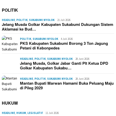
POLITIK
HEADLINE
,
POLITIK
,
SUKABUMI NYOLOK
21 Juli 2026
Jelang Musda Golkar Kabupaten Sukabumi Dukungan Sistem
Aklamasi ke Bud…
POLITIK
,
SUKABUMI NYOLOK
4 Juli 2026
PKS Kabupaten Sukabumi Borong 3 Ton Jagung
Petani di Kebonpedes
HEADLINE
,
POLITIK
,
SUKABUMI NYOLOK
28 Juni 2026
Jelang Musda, Golkar Jabar Ganti Plt Ketua DPD
Golkar Kabupaten Sukabu…
HEADLINE
,
POLITIK
,
SUKABUMI NYOLOK
28 Juni 2026
Mantan Bupati Marwan Hamami Buka Peluang Maju
di Pileg 2029
HUKUM
HEADLINE
,
HUKUM
,
LEGISLATIF
11 Juli 2026