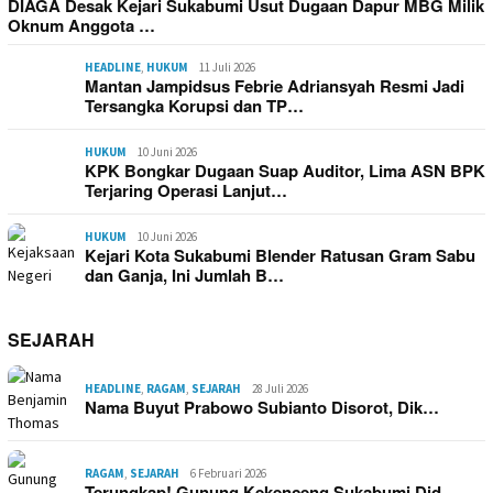
DIAGA Desak Kejari Sukabumi Usut Dugaan Dapur MBG Milik
Oknum Anggota …
HEADLINE
,
HUKUM
11 Juli 2026
Mantan Jampidsus Febrie Adriansyah Resmi Jadi
Tersangka Korupsi dan TP…
HUKUM
10 Juni 2026
KPK Bongkar Dugaan Suap Auditor, Lima ASN BPK
Terjaring Operasi Lanjut…
HUKUM
10 Juni 2026
Kejari Kota Sukabumi Blender Ratusan Gram Sabu
dan Ganja, Ini Jumlah B…
SEJARAH
HEADLINE
,
RAGAM
,
SEJARAH
28 Juli 2026
Nama Buyut Prabowo Subianto Disorot, Dik…
RAGAM
,
SEJARAH
6 Februari 2026
Terungkap! Gunung Kekenceng Sukabumi Did…