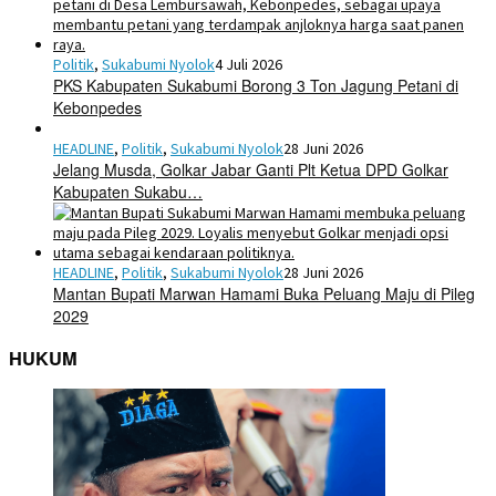
Politik
,
Sukabumi Nyolok
4 Juli 2026
PKS Kabupaten Sukabumi Borong 3 Ton Jagung Petani di
Kebonpedes
HEADLINE
,
Politik
,
Sukabumi Nyolok
28 Juni 2026
Jelang Musda, Golkar Jabar Ganti Plt Ketua DPD Golkar
Kabupaten Sukabu…
HEADLINE
,
Politik
,
Sukabumi Nyolok
28 Juni 2026
Mantan Bupati Marwan Hamami Buka Peluang Maju di Pileg
2029
HUKUM