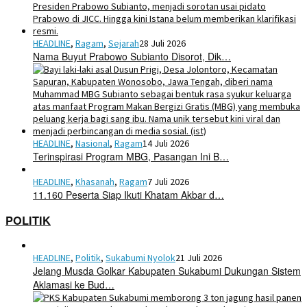
HEADLINE
,
Ragam
,
Sejarah
28 Juli 2026
Nama Buyut Prabowo Subianto Disorot, Dik…
HEADLINE
,
Nasional
,
Ragam
14 Juli 2026
Terinspirasi Program MBG, Pasangan Ini B…
HEADLINE
,
Khasanah
,
Ragam
7 Juli 2026
11.160 Peserta Siap Ikuti Khatam Akbar d…
POLITIK
HEADLINE
,
Politik
,
Sukabumi Nyolok
21 Juli 2026
Jelang Musda Golkar Kabupaten Sukabumi Dukungan Sistem
Aklamasi ke Bud…