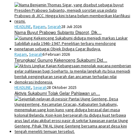
HEADLINE
,
Ragam
,
Sejarah
28 Juli 2026
Nama Buyut Prabowo Subianto Disorot, Dik…
Ragam
,
Sejarah
6 Februari 2026
Terungkap! Gunung Kekenceng Sukabumi Did…
HEADLINE
,
Sejarah
28 Oktober 2025
Aktivis Sukabumi Tolak Gelar Pahlawan un…