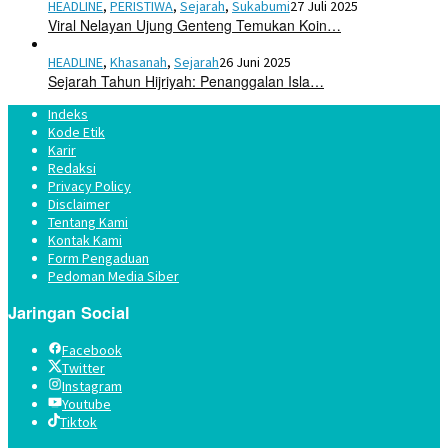
HEADLINE
,
PERISTIWA
,
Sejarah
,
Sukabumi
27 Juli 2025
Viral Nelayan Ujung Genteng Temukan Koin…
HEADLINE
,
Khasanah
,
Sejarah
26 Juni 2025
Sejarah Tahun Hijriyah: Penanggalan Isla…
Indeks
Kode Etik
Karir
Redaksi
Privacy Policy
Disclaimer
Tentang Kami
Kontak Kami
Form Pengaduan
Pedoman Media Siber
Jaringan Social
Facebook
Twitter
Instagram
Youtube
Tiktok