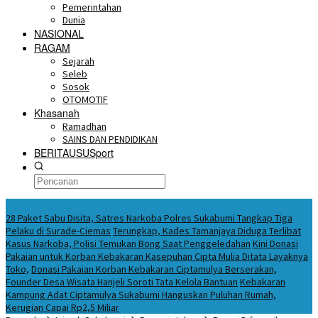
Pemerintahan
Dunia
NASIONAL
RAGAM
Sejarah
Seleb
Sosok
OTOMOTIF
Khasanah
Ramadhan
SAINS DAN PENDIDIKAN
BERITAUSUSport
BERITA HARI INI
28 Paket Sabu Disita, Satres Narkoba Polres Sukabumi Tangkap Tiga
Pelaku di Surade-Ciemas
Terungkap, Kades Tamanjaya Diduga Terlibat
Kasus Narkoba, Polisi Temukan Bong Saat Penggeledahan
Kini Donasi
Pakaian untuk Korban Kebakaran Kasepuhan Cipta Mulia Ditata Layaknya
Toko,
Donasi Pakaian Korban Kebakaran Ciptamulya Berserakan,
Founder Desa Wisata Hanjeli Soroti Tata Kelola Bantuan
Kebakaran
Kampung Adat Ciptamulya Sukabumi Hanguskan Puluhan Rumah,
Kerugian Capai Rp2,5 Miliar