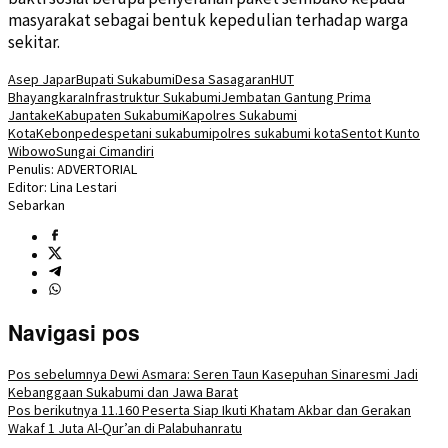
masyarakat sebagai bentuk kepedulian terhadap warga
sekitar.
Asep Japar
Bupati Sukabumi
Desa Sasagaran
HUT
Bhayangkara
Infrastruktur Sukabumi
Jembatan Gantung Prima
Jantake
Kabupaten Sukabumi
Kapolres Sukabumi
Kota
Kebonpedes
petani sukabumi
polres sukabumi kota
Sentot Kunto
Wibowo
Sungai Cimandiri
Penulis: ADVERTORIAL
Editor: Lina Lestari
Sebarkan
Navigasi pos
Pos sebelumnya
Dewi Asmara: Seren Taun Kasepuhan Sinaresmi Jadi
Kebanggaan Sukabumi dan Jawa Barat
Pos berikutnya
11.160 Peserta Siap Ikuti Khatam Akbar dan Gerakan
Wakaf 1 Juta Al-Qur’an di Palabuhanratu