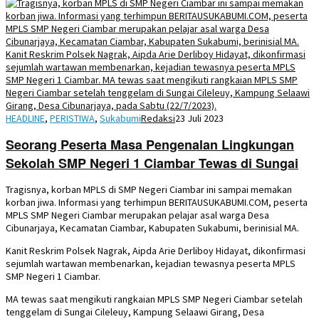
HEADLINE
,
PERISTIWA
,
Sukabumi
Redaksi
23 Juli 2023
Seorang Peserta Masa Pengenalan Lingkungan
Sekolah SMP Negeri 1 Ciambar Tewas di Sungai
Tragisnya, korban MPLS di SMP Negeri Ciambar ini sampai memakan
korban jiwa. Informasi yang terhimpun BERITAUSUKABUMI.COM, peserta
MPLS SMP Negeri Ciambar merupakan pelajar asal warga Desa
Cibunarjaya, Kecamatan Ciambar, Kabupaten Sukabumi, berinisial MA.
Kanit Reskrim Polsek Nagrak, Aipda Arie Derliboy Hidayat, dikonfirmasi
sejumlah wartawan membenarkan, kejadian tewasnya peserta MPLS
SMP Negeri 1 Ciambar.
MA tewas saat mengikuti rangkaian MPLS SMP Negeri Ciambar setelah
tenggelam di Sungai Cileleuy, Kampung Selaawi Girang, Desa