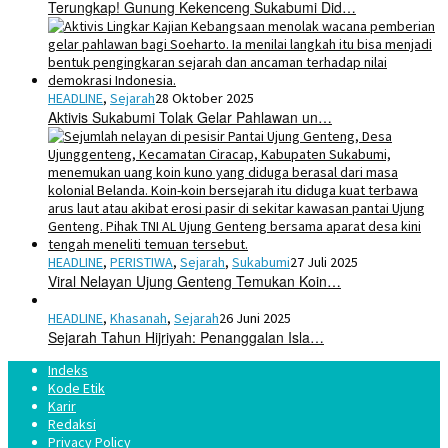
Terungkap! Gunung Kekenceng Sukabumi Did…
HEADLINE
,
Sejarah
28 Oktober 2025
Aktivis Sukabumi Tolak Gelar Pahlawan un…
HEADLINE
,
PERISTIWA
,
Sejarah
,
Sukabumi
27 Juli 2025
Viral Nelayan Ujung Genteng Temukan Koin…
HEADLINE
,
Khasanah
,
Sejarah
26 Juni 2025
Sejarah Tahun Hijriyah: Penanggalan Isla…
Indeks
Kode Etik
Karir
Redaksi
Privacy Policy