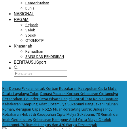
Pemerintahan
Dunia
NASIONAL
RAGAM
Sejarah
Seleb
Sosok
OTOMOTIF
Khasanah
Ramadhan
SAINS DAN PENDIDIKAN
BERITAUSUSport
BERITA HARI INI
Kini Donasi Pakaian untuk Korban Kebakaran Kasepuhan Cipta Mulia
Ditata Layaknya Toko,
Donasi Pakaian Korban Kebakaran Ciptamulya
Berserakan, Founder Desa Wisata Hanjeli Soroti Tata Kelola Bantuan
Kebakaran Kampung Adat Ciptamulya Sukabumi Hanguskan Puluhan
Rumah, Kerugian Capai Rp2,5 Miliar
Korsleting Listrik Diduga Picu
Kebakaran Hebat di Kasepuhan Cipta Mulya Sukabumi, 70 Rumah dan
Imah Gede Ludes
Kebakaran Kampung Adat Cipta Mulya Cisolok
Sukabumi, 70 Rumah Hangus dan 420 Warga Terdampak