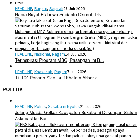
HEADLINE
,
Ragam
,
Sejarah
28 Juli 2026
Nama Buyut Prabowo Subianto Disorot, Dik…
HEADLINE
,
Nasional
,
Ragam
14 Juli 2026
Terinspirasi Program MBG, Pasangan Ini B…
HEADLINE
,
Khasanah
,
Ragam
7 Juli 2026
11.160 Peserta Siap Ikuti Khatam Akbar d…
POLITIK
HEADLINE
,
Politik
,
Sukabumi Nyolok
21 Juli 2026
Jelang Musda Golkar Kabupaten Sukabumi Dukungan Sistem
Aklamasi ke Bud…