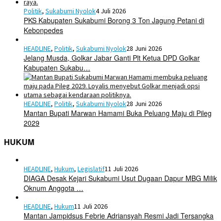
Politik
,
Sukabumi Nyolok
4 Juli 2026
PKS Kabupaten Sukabumi Borong 3 Ton Jagung Petani di
Kebonpedes
HEADLINE
,
Politik
,
Sukabumi Nyolok
28 Juni 2026
Jelang Musda, Golkar Jabar Ganti Plt Ketua DPD Golkar
Kabupaten Sukabu…
HEADLINE
,
Politik
,
Sukabumi Nyolok
28 Juni 2026
Mantan Bupati Marwan Hamami Buka Peluang Maju di Pileg
2029
HUKUM
HEADLINE
,
Hukum
,
Legislatif
11 Juli 2026
DIAGA Desak Kejari Sukabumi Usut Dugaan Dapur MBG Milik
Oknum Anggota …
HEADLINE
,
Hukum
11 Juli 2026
Mantan Jampidsus Febrie Adriansyah Resmi Jadi Tersangka