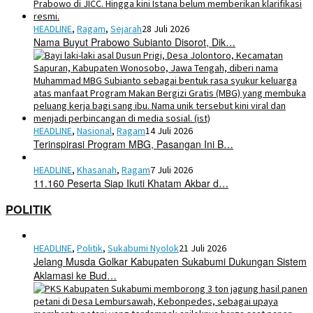
HEADLINE
,
Ragam
,
Sejarah
28 Juli 2026
Nama Buyut Prabowo Subianto Disorot, Dik…
HEADLINE
,
Nasional
,
Ragam
14 Juli 2026
Terinspirasi Program MBG, Pasangan Ini B…
HEADLINE
,
Khasanah
,
Ragam
7 Juli 2026
11.160 Peserta Siap Ikuti Khatam Akbar d…
POLITIK
HEADLINE
,
Politik
,
Sukabumi Nyolok
21 Juli 2026
Jelang Musda Golkar Kabupaten Sukabumi Dukungan Sistem
Aklamasi ke Bud…