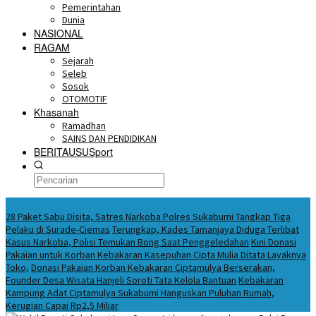
Pemerintahan
Dunia
NASIONAL
RAGAM
Sejarah
Seleb
Sosok
OTOMOTIF
Khasanah
Ramadhan
SAINS DAN PENDIDIKAN
BERITAUSUSport
BERITA HARI INI
28 Paket Sabu Disita, Satres Narkoba Polres Sukabumi Tangkap Tiga
Pelaku di Surade-Ciemas
Terungkap, Kades Tamanjaya Diduga Terlibat
Kasus Narkoba, Polisi Temukan Bong Saat Penggeledahan
Kini Donasi
Pakaian untuk Korban Kebakaran Kasepuhan Cipta Mulia Ditata Layaknya
Toko,
Donasi Pakaian Korban Kebakaran Ciptamulya Berserakan,
Founder Desa Wisata Hanjeli Soroti Tata Kelola Bantuan
Kebakaran
Kampung Adat Ciptamulya Sukabumi Hanguskan Puluhan Rumah,
Kerugian Capai Rp2,5 Miliar