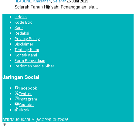
HEADLINE
,
Khasanah
,
Sejarah
26 Juni 2025
Sejarah Tahun Hijriyah: Penanggalan Isla…
Indeks
Kode Etik
Karir
Redaksi
Privacy Policy
Disclaimer
Tentang Kami
Kontak Kami
Form Pengaduan
Pedoman Media Siber
Jaringan Social
Facebook
Twitter
Instagram
Youtube
Tiktok
BERITAUSUKABUMI@COPYRIGHT2026