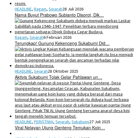
HEADLINE
,
Ragam
,
Sejarah
28 Juli 2026
Nama Buyut Prabowo Subianto Disorot, Dik…
Ragam
,
Sejarah
6 Februari 2026
Terungkap! Gunung Kekenceng Sukabumi Did…
HEADLINE
,
Sejarah
28 Oktober 2025
Aktivis Sukabumi Tolak Gelar Pahlawan un…
HEADLINE
,
PERISTIWA
,
Sejarah
,
Sukabumi
27 Juli 2025
Viral Nelayan Ujung Genteng Temukan Koin…