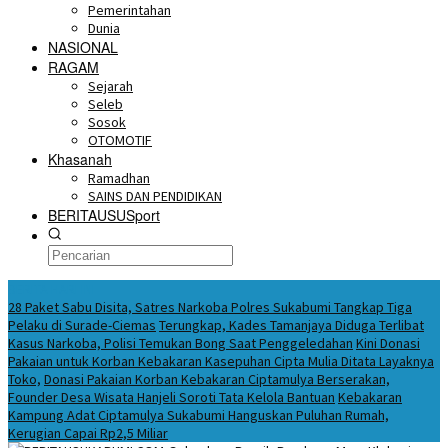
Pemerintahan
Dunia
NASIONAL
RAGAM
Sejarah
Seleb
Sosok
OTOMOTIF
Khasanah
Ramadhan
SAINS DAN PENDIDIKAN
BERITAUSUSport
BERITA HARI INI
28 Paket Sabu Disita, Satres Narkoba Polres Sukabumi Tangkap Tiga
Pelaku di Surade-Ciemas
Terungkap, Kades Tamanjaya Diduga Terlibat
Kasus Narkoba, Polisi Temukan Bong Saat Penggeledahan
Kini Donasi
Pakaian untuk Korban Kebakaran Kasepuhan Cipta Mulia Ditata Layaknya
Toko,
Donasi Pakaian Korban Kebakaran Ciptamulya Berserakan,
Founder Desa Wisata Hanjeli Soroti Tata Kelola Bantuan
Kebakaran
Kampung Adat Ciptamulya Sukabumi Hanguskan Puluhan Rumah,
Kerugian Capai Rp2,5 Miliar