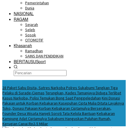
Pemerintahan
Dunia
NASIONAL
RAGAM
Sejarah
Seleb
Sosok
OTOMOTIF
Khasanah
Ramadhan
SAINS DAN PENDIDIKAN
BERITAUSUSport
BERITA HARI INI
28 Paket Sabu Disita, Satres Narkoba Polres Sukabumi Tangkap Tiga
Pelaku di Surade-Ciemas
Terungkap, Kades Tamanjaya Diduga Terlibat
Kasus Narkoba, Polisi Temukan Bong Saat Penggeledahan
Kini Donasi
Pakaian untuk Korban Kebakaran Kasepuhan Cipta Mulia Ditata Layaknya
Toko,
Donasi Pakaian Korban Kebakaran Ciptamulya Berserakan,
Founder Desa Wisata Hanjeli Soroti Tata Kelola Bantuan
Kebakaran
Kampung Adat Ciptamulya Sukabumi Hanguskan Puluhan Rumah,
Kerugian Capai Rp2,5 Miliar