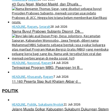
43 Guru Ngaji, Marbot Masjid, dan Dhuafa…
HEADLINE
,
Ragam
,
Sejarah
28 Juli 2026
Nama Buyut Prabowo Subianto Disorot, Dik…
HEADLINE
,
Nasional
,
Ragam
14 Juli 2026
Terinspirasi Program MBG, Pasangan Ini B…
HEADLINE
,
Khasanah
,
Ragam
7 Juli 2026
11.160 Peserta Siap Ikuti Khatam Akbar d…
POLITIK
HEADLINE
,
Politik
,
Sukabumi Nyolok
21 Juli 2026
Jelang Musda Golkar Kabupaten Sukabumi Dukungan Sistem