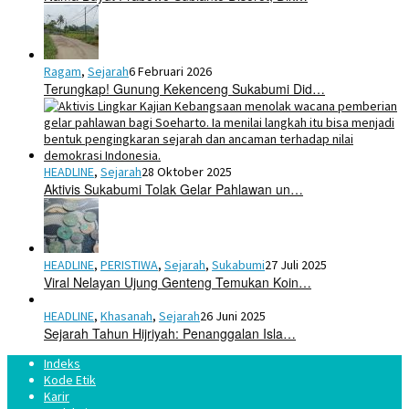
Ragam
,
Sejarah
6 Februari 2026
Terungkap! Gunung Kekenceng Sukabumi Did…
HEADLINE
,
Sejarah
28 Oktober 2025
Aktivis Sukabumi Tolak Gelar Pahlawan un…
HEADLINE
,
PERISTIWA
,
Sejarah
,
Sukabumi
27 Juli 2025
Viral Nelayan Ujung Genteng Temukan Koin…
HEADLINE
,
Khasanah
,
Sejarah
26 Juni 2025
Sejarah Tahun Hijriyah: Penanggalan Isla…
Indeks
Kode Etik
Karir