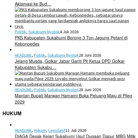
Aklamasi ke Bud…
Politik
,
Sukabumi Nyolok
4 Juli 2026
PKS Kabupaten Sukabumi Borong 3 Ton Jagung Petani di
Kebonpedes
HEADLINE
,
Politik
,
Sukabumi Nyolok
28 Juni 2026
Jelang Musda, Golkar Jabar Ganti Plt Ketua DPD Golkar
Kabupaten Sukabu…
HEADLINE
,
Politik
,
Sukabumi Nyolok
28 Juni 2026
Mantan Bupati Marwan Hamami Buka Peluang Maju di Pileg
2029
HUKUM
HEADLINE
,
Hukum
,
Legislatif
11 Juli 2026
DIAGA Desak Kejari Sukabumi Usut Dugaan Dapur MBG Milik