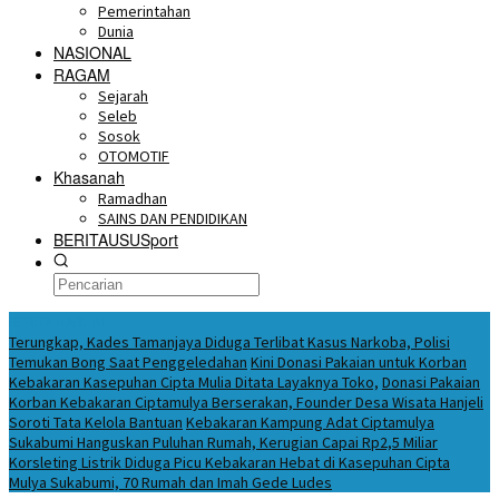
Pemerintahan
Dunia
NASIONAL
RAGAM
Sejarah
Seleb
Sosok
OTOMOTIF
Khasanah
Ramadhan
SAINS DAN PENDIDIKAN
BERITAUSUSport
BERITA HARI INI
Terungkap, Kades Tamanjaya Diduga Terlibat Kasus Narkoba, Polisi
Temukan Bong Saat Penggeledahan
Kini Donasi Pakaian untuk Korban
Kebakaran Kasepuhan Cipta Mulia Ditata Layaknya Toko,
Donasi Pakaian
Korban Kebakaran Ciptamulya Berserakan, Founder Desa Wisata Hanjeli
Soroti Tata Kelola Bantuan
Kebakaran Kampung Adat Ciptamulya
Sukabumi Hanguskan Puluhan Rumah, Kerugian Capai Rp2,5 Miliar
Korsleting Listrik Diduga Picu Kebakaran Hebat di Kasepuhan Cipta
Mulya Sukabumi, 70 Rumah dan Imah Gede Ludes