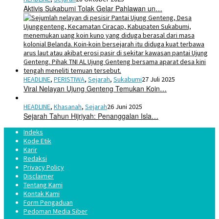
Aktivis Sukabumi Tolak Gelar Pahlawan un…
HEADLINE
,
PERISTIWA
,
Sejarah
,
Sukabumi
27 Juli 2025
Viral Nelayan Ujung Genteng Temukan Koin…
HEADLINE
,
Khasanah
,
Sejarah
26 Juni 2025
Sejarah Tahun Hijriyah: Penanggalan Isla…
Indeks
Kode Etik
Karir
Redaksi
Privacy Policy
Disclaimer
Tentang Kami
Kontak Kami
Form Pengaduan
Pedoman Media Siber