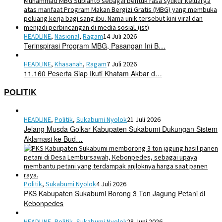
HEADLINE
,
Nasional
,
Ragam
14 Juli 2026
Terinspirasi Program MBG, Pasangan Ini B…
HEADLINE
,
Khasanah
,
Ragam
7 Juli 2026
11.160 Peserta Siap Ikuti Khatam Akbar d…
POLITIK
HEADLINE
,
Politik
,
Sukabumi Nyolok
21 Juli 2026
Jelang Musda Golkar Kabupaten Sukabumi Dukungan Sistem
Aklamasi ke Bud…
Politik
,
Sukabumi Nyolok
4 Juli 2026
PKS Kabupaten Sukabumi Borong 3 Ton Jagung Petani di
Kebonpedes
HEADLINE
,
Politik
,
Sukabumi Nyolok
28 Juni 2026