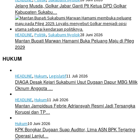
Jelang Musda, Golkar Jabar Ganti Plt Ketua DPD Golkar
Kabupaten Sukabu…
HEADLINE
,
Politik
,
Sukabumi Nyolok
28 Juni 2026
Mantan Bupati Marwan Hamami Buka Peluang Maju di Pileg
2029
HUKUM
HEADLINE
,
Hukum
,
Legislatif
11 Juli 2026
DIAGA Desak Kejari Sukabumi Usut Dugaan Dapur MBG Milik
Oknum Anggota …
HEADLINE
,
Hukum
11 Juli 2026
Mantan Jampidsus Febrie Adriansyah Resmi Jadi Tersangka
Korupsi dan TP…
Hukum
10 Juni 2026
KPK Bongkar Dugaan Suap Auditor, Lima ASN BPK Terjaring
Operasi Lanjut…