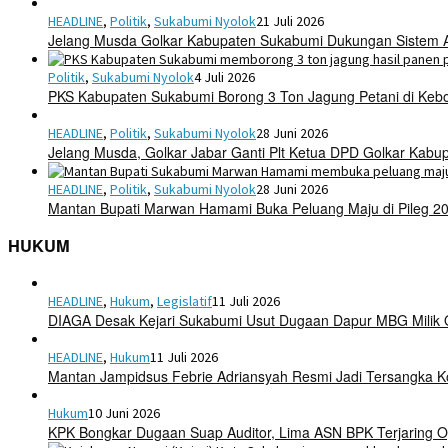
HEADLINE
,
Politik
,
Sukabumi Nyolok
21 Juli 2026
Jelang Musda Golkar Kabupaten Sukabumi Dukungan Sistem 
Politik
,
Sukabumi Nyolok
4 Juli 2026
PKS Kabupaten Sukabumi Borong 3 Ton Jagung Petani di Keb
HEADLINE
,
Politik
,
Sukabumi Nyolok
28 Juni 2026
Jelang Musda, Golkar Jabar Ganti Plt Ketua DPD Golkar Kab
HEADLINE
,
Politik
,
Sukabumi Nyolok
28 Juni 2026
Mantan Bupati Marwan Hamami Buka Peluang Maju di Pileg 2
HUKUM
HEADLINE
,
Hukum
,
Legislatif
11 Juli 2026
DIAGA Desak Kejari Sukabumi Usut Dugaan Dapur MBG Mili
HEADLINE
,
Hukum
11 Juli 2026
Mantan Jampidsus Febrie Adriansyah Resmi Jadi Tersangka 
Hukum
10 Juni 2026
KPK Bongkar Dugaan Suap Auditor, Lima ASN BPK Terjaring O