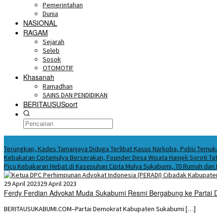
Pemerintahan
Dunia
NASIONAL
RAGAM
Sejarah
Seleb
Sosok
OTOMOTIF
Khasanah
Ramadhan
SAINS DAN PENDIDIKAN
BERITAUSUSport
BERITA HARI INI
Terungkap, Kades Tamanjaya Diduga Terlibat Kasus Narkoba, Polisi Tem
Kebakaran Ciptamulya Berserakan, Founder Desa Wisata Hanjeli Soroti Tat
Picu Kebakaran Hebat di Kasepuhan Cipta Mulya Sukabumi, 70 Rumah dan
29 April 2023
29 April 2023
Ferdy Ferdian Advokat Muda Sukabumi Resmi Bergabung ke Partai 
BERITAUSUKABUMI.COM–Partai Demokrat Kabupaten Sukabumi […]