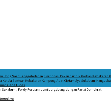
ukan Bong Saat Penggeledahan
Kini Donasi Pakaian untuk Korban Kebakaran K
a Kelola Bantuan
Kebakaran Kampung Adat Ciptamulya Sukabumi Hanguskan 
 Imah Gede Ludes
Demokrat