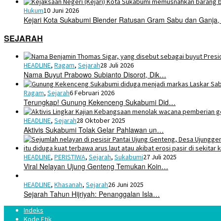
Hukum
10 Juni 2026
Kejari Kota Sukabumi Blender Ratusan Gram Sabu dan Ganja,
SEJARAH
HEADLINE
,
Ragam
,
Sejarah
28 Juli 2026
Nama Buyut Prabowo Subianto Disorot, Dik…
Ragam
,
Sejarah
6 Februari 2026
Terungkap! Gunung Kekenceng Sukabumi Did…
HEADLINE
,
Sejarah
28 Oktober 2025
Aktivis Sukabumi Tolak Gelar Pahlawan un…
HEADLINE
,
PERISTIWA
,
Sejarah
,
Sukabumi
27 Juli 2025
Viral Nelayan Ujung Genteng Temukan Koin…
HEADLINE
,
Khasanah
,
Sejarah
26 Juni 2025
Sejarah Tahun Hijriyah: Penanggalan Isla…
Indeks
Kode Etik