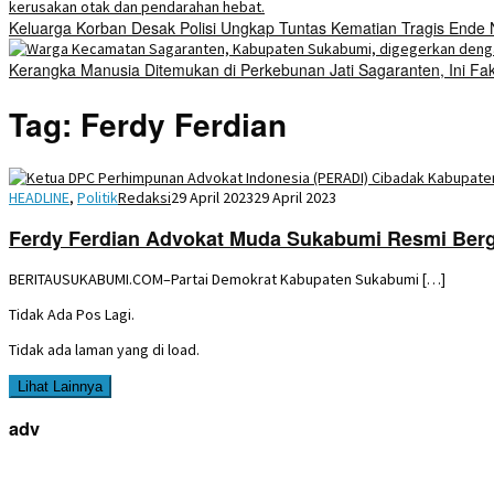
Keluarga Korban Desak Polisi Ungkap Tuntas Kematian Tragis Ende
Kerangka Manusia Ditemukan di Perkebunan Jati Sagaranten, Ini Fa
Tag:
Ferdy Ferdian
HEADLINE
,
Politik
Redaksi
29 April 2023
29 April 2023
Ferdy Ferdian Advokat Muda Sukabumi Resmi Berg
BERITAUSUKABUMI.COM–Partai Demokrat Kabupaten Sukabumi […]
Tidak Ada Pos Lagi.
Tidak ada laman yang di load.
Lihat Lainnya
adv