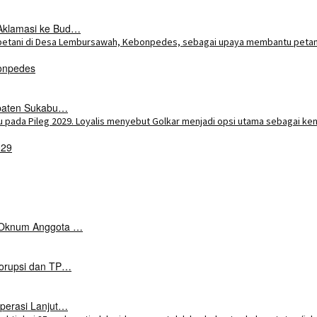
Aklamasi ke Bud…
onpedes
upaten Sukabu…
029
k Oknum Anggota …
Korupsi dan TP…
perasi Lanjut…