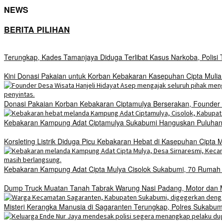
NEWS
BERITA PILIHAN
Terungkap, Kades Tamanjaya Diduga Terlibat Kasus Narkoba, Polis
Kini Donasi Pakaian untuk Korban Kebakaran Kasepuhan Cipta Mulia
Donasi Pakaian Korban Kebakaran Ciptamulya Berserakan, Founder D
Kebakaran Kampung Adat Ciptamulya Sukabumi Hanguskan Puluhan 
Korsleting Listrik Diduga Picu Kebakaran Hebat di Kasepuhan Cipt
Kebakaran Kampung Adat Cipta Mulya Cisolok Sukabumi, 70 Ruma
Dump Truck Muatan Tanah Tabrak Warung Nasi Padang, Motor dan Mo
Misteri Kerangka Manusia di Sagaranten Terungkap, Polres Sukab