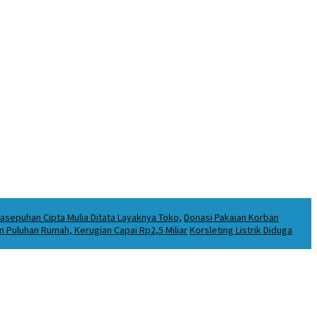
asepuhan Cipta Mulia Ditata Layaknya Toko,
Donasi Pakaian Korban
Puluhan Rumah, Kerugian Capai Rp2,5 Miliar
Korsleting Listrik Diduga