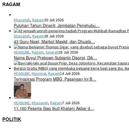
RAGAM
Khasanah
,
Ragam
30 Juli 2026
Puluhan Tahun Dinanti, Jembatan Penghubu…
Khasanah
,
Ragam
28 Juli 2026
43 Guru Ngaji, Marbot Masjid, dan Dhuafa…
HEADLINE
,
Ragam
,
Sejarah
28 Juli 2026
Nama Buyut Prabowo Subianto Disorot, Dik…
HEADLINE
,
Nasional
,
Ragam
14 Juli 2026
Terinspirasi Program MBG, Pasangan Ini B…
HEADLINE
,
Khasanah
,
Ragam
7 Juli 2026
11.160 Peserta Siap Ikuti Khatam Akbar d…
POLITIK