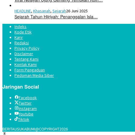
HEADLINE
,
Khasanah
,
Sejarah
26 Juni 2025
Sejarah Tahun Hijriyah: Penanggalan Isla…
Indeks
Kode Etik
Karir
Redaksi
Privacy Policy
Disclaimer
Tentang Kami
Kontak Kami
Form Pengaduan
Pedoman Media Siber
Jaringan Social
Facebook
Twitter
Instagram
Youtube
Tiktok
BERITAUSUKABUMI@COPYRIGHT2026