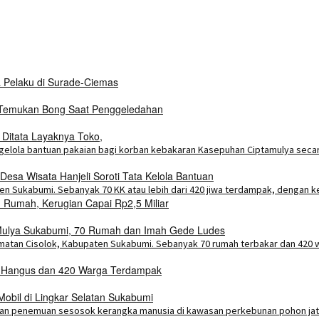
a Pelaku di Surade-Ciemas
i Temukan Bong Saat Penggeledahan
 Ditata Layaknya Toko,
esa Wisata Hanjeli Soroti Tata Kelola Bantuan
Rumah, Kerugian Capai Rp2,5 Miliar
a Mulya Sukabumi, 70 Rumah dan Imah Gede Ludes
h Hangus dan 420 Warga Terdampak
bil di Lingkar Selatan Sukabumi