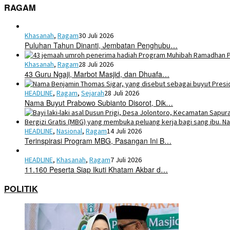
RAGAM
Khasanah
,
Ragam
30 Juli 2026
Puluhan Tahun Dinanti, Jembatan Penghubu…
Khasanah
,
Ragam
28 Juli 2026
43 Guru Ngaji, Marbot Masjid, dan Dhuafa…
HEADLINE
,
Ragam
,
Sejarah
28 Juli 2026
Nama Buyut Prabowo Subianto Disorot, Dik…
HEADLINE
,
Nasional
,
Ragam
14 Juli 2026
Terinspirasi Program MBG, Pasangan Ini B…
HEADLINE
,
Khasanah
,
Ragam
7 Juli 2026
11.160 Peserta Siap Ikuti Khatam Akbar d…
POLITIK