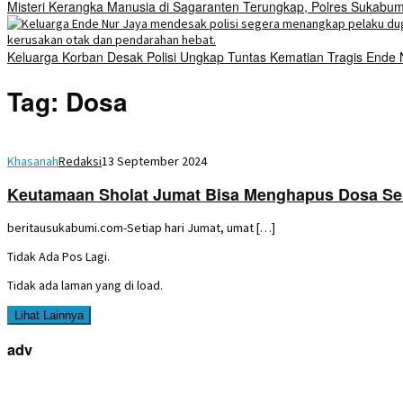
Misteri Kerangka Manusia di Sagaranten Terungkap, Polres Sukab
Keluarga Korban Desak Polisi Ungkap Tuntas Kematian Tragis Ende
Tag:
Dosa
Khasanah
Redaksi
13 September 2024
Keutamaan Sholat Jumat Bisa Menghapus Dosa S
beritausukabumi.com-Setiap hari Jumat, umat […]
Tidak Ada Pos Lagi.
Tidak ada laman yang di load.
Lihat Lainnya
adv