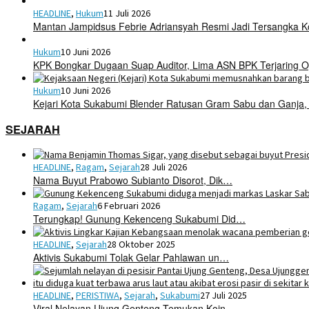
HEADLINE
,
Hukum
11 Juli 2026
Mantan Jampidsus Febrie Adriansyah Resmi Jadi Tersangka 
Hukum
10 Juni 2026
KPK Bongkar Dugaan Suap Auditor, Lima ASN BPK Terjaring O
Hukum
10 Juni 2026
Kejari Kota Sukabumi Blender Ratusan Gram Sabu dan Ganja,
SEJARAH
HEADLINE
,
Ragam
,
Sejarah
28 Juli 2026
Nama Buyut Prabowo Subianto Disorot, Dik…
Ragam
,
Sejarah
6 Februari 2026
Terungkap! Gunung Kekenceng Sukabumi Did…
HEADLINE
,
Sejarah
28 Oktober 2025
Aktivis Sukabumi Tolak Gelar Pahlawan un…
HEADLINE
,
PERISTIWA
,
Sejarah
,
Sukabumi
27 Juli 2025
Viral Nelayan Ujung Genteng Temukan Koin…