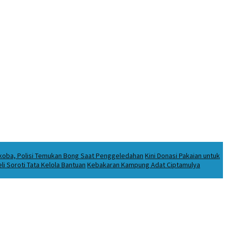
rkoba, Polisi Temukan Bong Saat Penggeledahan
Kini Donasi Pakaian untuk
i Soroti Tata Kelola Bantuan
Kebakaran Kampung Adat Ciptamulya