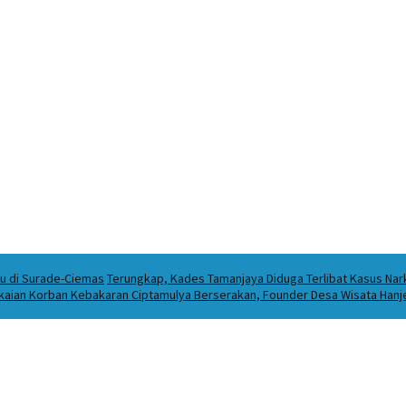
ku di Surade-Ciemas
Terungkap, Kades Tamanjaya Diduga Terlibat Kasus Na
kaian Korban Kebakaran Ciptamulya Berserakan, Founder Desa Wisata Hanjel