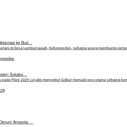
Aklamasi ke Bud…
onpedes
upaten Sukabu…
029
k Oknum Anggota …