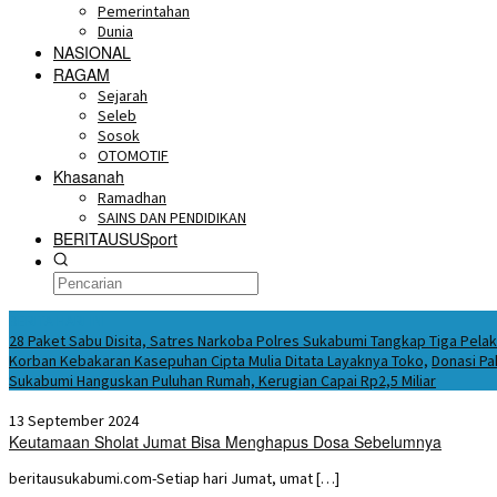
Pemerintahan
Dunia
NASIONAL
RAGAM
Sejarah
Seleb
Sosok
OTOMOTIF
Khasanah
Ramadhan
SAINS DAN PENDIDIKAN
BERITAUSUSport
BERITA HARI INI
28 Paket Sabu Disita, Satres Narkoba Polres Sukabumi Tangkap Tiga Pela
Korban Kebakaran Kasepuhan Cipta Mulia Ditata Layaknya Toko,
Donasi Pa
Sukabumi Hanguskan Puluhan Rumah, Kerugian Capai Rp2,5 Miliar
13 September 2024
Keutamaan Sholat Jumat Bisa Menghapus Dosa Sebelumnya
beritausukabumi.com-Setiap hari Jumat, umat […]