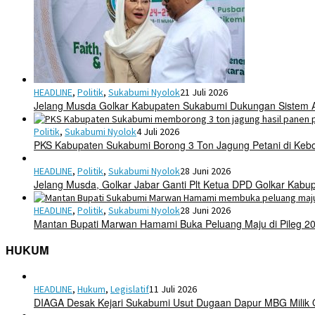
HEADLINE
,
Politik
,
Sukabumi Nyolok
21 Juli 2026
Jelang Musda Golkar Kabupaten Sukabumi Dukungan Sistem 
Politik
,
Sukabumi Nyolok
4 Juli 2026
PKS Kabupaten Sukabumi Borong 3 Ton Jagung Petani di Keb
HEADLINE
,
Politik
,
Sukabumi Nyolok
28 Juni 2026
Jelang Musda, Golkar Jabar Ganti Plt Ketua DPD Golkar Kab
HEADLINE
,
Politik
,
Sukabumi Nyolok
28 Juni 2026
Mantan Bupati Marwan Hamami Buka Peluang Maju di Pileg 2
HUKUM
HEADLINE
,
Hukum
,
Legislatif
11 Juli 2026
DIAGA Desak Kejari Sukabumi Usut Dugaan Dapur MBG Mili