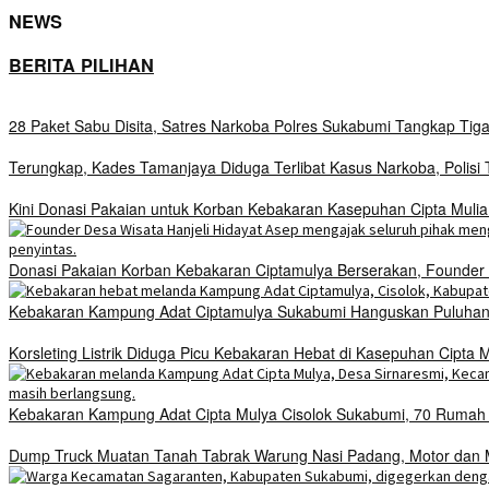
NEWS
BERITA PILIHAN
28 Paket Sabu Disita, Satres Narkoba Polres Sukabumi Tangkap Tig
Terungkap, Kades Tamanjaya Diduga Terlibat Kasus Narkoba, Polis
Kini Donasi Pakaian untuk Korban Kebakaran Kasepuhan Cipta Mulia
Donasi Pakaian Korban Kebakaran Ciptamulya Berserakan, Founder D
Kebakaran Kampung Adat Ciptamulya Sukabumi Hanguskan Puluhan 
Korsleting Listrik Diduga Picu Kebakaran Hebat di Kasepuhan Cipt
Kebakaran Kampung Adat Cipta Mulya Cisolok Sukabumi, 70 Ruma
Dump Truck Muatan Tanah Tabrak Warung Nasi Padang, Motor dan Mo