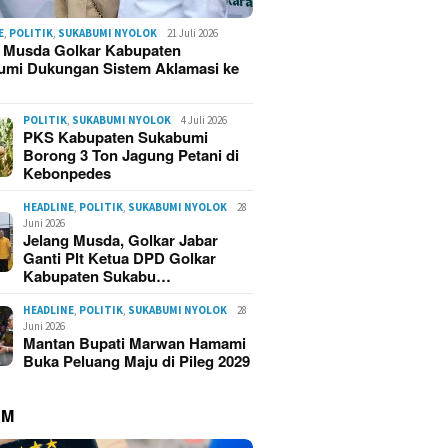
E
,
POLITIK
,
SUKABUMI NYOLOK
21 Juli 2026
g Musda Golkar Kabupaten
umi Dukungan Sistem Aklamasi ke
POLITIK
,
SUKABUMI NYOLOK
4 Juli 2026
PKS Kabupaten Sukabumi
Borong 3 Ton Jagung Petani di
Kebonpedes
HEADLINE
,
POLITIK
,
SUKABUMI NYOLOK
28
Juni 2026
Jelang Musda, Golkar Jabar
Ganti Plt Ketua DPD Golkar
Kabupaten Sukabu…
HEADLINE
,
POLITIK
,
SUKABUMI NYOLOK
28
aran Kampung Adat
Korsleting Listrik Diduga
Kebaka
Juni 2026
mulya Sukabumi
Picu Kebakaran Hebat di
Cipta M
Mantan Bupati Marwan Hamami
skan Puluhan Rumah,
Kasepuhan Cipta Mulya
Sukabu
Buka Peluang Maju di Pileg 2029
an Capai Rp2,5 Miliar
Sukabumi, 70 Rumah dan
Hangus 
Imah Gede Ludes
Terdam
UM