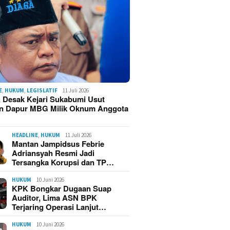
E
,
HUKUM
,
LEGISLATIF
11 Juli 2026
 Desak Kejari Sukabumi Usut
n Dapur MBG Milik Oknum Anggota
HEADLINE
,
HUKUM
11 Juli 2026
Mantan Jampidsus Febrie
Adriansyah Resmi Jadi
Tersangka Korupsi dan TP…
HUKUM
10 Juni 2026
KPK Bongkar Dugaan Suap
Auditor, Lima ASN BPK
Terjaring Operasi Lanjut…
HUKUM
10 Juni 2026