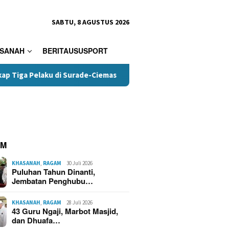
SABTU, 8 AGUSTUS 2026
SANAH
BERITAUSUSPORT
aku di Surade-Ciemas
Terungkap, Kades Tamanjaya Didug
AM
KHASANAH
,
RAGAM
30 Juli 2026
Puluhan Tahun Dinanti,
Jembatan Penghubu…
KHASANAH
,
RAGAM
28 Juli 2026
43 Guru Ngaji, Marbot Masjid,
dan Dhuafa…