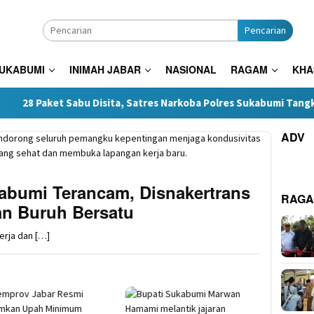
Pencarian
SUKABUMI
INIMAH JABAR
NASIONAL
RAGAM
KHA
t Sabu Disita, Satres Narkoba Polres Sukabumi Tangkap Tiga Pel
ADV
abumi Terancam, Disnakertrans
RAG
an Buruh Bersatu
rja dan […]