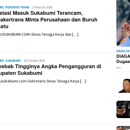
INE
,
PEMERINTAHAN
Redaksi
3 Februari 2026
stasi Masuk Sukabumi Terancam,
akertrans Minta Perusahaan dan Buruh
satu
AUSUKABUMI.COM–Dinas Tenaga Kerja dan […]
HEADLIN
DIAGA
Dugaa
INE
,
SUKABUMI
Redaksi
30 Oktober 2024
yebab Tingginya Angka Pengangguran di
…
upaten Sukabumi
usukabumi.com-Sekretaris Dinas Tenaga Kerja […]