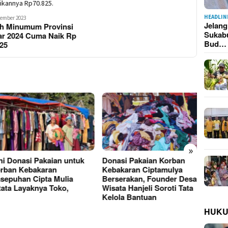
HEADLIN
vember 2023
Jelan
h Minumum Provinsi
Sukab
ar 2024 Cuma Naik Rp
Bud…
825
»
 Donasi Pakaian untuk
Donasi Pakaian Korban
Kebak
an Kebakaran
Kebakaran Ciptamulya
Cipta
puhan Cipta Mulia
Berserakan, Founder Desa
Hangu
ta Layaknya Toko,
Wisata Hanjeli Soroti Tata
Kerugi
Kelola Bantuan
HUK