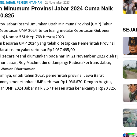
INE
,
JABAR
,
PEMERINTAHAN
Redaksi
21 November 2023
h Minumum Provinsi Jabar 2024 Cuma Naik
0.825
ov Jabar Resmi Umumkan Upah Minimum Provinsi (UMP) Tahun
SEJA
Keputusan UMP 2024 itu tertuang melalui Keputusan Gubenur
ub) Nomor 561/Kep.768-Kesra/2023.
n besaran UMP 2024 yang telah ditetapkan Pemerintah Provinsi
arat resmi yakni sebesar Rp2.057.495,00
i secara resmi diumumkan pada hari ini 21 November 2023 oleh Pj
nur Jabar, Bey Machmudin didampingi Kadisnakertrans Jabar,
 Wawan Dharmawan.
mnya, untuk tahun 2023, pemerintah provinsi Jawa Barat
umnya menetapkan UMP sebesar Rp1.986.670. Dengan begitu,
an UMP 2024 Jabar naik 3,57 Persen atau kenaikannya Rp70.825.