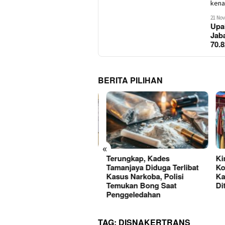
21 No
Upa
Jab
70.
BERITA PILIHAN
«
Paket Sabu Disita, Satres
Terungkap, Kades
Kini
rkoba Polres Sukabumi
Tamanjaya Diduga Terlibat
Korb
gkap Tiga Pelaku di
Kasus Narkoba, Polisi
Kase
rade-Ciemas
Temukan Bong Saat
Dita
Penggeledahan
TAG:
DISNAKERTRANS