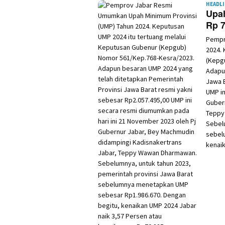
HEADL
Upa
Rp 7
Pempr
2024. 
(Kepg
Adapu
Jawa B
UMP in
Guber
Teppy
Sebelu
sebel
kenaik