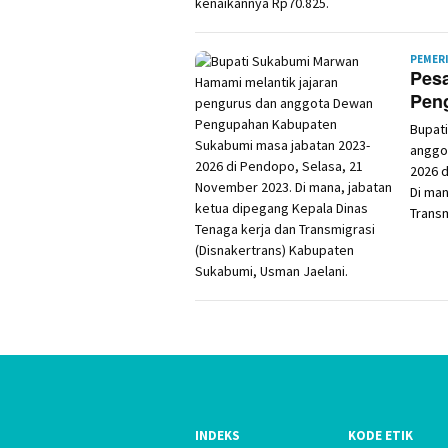
PEMER
Pes
Peng
Bupat
anggo
2026 
Di man
Transm
INDEKS
KODE ETIK