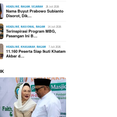
HEADLINE
,
RAGAM
,
SEJARAH
28 Juli 2026
Nama Buyut Prabowo Subianto
Disorot, Dik…
HEADLINE
,
NASIONAL
,
RAGAM
14 Juli 2026
Terinspirasi Program MBG,
Pasangan Ini B…
HEADLINE
,
KHASANAH
,
RAGAM
7 Juli 2026
11.160 Peserta Siap Ikuti Khatam
Akbar d…
IK