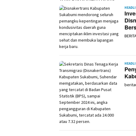
HEADL
Inve
Disn
Ber
BERIT
HEADL
Pen
Kab
berita