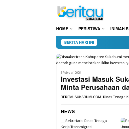
Loncat
ke
konten
HOME
PERISTIWA
INIMAH 
BERITA HARI INI
28 Pake
3 Februari 2026
Investasi Masuk Suk
Minta Perusahaan d
BERITAUSUKABUMI.COM–Dinas Tenaga Ke
NEWS