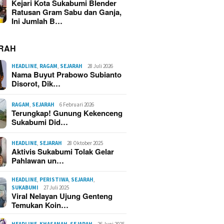
Kejari Kota Sukabumi Blender
Ratusan Gram Sabu dan Ganja,
Ini Jumlah B…
RAH
HEADLINE
,
RAGAM
,
SEJARAH
28 Juli 2026
Nama Buyut Prabowo Subianto
Disorot, Dik…
RAGAM
,
SEJARAH
6 Februari 2026
Terungkap! Gunung Kekenceng
Sukabumi Did…
HEADLINE
,
SEJARAH
28 Oktober 2025
Aktivis Sukabumi Tolak Gelar
Pahlawan un…
HEADLINE
,
PERISTIWA
,
SEJARAH
,
SUKABUMI
27 Juli 2025
Viral Nelayan Ujung Genteng
Temukan Koin…
HEADLINE
,
KHASANAH
,
SEJARAH
26 Juni 2025