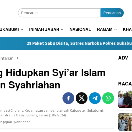
Pencarian
SUKABUMI
INIMAH JABAR
NASIONAL
RAGAM
KHA
28 Paket Sabu Disita, Satres Narkoba Polres Sukabumi Tangkap T
ADV
intahan
 Hidupkan Syi’ar Islam
an Syahriahan
RAG
Pengajian Syahriahan