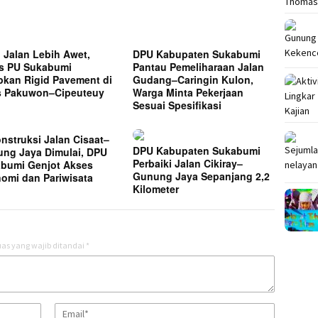
 Jalan Lebih Awet,
DPU Kabupaten Sukabumi
s PU Sukabumi
Pantau Pemeliharaan Jalan
pkan Rigid Pavement di
Gudang–Caringin Kulon,
 Pakuwon–Cipeuteuy
Warga Minta Pekerjaan
Sesuai Spesifikasi
nstruksi Jalan Cisaat–
DPU Kabupaten Sukabumi
ng Jaya Dimulai, DPU
Perbaiki Jalan Cikiray–
bumi Genjot Akses
Gunung Jaya Sepanjang 2,2
omi dan Pariwisata
Kilometer
as yang wajib ditandai
*