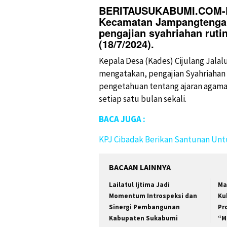
BERITAUSUKABUMI.COM
Kecamatan Jampangtenga
pengajian syahriahan ruti
(18/7/2024).
Kepala Desa (Kades) Cijulang Jalalu
mengatakan, pengajian Syahriahan
pengetahuan tentang ajaran agama I
setiap satu bulan sekali.
BACA JUGA :
KPJ Cibadak Berikan Santunan Unt
BACAAN LAINNYA
Lailatul Ijtima Jadi
Ma
Momentum Introspeksi dan
Ku
Sinergi Pembangunan
Pr
Kabupaten Sukabumi
“M