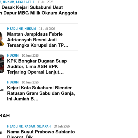
E
,
HUKUM
,
LEGISLATIF
11 Juli 2026
 Desak Kejari Sukabumi Usut
n Dapur MBG Milik Oknum Anggota
HEADLINE
,
HUKUM
11 Juli 2026
Mantan Jampidsus Febrie
Adriansyah Resmi Jadi
Tersangka Korupsi dan TP…
HUKUM
10 Juni 2026
KPK Bongkar Dugaan Suap
Auditor, Lima ASN BPK
Terjaring Operasi Lanjut…
HUKUM
10 Juni 2026
Kejari Kota Sukabumi Blender
Ratusan Gram Sabu dan Ganja,
Ini Jumlah B…
RAH
HEADLINE
,
RAGAM
,
SEJARAH
28 Juli 2026
Nama Buyut Prabowo Subianto
Disorot, Dik…