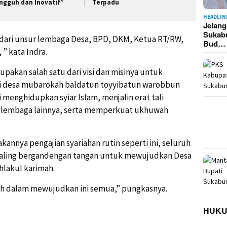
ngguh dan Inovatif”
Terpadu
HEADLIN
Jelan
Sukab
ah dari unsur lembaga Desa, BPD, DKM, Ketua RT/RW,
Bud…
” kata Indra.
upakan salah satu dari visi dan misinya untuk
i desa mubarokah baldatun toyyibatun warobbun
ni menghidupkan syiar Islam, menjalin erat tali
an lembaga lainnya, serta memperkuat ukhuwah
kannya pengajian syariahan rutin seperti ini, seluruh
saling bergandengan tangan untuk mewujudkan Desa
hlakul karimah.
h dalam mewujudkan ini semua,” pungkasnya.
HUK