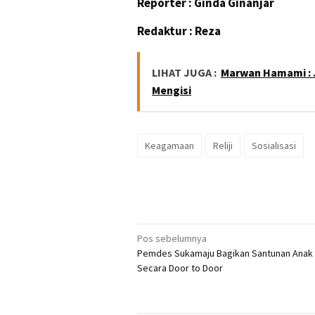
Reporter : Ginda Ginanjar
Redaktur : Reza
LIHAT JUGA :
Marwan Hamami : 
Mengisi
Keagamaan
Reliji
Sosialisasi
Navigasi
Pos sebelumnya
Pemdes Sukamaju Bagikan Santunan Anak 
pos
Secara Door to Door