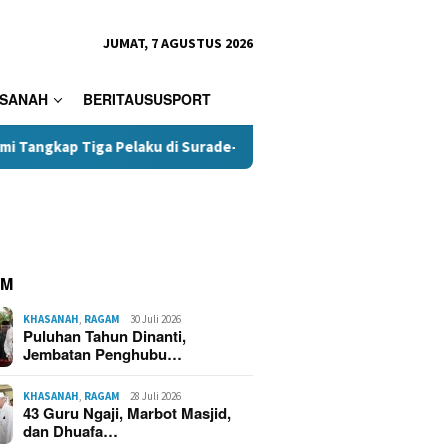
JUMAT, 7 AGUSTUS 2026
SANAH
BERITAUSUSPORT
iga Pelaku di Surade-Ciemas
Terungkap, Kades Tamanjaya
AM
KHASANAH
,
RAGAM
30 Juli 2026
Puluhan Tahun Dinanti,
Jembatan Penghubu…
KHASANAH
,
RAGAM
28 Juli 2026
43 Guru Ngaji, Marbot Masjid,
dan Dhuafa…