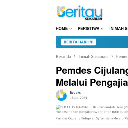
Loncat
ke
konten
HOME
PERISTIWA
INIMAH 
BERITA HARI INI
Beranda
Inimah Sukabumi
Pemer
Pemdes Cijulang
Melalui Pengaji
Redaksi
18 Juli 2024
Pemdes Cijulang Hidupkan Syi’ar Islam Melalui 