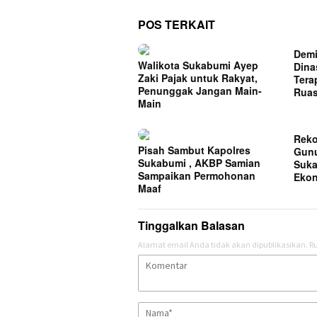
POS TERKAIT
Demi
Walikota Sukabumi Ayep
Dina
Zaki Pajak untuk Rakyat,
Tera
Penunggak Jangan Main-
Ruas
Main
Reko
Pisah Sambut Kapolres
Gunu
Sukabumi , AKBP Samian
Suka
Sampaikan Permohonan
Ekon
Maaf
Tinggalkan Balasan
Alamat email Anda tidak akan dipublikasikan.
Ru