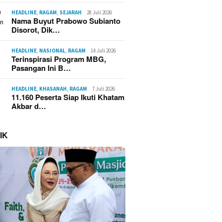
HEADLINE
,
RAGAM
,
SEJARAH
28 Juli 2026
Nama Buyut Prabowo Subianto
Disorot, Dik…
HEADLINE
,
NASIONAL
,
RAGAM
14 Juli 2026
Terinspirasi Program MBG,
Pasangan Ini B…
HEADLINE
,
KHASANAH
,
RAGAM
7 Juli 2026
11.160 Peserta Siap Ikuti Khatam
Akbar d…
IK