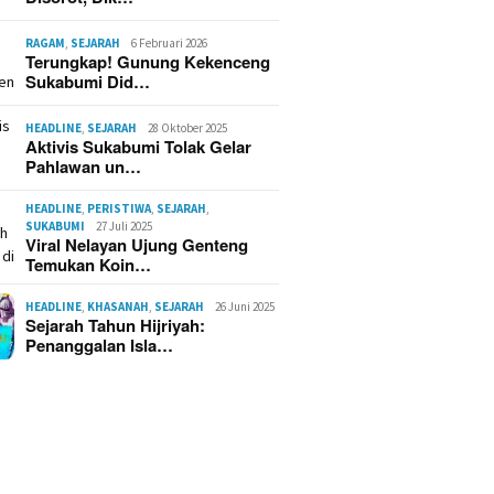
RAGAM
,
SEJARAH
6 Februari 2026
Terungkap! Gunung Kekenceng
Sukabumi Did…
HEADLINE
,
SEJARAH
28 Oktober 2025
Aktivis Sukabumi Tolak Gelar
Pahlawan un…
HEADLINE
,
PERISTIWA
,
SEJARAH
,
SUKABUMI
27 Juli 2025
Viral Nelayan Ujung Genteng
Temukan Koin…
HEADLINE
,
KHASANAH
,
SEJARAH
26 Juni 2025
Sejarah Tahun Hijriyah:
Penanggalan Isla…