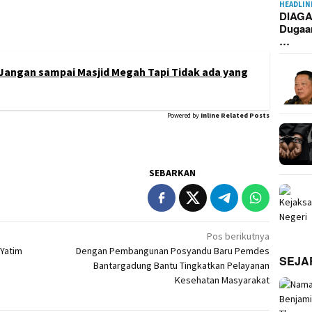
HEADLIN
DIAGA
Dugaa
…
Jangan sampai Masjid Megah Tapi Tidak ada yang
Powered by
Inline Related Posts
SEBARKAN
Pos berikutnya
Yatim
Dengan Pembangunan Posyandu Baru Pemdes
SEJA
Bantargadung Bantu Tingkatkan Pelayanan
Kesehatan Masyarakat