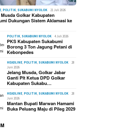
E
,
POLITIK
,
SUKABUMI NYOLOK
21 Juli 2026
g Musda Golkar Kabupaten
umi Dukungan Sistem Aklamasi ke
POLITIK
,
SUKABUMI NYOLOK
4 Juli 2026
PKS Kabupaten Sukabumi
Borong 3 Ton Jagung Petani di
Kebonpedes
HEADLINE
,
POLITIK
,
SUKABUMI NYOLOK
28
Juni 2026
Jelang Musda, Golkar Jabar
Ganti Plt Ketua DPD Golkar
Kabupaten Sukabu…
HEADLINE
,
POLITIK
,
SUKABUMI NYOLOK
28
Juni 2026
Mantan Bupati Marwan Hamami
Buka Peluang Maju di Pileg 2029
UM