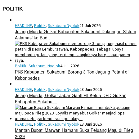
POLITIK
HEADLINE
,
Politik
,
Sukabumi Nyolok
21 Juli 2026
Jelang Musda Golkar Kabupaten Sukabumi Dukungan Sistem
Aklamasi ke Bud…
Politik
,
Sukabumi Nyolok
4 Juli 2026
PKS Kabupaten Sukabumi Borong 3 Ton Jagung Petani di
Kebonpedes
HEADLINE
,
Politik
,
Sukabumi Nyolok
28 Juni 2026
Jelang Musda, Golkar Jabar Ganti Plt Ketua DPD Golkar
Kabupaten Sukabu…
HEADLINE
,
Politik
,
Sukabumi Nyolok
28 Juni 2026
Mantan Bupati Marwan Hamami Buka Peluang Maju di Pileg
2029