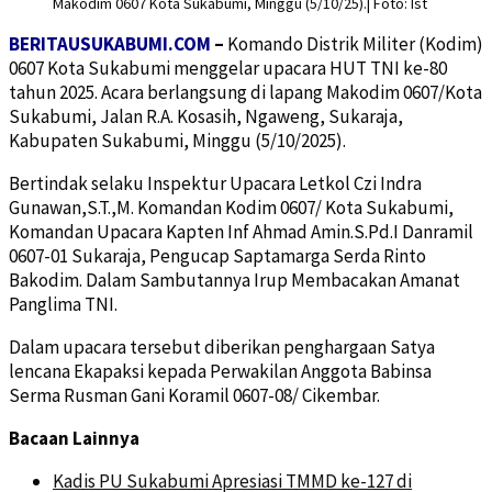
Makodim 0607 Kota Sukabumi, Minggu (5/10/25).| Foto: Ist
BERITAUSUKABUMI.COM
–
Komando Distrik Militer (Kodim)
0607 Kota Sukabumi menggelar upacara HUT TNI ke-80
tahun 2025. Acara berlangsung di lapang Makodim 0607/Kota
Sukabumi, Jalan R.A. Kosasih, Ngaweng, Sukaraja,
Kabupaten Sukabumi, Minggu (5/10/2025).
Bertindak selaku Inspektur Upacara Letkol Czi Indra
Gunawan,S.T.,M. Komandan Kodim 0607/ Kota Sukabumi,
Komandan Upacara Kapten Inf Ahmad Amin.S.Pd.I Danramil
0607-01 Sukaraja, Pengucap Saptamarga Serda Rinto
Bakodim. Dalam Sambutannya Irup Membacakan Amanat
Panglima TNI.
Dalam upacara tersebut diberikan penghargaan Satya
lencana Ekapaksi kepada Perwakilan Anggota Babinsa
Serma Rusman Gani Koramil 0607-08/ Cikembar.
Bacaan Lainnya
Kadis PU Sukabumi Apresiasi TMMD ke-127 di