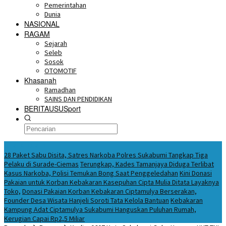
Pemerintahan
Dunia
NASIONAL
RAGAM
Sejarah
Seleb
Sosok
OTOMOTIF
Khasanah
Ramadhan
SAINS DAN PENDIDIKAN
BERITAUSUSport
BERITA HARI INI
28 Paket Sabu Disita, Satres Narkoba Polres Sukabumi Tangkap Tiga
Pelaku di Surade-Ciemas
Terungkap, Kades Tamanjaya Diduga Terlibat
Kasus Narkoba, Polisi Temukan Bong Saat Penggeledahan
Kini Donasi
Pakaian untuk Korban Kebakaran Kasepuhan Cipta Mulia Ditata Layaknya
Toko,
Donasi Pakaian Korban Kebakaran Ciptamulya Berserakan,
Founder Desa Wisata Hanjeli Soroti Tata Kelola Bantuan
Kebakaran
Kampung Adat Ciptamulya Sukabumi Hanguskan Puluhan Rumah,
Kerugian Capai Rp2,5 Miliar