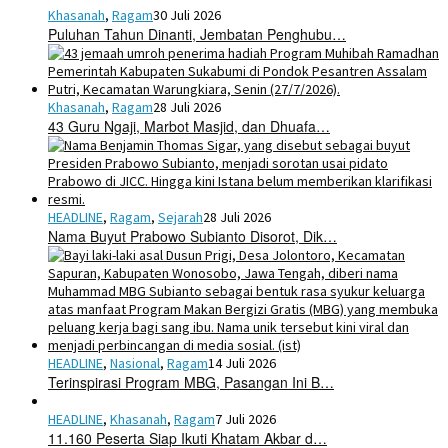
Khasanah
,
Ragam
30 Juli 2026
Puluhan Tahun Dinanti, Jembatan Penghubu…
Khasanah
,
Ragam
28 Juli 2026
43 Guru Ngaji, Marbot Masjid, dan Dhuafa…
HEADLINE
,
Ragam
,
Sejarah
28 Juli 2026
Nama Buyut Prabowo Subianto Disorot, Dik…
HEADLINE
,
Nasional
,
Ragam
14 Juli 2026
Terinspirasi Program MBG, Pasangan Ini B…
HEADLINE
,
Khasanah
,
Ragam
7 Juli 2026
11.160 Peserta Siap Ikuti Khatam Akbar d…