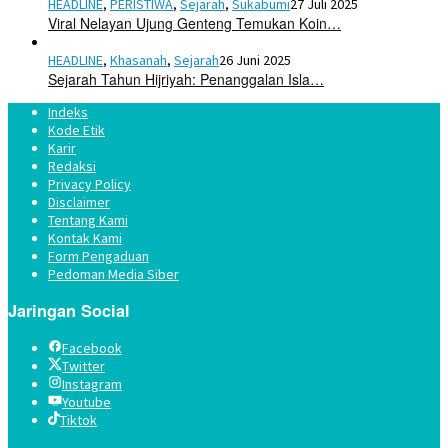
HEADLINE
,
PERISTIWA
,
Sejarah
,
Sukabumi
27 Juli 2025
Viral Nelayan Ujung Genteng Temukan Koin…
HEADLINE
,
Khasanah
,
Sejarah
26 Juni 2025
Sejarah Tahun Hijriyah: Penanggalan Isla…
Indeks
Kode Etik
Karir
Redaksi
Privacy Policy
Disclaimer
Tentang Kami
Kontak Kami
Form Pengaduan
Pedoman Media Siber
Jaringan Social
Facebook
Twitter
Instagram
Youtube
Tiktok