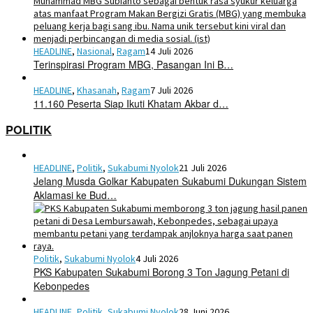
HEADLINE
,
Nasional
,
Ragam
14 Juli 2026
Terinspirasi Program MBG, Pasangan Ini B…
HEADLINE
,
Khasanah
,
Ragam
7 Juli 2026
11.160 Peserta Siap Ikuti Khatam Akbar d…
POLITIK
HEADLINE
,
Politik
,
Sukabumi Nyolok
21 Juli 2026
Jelang Musda Golkar Kabupaten Sukabumi Dukungan Sistem
Aklamasi ke Bud…
Politik
,
Sukabumi Nyolok
4 Juli 2026
PKS Kabupaten Sukabumi Borong 3 Ton Jagung Petani di
Kebonpedes
HEADLINE
,
Politik
,
Sukabumi Nyolok
28 Juni 2026