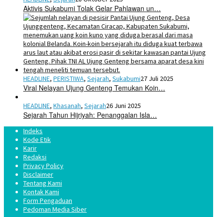
Aktivis Sukabumi Tolak Gelar Pahlawan un…
HEADLINE
,
PERISTIWA
,
Sejarah
,
Sukabumi
27 Juli 2025
Viral Nelayan Ujung Genteng Temukan Koin…
HEADLINE
,
Khasanah
,
Sejarah
26 Juni 2025
Sejarah Tahun Hijriyah: Penanggalan Isla…
Indeks
Kode Etik
Karir
Redaksi
Privacy Policy
Disclaimer
Tentang Kami
Kontak Kami
Form Pengaduan
Pedoman Media Siber