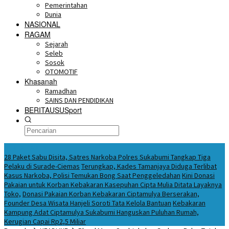
Pemerintahan
Dunia
NASIONAL
RAGAM
Sejarah
Seleb
Sosok
OTOMOTIF
Khasanah
Ramadhan
SAINS DAN PENDIDIKAN
BERITAUSUSport
BERITA HARI INI
28 Paket Sabu Disita, Satres Narkoba Polres Sukabumi Tangkap Tiga
Pelaku di Surade-Ciemas
Terungkap, Kades Tamanjaya Diduga Terlibat
Kasus Narkoba, Polisi Temukan Bong Saat Penggeledahan
Kini Donasi
Pakaian untuk Korban Kebakaran Kasepuhan Cipta Mulia Ditata Layaknya
Toko,
Donasi Pakaian Korban Kebakaran Ciptamulya Berserakan,
Founder Desa Wisata Hanjeli Soroti Tata Kelola Bantuan
Kebakaran
Kampung Adat Ciptamulya Sukabumi Hanguskan Puluhan Rumah,
Kerugian Capai Rp2,5 Miliar