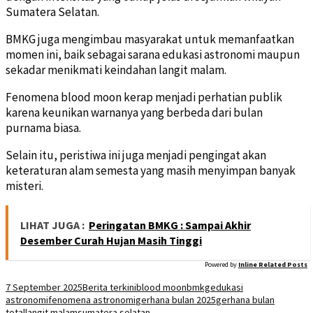
Sumatera Selatan.
BMKG juga mengimbau masyarakat untuk memanfaatkan
momen ini, baik sebagai sarana edukasi astronomi maupun
sekadar menikmati keindahan langit malam.
Fenomena blood moon kerap menjadi perhatian publik
karena keunikan warnanya yang berbeda dari bulan
purnama biasa.
Selain itu, peristiwa ini juga menjadi pengingat akan
keteraturan alam semesta yang masih menyimpan banyak
misteri.
LIHAT JUGA :
Peringatan BMKG : Sampai Akhir
Desember Curah Hujan Masih Tinggi
Powered by
Inline Related Posts
7 September 2025
Berita terkini
blood moon
bmkg
edukasi
astronomi
fenomena astronomi
gerhana bulan 2025
gerhana bulan
total
langit malam
sumatera selatan