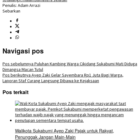
Penulis: Adam Arrazi
Sebarkan
Navigasi pos
Pos sebelumnya
Puluhan Kambing Warga Cikidang Sukabumi Mati Diduga
Dimangsa Macan Tutul
Pos berikutnya
Ayep Zaki Gelar Sayembara Rp1 Juta Bagi Warga,
Laporan Staf Curang Langsung Dibawa ke Kejaksaan
Pos terkait
Walikota Sukabumi Ayep Zaki Pajak untuk Rakyat,
Penunggak Jangan Main-Main