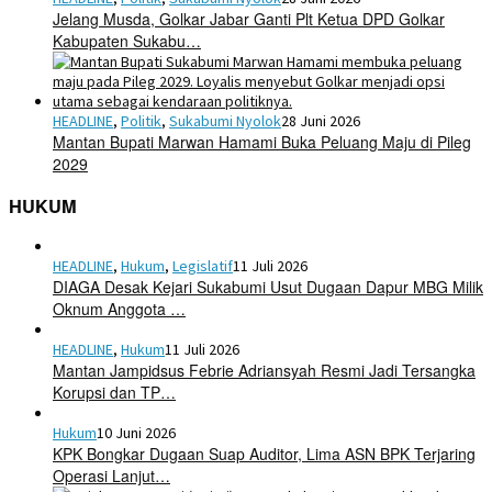
Jelang Musda, Golkar Jabar Ganti Plt Ketua DPD Golkar
Kabupaten Sukabu…
HEADLINE
,
Politik
,
Sukabumi Nyolok
28 Juni 2026
Mantan Bupati Marwan Hamami Buka Peluang Maju di Pileg
2029
HUKUM
HEADLINE
,
Hukum
,
Legislatif
11 Juli 2026
DIAGA Desak Kejari Sukabumi Usut Dugaan Dapur MBG Milik
Oknum Anggota …
HEADLINE
,
Hukum
11 Juli 2026
Mantan Jampidsus Febrie Adriansyah Resmi Jadi Tersangka
Korupsi dan TP…
Hukum
10 Juni 2026
KPK Bongkar Dugaan Suap Auditor, Lima ASN BPK Terjaring
Operasi Lanjut…