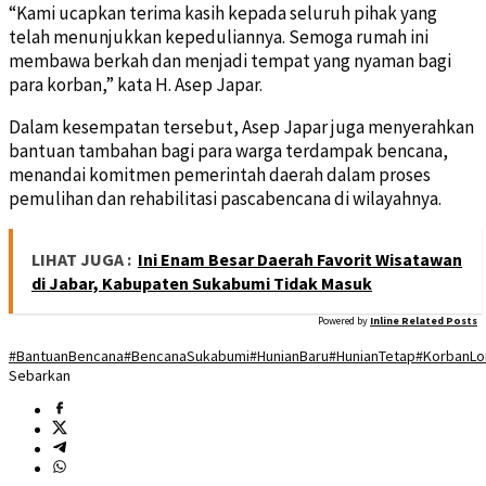
“Kami ucapkan terima kasih kepada seluruh pihak yang
telah menunjukkan kepeduliannya. Semoga rumah ini
membawa berkah dan menjadi tempat yang nyaman bagi
para korban,” kata H. Asep Japar.
Dalam kesempatan tersebut, Asep Japar juga menyerahkan
bantuan tambahan bagi para warga terdampak bencana,
menandai komitmen pemerintah daerah dalam proses
pemulihan dan rehabilitasi pascabencana di wilayahnya.
LIHAT JUGA :
Ini Enam Besar Daerah Favorit Wisatawan
di Jabar, Kabupaten Sukabumi Tidak Masuk
Powered by
Inline Related Posts
#BantuanBencana
#BencanaSukabumi
#HunianBaru
#HunianTetap
#KorbanLo
Sebarkan