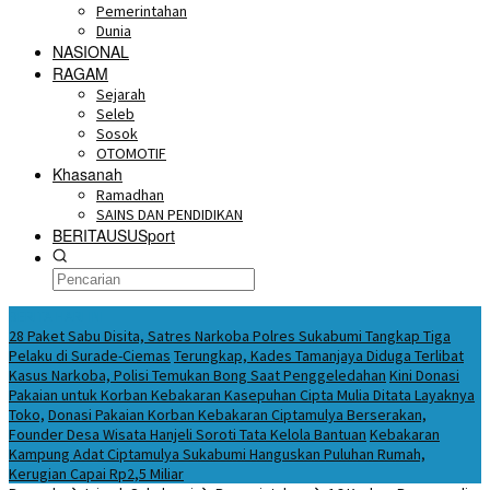
Pemerintahan
Dunia
NASIONAL
RAGAM
Sejarah
Seleb
Sosok
OTOMOTIF
Khasanah
Ramadhan
SAINS DAN PENDIDIKAN
BERITAUSUSport
BERITA HARI INI
28 Paket Sabu Disita, Satres Narkoba Polres Sukabumi Tangkap Tiga
Pelaku di Surade-Ciemas
Terungkap, Kades Tamanjaya Diduga Terlibat
Kasus Narkoba, Polisi Temukan Bong Saat Penggeledahan
Kini Donasi
Pakaian untuk Korban Kebakaran Kasepuhan Cipta Mulia Ditata Layaknya
Toko,
Donasi Pakaian Korban Kebakaran Ciptamulya Berserakan,
Founder Desa Wisata Hanjeli Soroti Tata Kelola Bantuan
Kebakaran
Kampung Adat Ciptamulya Sukabumi Hanguskan Puluhan Rumah,
Kerugian Capai Rp2,5 Miliar