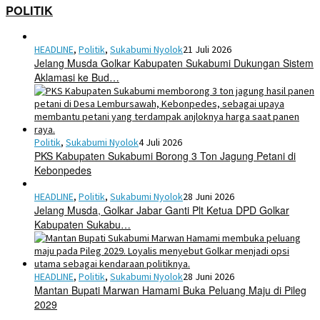
POLITIK
HEADLINE
,
Politik
,
Sukabumi Nyolok
21 Juli 2026
Jelang Musda Golkar Kabupaten Sukabumi Dukungan Sistem
Aklamasi ke Bud…
Politik
,
Sukabumi Nyolok
4 Juli 2026
PKS Kabupaten Sukabumi Borong 3 Ton Jagung Petani di
Kebonpedes
HEADLINE
,
Politik
,
Sukabumi Nyolok
28 Juni 2026
Jelang Musda, Golkar Jabar Ganti Plt Ketua DPD Golkar
Kabupaten Sukabu…
HEADLINE
,
Politik
,
Sukabumi Nyolok
28 Juni 2026
Mantan Bupati Marwan Hamami Buka Peluang Maju di Pileg
2029