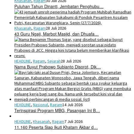
Khasanah
,
Ragam
30 Juli 2026
Puluhan Tahun Dinanti, Jembatan Penghubu…
Khasanah
,
Ragam
28 Juli 2026
43 Guru Ngaji, Marbot Masjid, dan Dhuafa…
HEADLINE
,
Ragam
,
Sejarah
28 Juli 2026
Nama Buyut Prabowo Subianto Disorot, Dik…
HEADLINE
,
Nasional
,
Ragam
14 Juli 2026
Terinspirasi Program MBG, Pasangan Ini B…
HEADLINE
,
Khasanah
,
Ragam
7 Juli 2026
11.160 Peserta Siap Ikuti Khatam Akbar d…