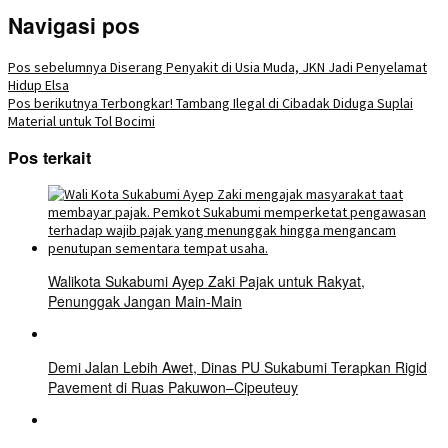
Navigasi pos
Pos sebelumnya
Diserang Penyakit di Usia Muda, JKN Jadi Penyelamat
Hidup Elsa
Pos berikutnya
Terbongkar! Tambang Ilegal di Cibadak Diduga Suplai
Material untuk Tol Bocimi
Pos terkait
Walikota Sukabumi Ayep Zaki Pajak untuk Rakyat,
Penunggak Jangan Main-Main
Demi Jalan Lebih Awet, Dinas PU Sukabumi Terapkan Rigid
Pavement di Ruas Pakuwon–Cipeuteuy