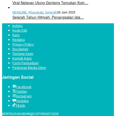
Viral Nelayan Ujung Genteng Temukan Koin…
HEADLINE
,
Khasanah
,
Sejarah
26 Juni 2025
Sejarah Tahun Hijriyah: Penanggalan Isla…
Indeks
Kode Etik
Karir
Redaksi
Privacy Policy
Disclaimer
Tentang Kami
Kontak Kami
Form Pengaduan
Pedoman Media Siber
Jaringan Social
Facebook
Twitter
Instagram
Youtube
Tiktok
BERITAUSUKABUMI@COPYRIGHT2026