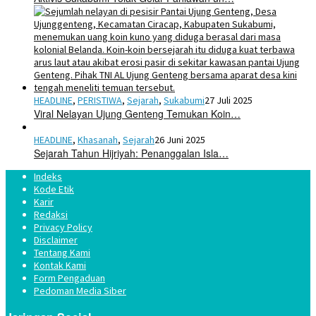
HEADLINE
,
PERISTIWA
,
Sejarah
,
Sukabumi
27 Juli 2025
Viral Nelayan Ujung Genteng Temukan Koin…
HEADLINE
,
Khasanah
,
Sejarah
26 Juni 2025
Sejarah Tahun Hijriyah: Penanggalan Isla…
Indeks
Kode Etik
Karir
Redaksi
Privacy Policy
Disclaimer
Tentang Kami
Kontak Kami
Form Pengaduan
Pedoman Media Siber