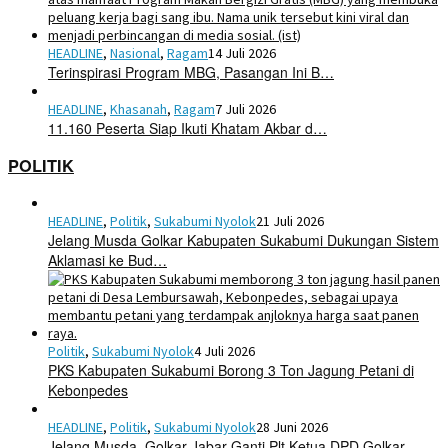
HEADLINE
,
Nasional
,
Ragam
14 Juli 2026
Terinspirasi Program MBG, Pasangan Ini B…
HEADLINE
,
Khasanah
,
Ragam
7 Juli 2026
11.160 Peserta Siap Ikuti Khatam Akbar d…
POLITIK
HEADLINE
,
Politik
,
Sukabumi Nyolok
21 Juli 2026
Jelang Musda Golkar Kabupaten Sukabumi Dukungan Sistem
Aklamasi ke Bud…
Politik
,
Sukabumi Nyolok
4 Juli 2026
PKS Kabupaten Sukabumi Borong 3 Ton Jagung Petani di
Kebonpedes
HEADLINE
,
Politik
,
Sukabumi Nyolok
28 Juni 2026
Jelang Musda, Golkar Jabar Ganti Plt Ketua DPD Golkar