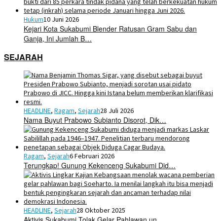
Hukum
10 Juni 2026
Kejari Kota Sukabumi Blender Ratusan Gram Sabu dan
Ganja, Ini Jumlah B…
SEJARAH
HEADLINE
,
Ragam
,
Sejarah
28 Juli 2026
Nama Buyut Prabowo Subianto Disorot, Dik…
Ragam
,
Sejarah
6 Februari 2026
Terungkap! Gunung Kekenceng Sukabumi Did…
HEADLINE
,
Sejarah
28 Oktober 2025
Aktivis Sukabumi Tolak Gelar Pahlawan un…