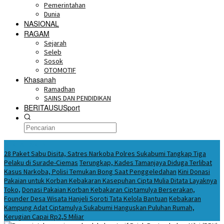
Pemerintahan
Dunia
NASIONAL
RAGAM
Sejarah
Seleb
Sosok
OTOMOTIF
Khasanah
Ramadhan
SAINS DAN PENDIDIKAN
BERITAUSUSport
BERITA HARI INI
28 Paket Sabu Disita, Satres Narkoba Polres Sukabumi Tangkap Tiga
Pelaku di Surade-Ciemas
Terungkap, Kades Tamanjaya Diduga Terlibat
Kasus Narkoba, Polisi Temukan Bong Saat Penggeledahan
Kini Donasi
Pakaian untuk Korban Kebakaran Kasepuhan Cipta Mulia Ditata Layaknya
Toko,
Donasi Pakaian Korban Kebakaran Ciptamulya Berserakan,
Founder Desa Wisata Hanjeli Soroti Tata Kelola Bantuan
Kebakaran
Kampung Adat Ciptamulya Sukabumi Hanguskan Puluhan Rumah,
Kerugian Capai Rp2,5 Miliar