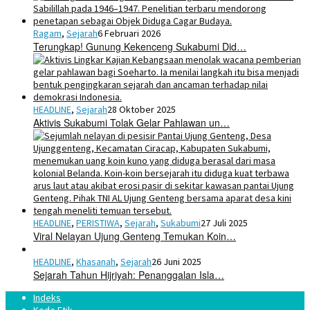
Ragam
,
Sejarah
6 Februari 2026
Terungkap! Gunung Kekenceng Sukabumi Did…
HEADLINE
,
Sejarah
28 Oktober 2025
Aktivis Sukabumi Tolak Gelar Pahlawan un…
HEADLINE
,
PERISTIWA
,
Sejarah
,
Sukabumi
27 Juli 2025
Viral Nelayan Ujung Genteng Temukan Koin…
HEADLINE
,
Khasanah
,
Sejarah
26 Juni 2025
Sejarah Tahun Hijriyah: Penanggalan Isla…
Indeks