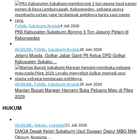
Politik
,
Sukabumi Nyolok
4 Juli 2026
PKS Kabupaten Sukabumi Borong 3 Ton Jagung Petani di
Kebonpedes
HEADLINE
,
Politik
,
Sukabumi Nyolok
28 Juni 2026
Jelang Musda, Golkar Jabar Ganti Plt Ketua DPD Golkar
Kabupaten Sukabu…
HEADLINE
,
Politik
,
Sukabumi Nyolok
28 Juni 2026
Mantan Bupati Marwan Hamami Buka Peluang Maju di Pileg
2029
HUKUM
HEADLINE
,
Hukum
,
Legislatif
11 Juli 2026
DIAGA Desak Kejari Sukabumi Usut Dugaan Dapur MBG Milik
Oknum Anggota …