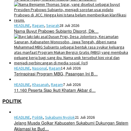
HEADLINE
,
Ragam
,
Sejarah
28 Juli 2026
Nama Buyut Prabowo Subianto Disorot, Dik…
HEADLINE
,
Nasional
,
Ragam
14 Juli 2026
Terinspirasi Program MBG, Pasangan Ini B…
HEADLINE
,
Khasanah
,
Ragam
7 Juli 2026
11.160 Peserta Siap Ikuti Khatam Akbar d…
POLITIK
HEADLINE
,
Politik
,
Sukabumi Nyolok
21 Juli 2026
Jelang Musda Golkar Kabupaten Sukabumi Dukungan Sistem
Aklamasi ke Bud…