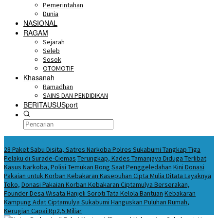
Pemerintahan
Dunia
NASIONAL
RAGAM
Sejarah
Seleb
Sosok
OTOMOTIF
Khasanah
Ramadhan
SAINS DAN PENDIDIKAN
BERITAUSUSport
BERITA HARI INI
28 Paket Sabu Disita, Satres Narkoba Polres Sukabumi Tangkap Tiga
Pelaku di Surade-Ciemas
Terungkap, Kades Tamanjaya Diduga Terlibat
Kasus Narkoba, Polisi Temukan Bong Saat Penggeledahan
Kini Donasi
Pakaian untuk Korban Kebakaran Kasepuhan Cipta Mulia Ditata Layaknya
Toko,
Donasi Pakaian Korban Kebakaran Ciptamulya Berserakan,
Founder Desa Wisata Hanjeli Soroti Tata Kelola Bantuan
Kebakaran
Kampung Adat Ciptamulya Sukabumi Hanguskan Puluhan Rumah,
Kerugian Capai Rp2,5 Miliar