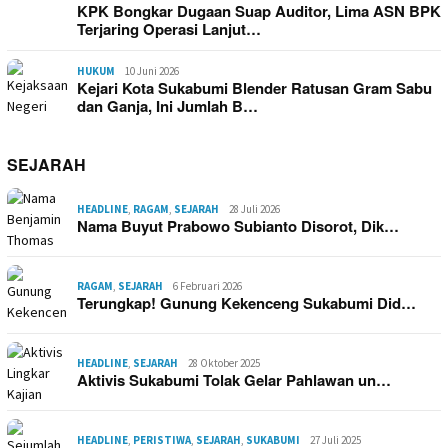
KPK Bongkar Dugaan Suap Auditor, Lima ASN BPK
Terjaring Operasi Lanjut…
HUKUM
10 Juni 2026
Kejari Kota Sukabumi Blender Ratusan Gram Sabu
dan Ganja, Ini Jumlah B…
SEJARAH
HEADLINE
,
RAGAM
,
SEJARAH
28 Juli 2026
Nama Buyut Prabowo Subianto Disorot, Dik…
RAGAM
,
SEJARAH
6 Februari 2026
Terungkap! Gunung Kekenceng Sukabumi Did…
HEADLINE
,
SEJARAH
28 Oktober 2025
Aktivis Sukabumi Tolak Gelar Pahlawan un…
HEADLINE
,
PERISTIWA
,
SEJARAH
,
SUKABUMI
27 Juli 2025