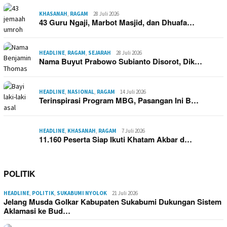
KHASANAH
,
RAGAM
28 Juli 2026
43 Guru Ngaji, Marbot Masjid, dan Dhuafa…
HEADLINE
,
RAGAM
,
SEJARAH
28 Juli 2026
Nama Buyut Prabowo Subianto Disorot, Dik…
HEADLINE
,
NASIONAL
,
RAGAM
14 Juli 2026
Terinspirasi Program MBG, Pasangan Ini B…
HEADLINE
,
KHASANAH
,
RAGAM
7 Juli 2026
11.160 Peserta Siap Ikuti Khatam Akbar d…
POLITIK
HEADLINE
,
POLITIK
,
SUKABUMI NYOLOK
21 Juli 2026
Jelang Musda Golkar Kabupaten Sukabumi Dukungan Sistem
Aklamasi ke Bud…