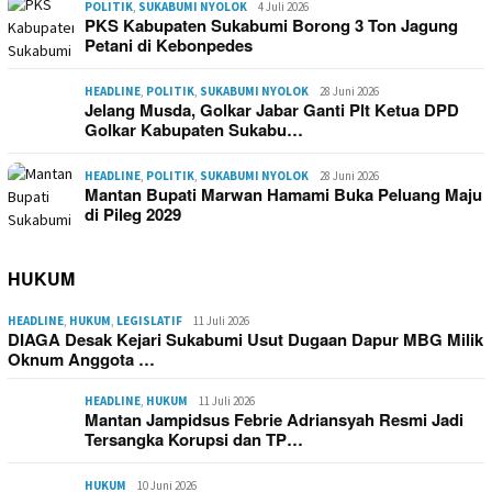
POLITIK
,
SUKABUMI NYOLOK
4 Juli 2026
PKS Kabupaten Sukabumi Borong 3 Ton Jagung
Petani di Kebonpedes
HEADLINE
,
POLITIK
,
SUKABUMI NYOLOK
28 Juni 2026
Jelang Musda, Golkar Jabar Ganti Plt Ketua DPD
Golkar Kabupaten Sukabu…
HEADLINE
,
POLITIK
,
SUKABUMI NYOLOK
28 Juni 2026
Mantan Bupati Marwan Hamami Buka Peluang Maju
di Pileg 2029
HUKUM
HEADLINE
,
HUKUM
,
LEGISLATIF
11 Juli 2026
DIAGA Desak Kejari Sukabumi Usut Dugaan Dapur MBG Milik
Oknum Anggota …
HEADLINE
,
HUKUM
11 Juli 2026
Mantan Jampidsus Febrie Adriansyah Resmi Jadi
Tersangka Korupsi dan TP…
HUKUM
10 Juni 2026