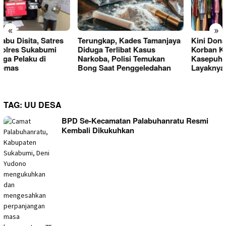
«
»
Terungkap, Kades Tamanjaya
Kini Donasi Pakaian untuk
Diduga Terlibat Kasus
Korban Kebakaran
Narkoba, Polisi Temukan
Kasepuhan Cipta Mulia Ditata
Bong Saat Penggeledahan
Layaknya Toko,
TAG:
UU DESA
BPD Se-Kecamatan Palabuhanratu Resmi
Kembali Dikukuhkan