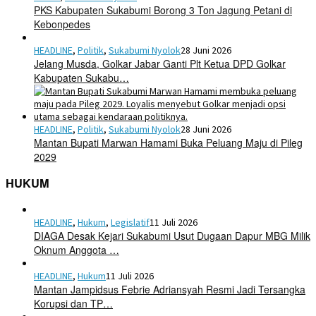
PKS Kabupaten Sukabumi Borong 3 Ton Jagung Petani di
Kebonpedes
HEADLINE
,
Politik
,
Sukabumi Nyolok
28 Juni 2026
Jelang Musda, Golkar Jabar Ganti Plt Ketua DPD Golkar
Kabupaten Sukabu…
HEADLINE
,
Politik
,
Sukabumi Nyolok
28 Juni 2026
Mantan Bupati Marwan Hamami Buka Peluang Maju di Pileg
2029
HUKUM
HEADLINE
,
Hukum
,
Legislatif
11 Juli 2026
DIAGA Desak Kejari Sukabumi Usut Dugaan Dapur MBG Milik
Oknum Anggota …
HEADLINE
,
Hukum
11 Juli 2026
Mantan Jampidsus Febrie Adriansyah Resmi Jadi Tersangka
Korupsi dan TP…