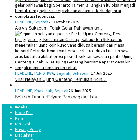
HEADLINE
,
Sejarah
28 Oktober 2025
Aktivis Sukabumi Tolak Gelar Pahlawan un…
HEADLINE
,
PERISTIWA
,
Sejarah
,
Sukabumi
27 Juli 2025
Viral Nelayan Ujung Genteng Temukan Koin…
HEADLINE
,
Khasanah
,
Sejarah
26 Juni 2025
Sejarah Tahun Hijriyah: Penanggalan Isla…
Indeks
Kode Etik
Karir
Redaksi
Privacy Policy
Disclaimer