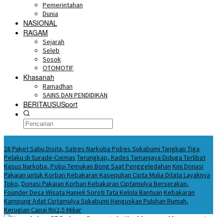
Pemerintahan
Dunia
NASIONAL
RAGAM
Sejarah
Seleb
Sosok
OTOMOTIF
Khasanah
Ramadhan
SAINS DAN PENDIDIKAN
BERITAUSUSport
BERITA HARI INI
28 Paket Sabu Disita, Satres Narkoba Polres Sukabumi Tangkap Tiga
Pelaku di Surade-Ciemas
Terungkap, Kades Tamanjaya Diduga Terlibat
Kasus Narkoba, Polisi Temukan Bong Saat Penggeledahan
Kini Donasi
Pakaian untuk Korban Kebakaran Kasepuhan Cipta Mulia Ditata Layaknya
Toko,
Donasi Pakaian Korban Kebakaran Ciptamulya Berserakan,
Founder Desa Wisata Hanjeli Soroti Tata Kelola Bantuan
Kebakaran
Kampung Adat Ciptamulya Sukabumi Hanguskan Puluhan Rumah,
Kerugian Capai Rp2,5 Miliar