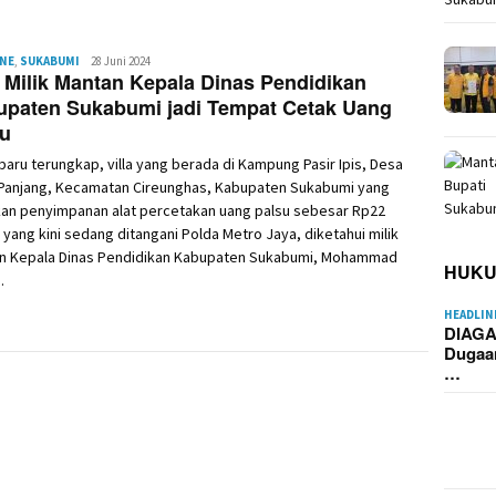
INE
,
SUKABUMI
Irwan
28 Juni 2024
a Milik Mantan Kepala Dinas Pendidikan
Kurniawan
upaten Sukabumi jadi Tempat Cetak Uang
su
baru terungkap, villa yang berada di Kampung Pasir Ipis, Desa
 Panjang, Kecamatan Cireunghas, Kabupaten Sukabumi yang
kan penyimpanan alat percetakan uang palsu sebesar Rp22
r yang kini sedang ditangani Polda Metro Jaya, diketahui milik
n Kepala Dinas Pendidikan Kabupaten Sukabumi, Mohammad
HUK
.
HEADLIN
DIAGA
Dugaa
…