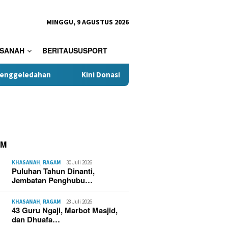
MINGGU, 9 AGUSTUS 2026
SANAH
BERITAUSUSPORT
han
Kini Donasi Pakaian untuk Korban Kebakaran Kasepuh
AM
KHASANAH
,
RAGAM
30 Juli 2026
Puluhan Tahun Dinanti,
Jembatan Penghubu…
KHASANAH
,
RAGAM
28 Juli 2026
43 Guru Ngaji, Marbot Masjid,
dan Dhuafa…