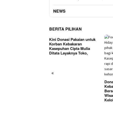
NEWS
BERITA PILIHAN
rungkap, Kades
Kini Donasi Pakaian untuk
anjaya Diduga Terlibat
Korban Kebakaran
us Narkoba, Polisi
Kasepuhan Cipta Mulia
mukan Bong Saat
Ditata Layaknya Toko,
nggeledahan
«
Dona
Keba
Bers
Wisat
Kelo