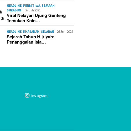
HEADLINE
,
PERISTIWA
,
SEJARAH
,
SUKABUMI
27 Juli 2025
Viral Nelayan Ujung Genteng
Temukan Koin…
HEADLINE
,
KHASANAH
,
SEJARAH
26 Juni 2025
Sejarah Tahun Hijriyah:
Penanggalan Isla…
Instagram