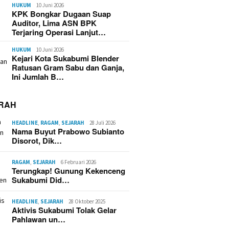
HUKUM
10 Juni 2026
KPK Bongkar Dugaan Suap
Auditor, Lima ASN BPK
Terjaring Operasi Lanjut…
HUKUM
10 Juni 2026
Kejari Kota Sukabumi Blender
Ratusan Gram Sabu dan Ganja,
Ini Jumlah B…
RAH
HEADLINE
,
RAGAM
,
SEJARAH
28 Juli 2026
Nama Buyut Prabowo Subianto
Disorot, Dik…
RAGAM
,
SEJARAH
6 Februari 2026
Terungkap! Gunung Kekenceng
Sukabumi Did…
HEADLINE
,
SEJARAH
28 Oktober 2025
Aktivis Sukabumi Tolak Gelar
Pahlawan un…