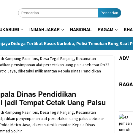
Pencarian
SUKABUMI
INIMAH JABAR
NASIONAL
RAGAM
KHA
 Terlibat Kasus Narkoba, Polisi Temukan Bong Saat Penggeleda
ADV
RAG
epala Dinas Pendidikan
 jadi Tempat Cetak Uang Palsu
a di Kampung Pasir Ipis, Desa Tegal Panjang, Kecamatan
ijadikan penyimpanan alat percetakan uang palsu sebesar
 Polda Metro Jaya, diketahui milik mantan Kepala Dinas
mad Solihin.