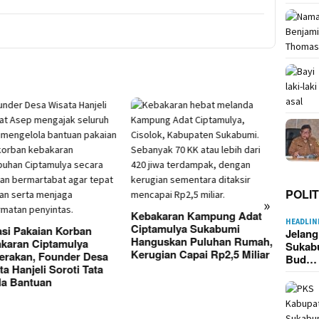
Korsle
Picu K
Kasep
Sukab
Imah 
POLIT
»
Kebakaran Kampung Adat
HEADLIN
Ciptamulya Sukabumi
si Pakaian Korban
Jelan
Hanguskan Puluhan Rumah,
karan Ciptamulya
Sukab
Kerugian Capai Rp2,5 Miliar
erakan, Founder Desa
Bud…
a Hanjeli Soroti Tata
la Bantuan