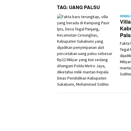
TAG:
UANG PALSU
HEADL
Vill
Kab
Pal
Fakta 
Tegal
dijadi
Miliya
manta
Solihin