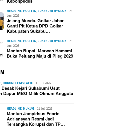
Kebonpedes
HEADLINE
,
POLITIK
,
SUKABUMI NYOLOK
28
Juni 2026
Jelang Musda, Golkar Jabar
Ganti Plt Ketua DPD Golkar
Kabupaten Sukabu…
HEADLINE
,
POLITIK
,
SUKABUMI NYOLOK
28
Juni 2026
Mantan Bupati Marwan Hamami
Buka Peluang Maju di Pileg 2029
UM
E
,
HUKUM
,
LEGISLATIF
11 Juli 2026
 Desak Kejari Sukabumi Usut
n Dapur MBG Milik Oknum Anggota
HEADLINE
,
HUKUM
11 Juli 2026
Mantan Jampidsus Febrie
Adriansyah Resmi Jadi
Tersangka Korupsi dan TP…