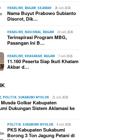
HEADLINE
,
RAGAM
,
SEJARAH
28 Juli 2026
Nama Buyut Prabowo Subianto
Disorot, Dik…
HEADLINE
,
NASIONAL
,
RAGAM
14 Juli 2026
Terinspirasi Program MBG,
Pasangan Ini B…
ting Listrik Diduga
Dump T
ebakaran Hebat di
Tabrak 
HEADLINE
,
KHASANAH
,
RAGAM
7 Juli 2026
uhan Cipta Mulya
Motor d
11.160 Peserta Siap Ikuti Khatam
umi, 70 Rumah dan
Selatan
Akbar d…
Gede Ludes
IK
E
,
POLITIK
,
SUKABUMI NYOLOK
21 Juli 2026
Kebakaran Kampung Adat
g Musda Golkar Kabupaten
Cipta Mulya Cisolok
umi Dukungan Sistem Aklamasi ke
Sukabumi, 70 Rumah
Hangus dan 420 Warga
Terdampak
POLITIK
,
SUKABUMI NYOLOK
4 Juli 2026
PKS Kabupaten Sukabumi
Borong 3 Ton Jagung Petani di