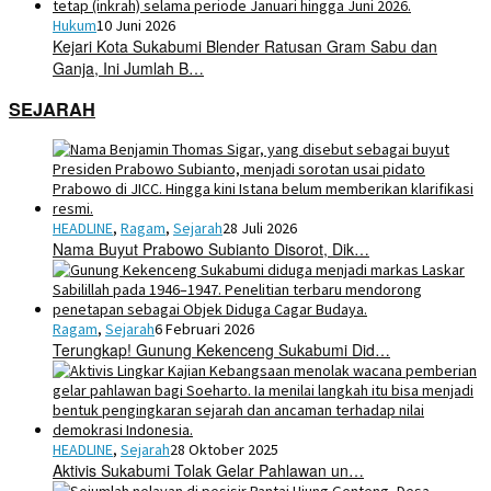
Hukum
10 Juni 2026
Kejari Kota Sukabumi Blender Ratusan Gram Sabu dan
Ganja, Ini Jumlah B…
SEJARAH
HEADLINE
,
Ragam
,
Sejarah
28 Juli 2026
Nama Buyut Prabowo Subianto Disorot, Dik…
Ragam
,
Sejarah
6 Februari 2026
Terungkap! Gunung Kekenceng Sukabumi Did…
HEADLINE
,
Sejarah
28 Oktober 2025
Aktivis Sukabumi Tolak Gelar Pahlawan un…