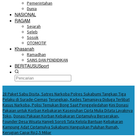
Pemerintahan
Dunia
NASIONAL
RAGAM
Sejarah
Seleb
Sosok
OTOMOTIF
Khasanah
Ramadhan
SAINS DAN PENDIDIKAN
BERITAUSUSport
BERITA HARI INI
28 Paket Sabu Disita, Satres Narkoba Polres Sukabumi Tangkap Tiga
Pelaku di Surade-Ciemas
Terungkap, Kades Tamanjaya Diduga Terlibat
Kasus Narkoba, Polisi Temukan Bong Saat Penggeledahan
Kini Donasi
Pakaian untuk Korban Kebakaran Kasepuhan Cipta Mulia Ditata Layaknya
Toko,
Donasi Pakaian Korban Kebakaran Ciptamulya Berserakan,
Founder Desa Wisata Hanjeli Soroti Tata Kelola Bantuan
Kebakaran
Kampung Adat Ciptamulya Sukabumi Hanguskan Puluhan Rumah,
Kerugian Capai Rp2,5 Miliar