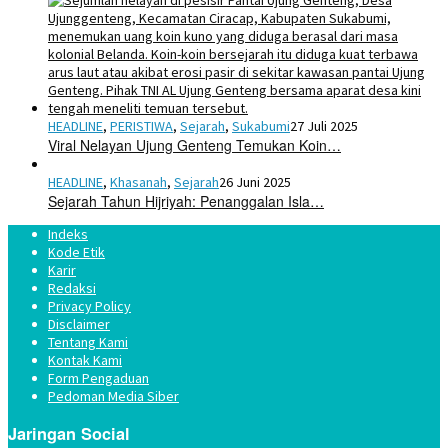
HEADLINE
,
PERISTIWA
,
Sejarah
,
Sukabumi
27 Juli 2025
Viral Nelayan Ujung Genteng Temukan Koin…
HEADLINE
,
Khasanah
,
Sejarah
26 Juni 2025
Sejarah Tahun Hijriyah: Penanggalan Isla…
Indeks
Kode Etik
Karir
Redaksi
Privacy Policy
Disclaimer
Tentang Kami
Kontak Kami
Form Pengaduan
Pedoman Media Siber
Jaringan Social