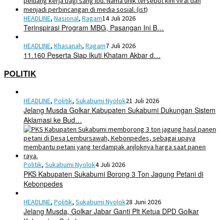
HEADLINE
,
Nasional
,
Ragam
14 Juli 2026
Terinspirasi Program MBG, Pasangan Ini B…
HEADLINE
,
Khasanah
,
Ragam
7 Juli 2026
11.160 Peserta Siap Ikuti Khatam Akbar d…
POLITIK
HEADLINE
,
Politik
,
Sukabumi Nyolok
21 Juli 2026
Jelang Musda Golkar Kabupaten Sukabumi Dukungan Sistem
Aklamasi ke Bud…
Politik
,
Sukabumi Nyolok
4 Juli 2026
PKS Kabupaten Sukabumi Borong 3 Ton Jagung Petani di
Kebonpedes
HEADLINE
,
Politik
,
Sukabumi Nyolok
28 Juni 2026
Jelang Musda, Golkar Jabar Ganti Plt Ketua DPD Golkar