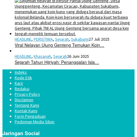
HEADLINE
,
PERISTIWA
,
Sejarah
,
Sukabumi
27 Juli 2025
Viral Nelayan Ujung Genteng Temukan Koin…
HEADLINE
,
Khasanah
,
Sejarah
26 Juni 2025
Sejarah Tahun Hijriyah: Penanggalan Isla…
Indeks
Kode Etik
Karir
Redaksi
Privacy Policy
Disclaimer
Tentang Kami
Kontak Kami
Form Pengaduan
Pedoman Media Siber
Jaringan Social