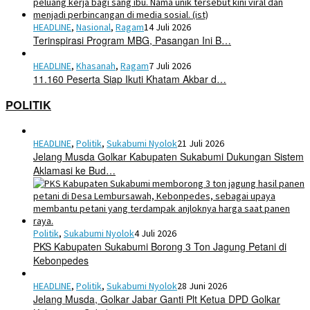
HEADLINE
,
Nasional
,
Ragam
14 Juli 2026
Terinspirasi Program MBG, Pasangan Ini B…
HEADLINE
,
Khasanah
,
Ragam
7 Juli 2026
11.160 Peserta Siap Ikuti Khatam Akbar d…
POLITIK
HEADLINE
,
Politik
,
Sukabumi Nyolok
21 Juli 2026
Jelang Musda Golkar Kabupaten Sukabumi Dukungan Sistem
Aklamasi ke Bud…
Politik
,
Sukabumi Nyolok
4 Juli 2026
PKS Kabupaten Sukabumi Borong 3 Ton Jagung Petani di
Kebonpedes
HEADLINE
,
Politik
,
Sukabumi Nyolok
28 Juni 2026
Jelang Musda, Golkar Jabar Ganti Plt Ketua DPD Golkar