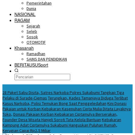
Pemerintahan
Dunia
NASIONAL
RAGAM
Sejarah
Seleb
Sosok
OTOMOTIF
Khasanah
Ramadhan
SAINS DAN PENDIDIKAN
BERITAUSUSport
BERITA HARI INI
28 Paket Sabu Disita, Satres Narkoba Polres Sukabumi Tangkap Tiga
Pelaku di Surade-Ciemas
Terungkap, Kades Tamanjaya Diduga Terlibat
Kasus Narkoba, Polisi Temukan Bong Saat Penggeledahan
Kini Donasi
Pakaian untuk Korban Kebakaran Kasepuhan Cipta Mulia Ditata Layaknya
Toko,
Donasi Pakaian Korban Kebakaran Ciptamulya Berserakan,
Founder Desa Wisata Hanjeli Soroti Tata Kelola Bantuan
Kebakaran
Kampung Adat Ciptamulya Sukabumi Hanguskan Puluhan Rumah,
Kerugian Capai Rp2,5 Miliar