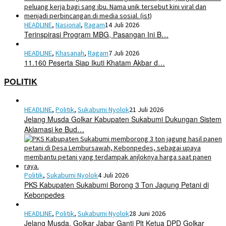
HEADLINE
,
Nasional
,
Ragam
14 Juli 2026
Terinspirasi Program MBG, Pasangan Ini B…
HEADLINE
,
Khasanah
,
Ragam
7 Juli 2026
11.160 Peserta Siap Ikuti Khatam Akbar d…
POLITIK
HEADLINE
,
Politik
,
Sukabumi Nyolok
21 Juli 2026
Jelang Musda Golkar Kabupaten Sukabumi Dukungan Sistem
Aklamasi ke Bud…
Politik
,
Sukabumi Nyolok
4 Juli 2026
PKS Kabupaten Sukabumi Borong 3 Ton Jagung Petani di
Kebonpedes
HEADLINE
,
Politik
,
Sukabumi Nyolok
28 Juni 2026
Jelang Musda, Golkar Jabar Ganti Plt Ketua DPD Golkar