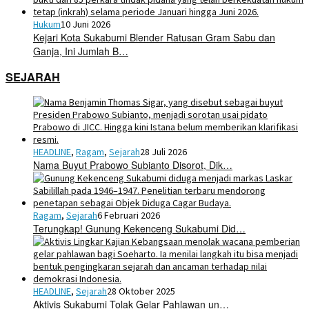
Hukum
10 Juni 2026
Kejari Kota Sukabumi Blender Ratusan Gram Sabu dan
Ganja, Ini Jumlah B…
SEJARAH
HEADLINE
,
Ragam
,
Sejarah
28 Juli 2026
Nama Buyut Prabowo Subianto Disorot, Dik…
Ragam
,
Sejarah
6 Februari 2026
Terungkap! Gunung Kekenceng Sukabumi Did…
HEADLINE
,
Sejarah
28 Oktober 2025
Aktivis Sukabumi Tolak Gelar Pahlawan un…