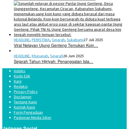
HEADLINE
,
PERISTIWA
,
Sejarah
,
Sukabumi
27 Juli 2025
Viral Nelayan Ujung Genteng Temukan Koin…
HEADLINE
,
Khasanah
,
Sejarah
26 Juni 2025
Sejarah Tahun Hijriyah: Penanggalan Isla…
Indeks
Kode Etik
Karir
Redaksi
Privacy Policy
Disclaimer
Tentang Kami
Kontak Kami
Form Pengaduan
Pedoman Media Siber
Jaringan Social