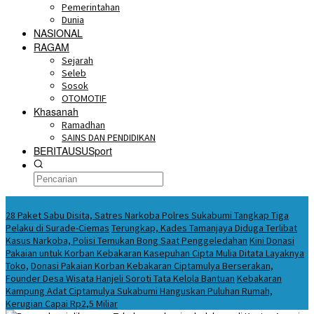
Pemerintahan
Dunia
NASIONAL
RAGAM
Sejarah
Seleb
Sosok
OTOMOTIF
Khasanah
Ramadhan
SAINS DAN PENDIDIKAN
BERITAUSUSport
BERITA HARI INI
28 Paket Sabu Disita, Satres Narkoba Polres Sukabumi Tangkap Tiga
Pelaku di Surade-Ciemas
Terungkap, Kades Tamanjaya Diduga Terlibat
Kasus Narkoba, Polisi Temukan Bong Saat Penggeledahan
Kini Donasi
Pakaian untuk Korban Kebakaran Kasepuhan Cipta Mulia Ditata Layaknya
Toko,
Donasi Pakaian Korban Kebakaran Ciptamulya Berserakan,
Founder Desa Wisata Hanjeli Soroti Tata Kelola Bantuan
Kebakaran
Kampung Adat Ciptamulya Sukabumi Hanguskan Puluhan Rumah,
Kerugian Capai Rp2,5 Miliar