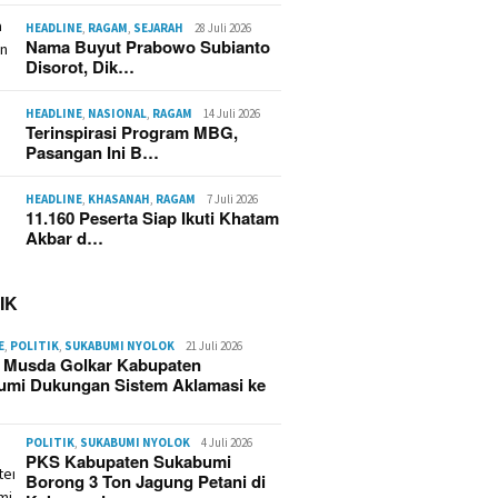
HEADLINE
,
RAGAM
,
SEJARAH
28 Juli 2026
Nama Buyut Prabowo Subianto
Disorot, Dik…
HEADLINE
,
NASIONAL
,
RAGAM
14 Juli 2026
Terinspirasi Program MBG,
ting Listrik Diduga
Kebakaran Kampung Adat
Dump T
Pasangan Ini B…
ebakaran Hebat di
Cipta Mulya Cisolok
Tabrak 
uhan Cipta Mulya
Sukabumi, 70 Rumah
Motor d
umi, 70 Rumah dan
Hangus dan 420 Warga
Selatan
HEADLINE
,
KHASANAH
,
RAGAM
7 Juli 2026
Gede Ludes
Terdampak
11.160 Peserta Siap Ikuti Khatam
Akbar d…
IK
E
,
POLITIK
,
SUKABUMI NYOLOK
21 Juli 2026
g Musda Golkar Kabupaten
umi Dukungan Sistem Aklamasi ke
POLITIK
,
SUKABUMI NYOLOK
4 Juli 2026
PKS Kabupaten Sukabumi
Borong 3 Ton Jagung Petani di