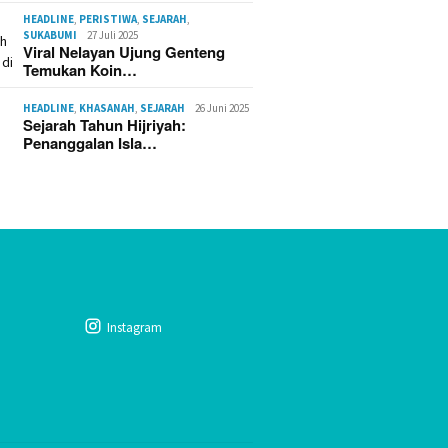
HEADLINE
,
PERISTIWA
,
SEJARAH
,
SUKABUMI
27 Juli 2025
Viral Nelayan Ujung Genteng
Temukan Koin…
HEADLINE
,
KHASANAH
,
SEJARAH
26 Juni 2025
Sejarah Tahun Hijriyah:
Penanggalan Isla…
Instagram