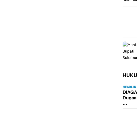
HUK
HEADLIN
DIAGA
Dugaa
…