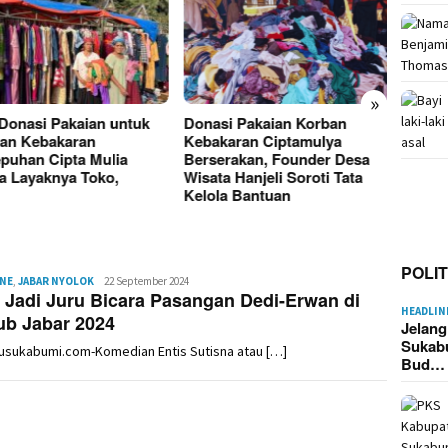
»
si Pakaian Korban
Kebakaran Kampung Adat
Korsle
karan Ciptamulya
Ciptamulya Sukabumi
Picu K
erakan, Founder Desa
Hanguskan Puluhan Rumah,
Kasep
a Hanjeli Soroti Tata
Kerugian Capai Rp2,5 Miliar
Sukab
la Bantuan
Imah 
POLIT
INE
,
JABAR NYOLOK
Redaksi
22 September 2024
 Jadi Juru Bicara Pasangan Dedi-Erwan di
HEADLIN
ub Jabar 2024
Jelan
Sukab
ausukabumi.com-Komedian Entis Sutisna atau […]
Bud…