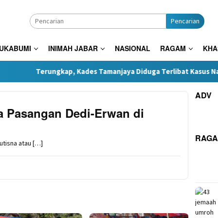
Pencarian
SUKABUMI
INIMAH JABAR
NASIONAL
RAGAM
KHA
rungkap, Kades Tamanjaya Diduga Terlibat Kasus Narkoba, Poli
ADV
ra Pasangan Dedi-Erwan di
RAG
tisna atau […]