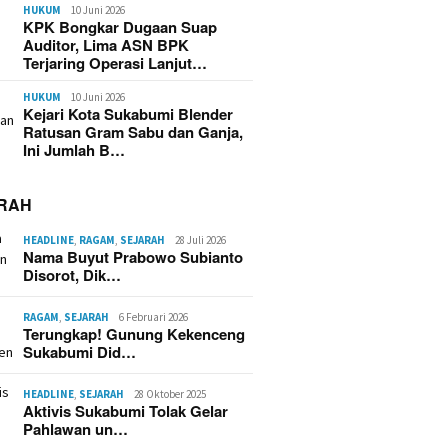
HUKUM
10 Juni 2026
KPK Bongkar Dugaan Suap
Auditor, Lima ASN BPK
Terjaring Operasi Lanjut…
HUKUM
10 Juni 2026
Kejari Kota Sukabumi Blender
Ratusan Gram Sabu dan Ganja,
Ini Jumlah B…
RAH
HEADLINE
,
RAGAM
,
SEJARAH
28 Juli 2026
Nama Buyut Prabowo Subianto
Disorot, Dik…
RAGAM
,
SEJARAH
6 Februari 2026
Terungkap! Gunung Kekenceng
Sukabumi Did…
HEADLINE
,
SEJARAH
28 Oktober 2025
Aktivis Sukabumi Tolak Gelar
Pahlawan un…