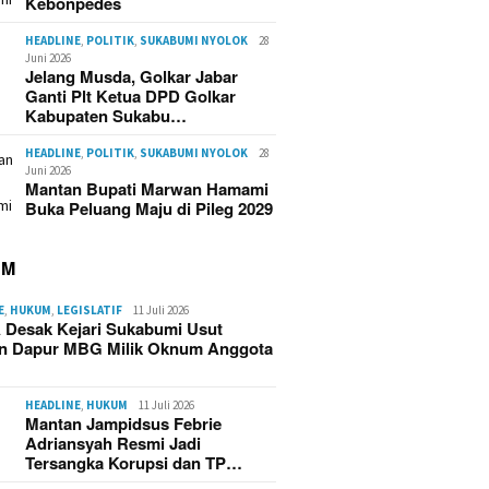
Kebonpedes
HEADLINE
,
POLITIK
,
SUKABUMI NYOLOK
28
Juni 2026
Jelang Musda, Golkar Jabar
Ganti Plt Ketua DPD Golkar
Kabupaten Sukabu…
HEADLINE
,
POLITIK
,
SUKABUMI NYOLOK
28
Juni 2026
Mantan Bupati Marwan Hamami
Buka Peluang Maju di Pileg 2029
UM
E
,
HUKUM
,
LEGISLATIF
11 Juli 2026
 Desak Kejari Sukabumi Usut
n Dapur MBG Milik Oknum Anggota
HEADLINE
,
HUKUM
11 Juli 2026
Mantan Jampidsus Febrie
Adriansyah Resmi Jadi
Tersangka Korupsi dan TP…