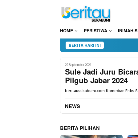
Loncat
ke
konten
HOME
PERISTIWA
INIMAH 
BERITA HARI INI
Te
22 September 2024
Sule Jadi Juru Bica
Pilgub Jabar 2024
beritausukabumi.com-Komedian Entis Su
NEWS
BERITA PILIHAN