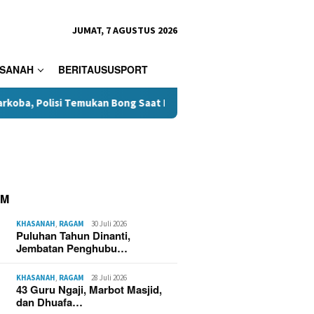
JUMAT, 7 AGUSTUS 2026
SANAH
BERITAUSUSPORT
si Temukan Bong Saat Penggeledahan
Kini Donasi Pakaia
AM
KHASANAH
,
RAGAM
30 Juli 2026
Puluhan Tahun Dinanti,
Jembatan Penghubu…
KHASANAH
,
RAGAM
28 Juli 2026
43 Guru Ngaji, Marbot Masjid,
dan Dhuafa…