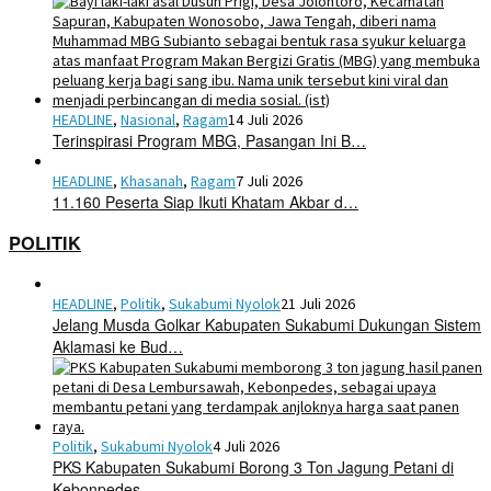
HEADLINE
,
Nasional
,
Ragam
14 Juli 2026
Terinspirasi Program MBG, Pasangan Ini B…
HEADLINE
,
Khasanah
,
Ragam
7 Juli 2026
11.160 Peserta Siap Ikuti Khatam Akbar d…
POLITIK
HEADLINE
,
Politik
,
Sukabumi Nyolok
21 Juli 2026
Jelang Musda Golkar Kabupaten Sukabumi Dukungan Sistem
Aklamasi ke Bud…
Politik
,
Sukabumi Nyolok
4 Juli 2026
PKS Kabupaten Sukabumi Borong 3 Ton Jagung Petani di
Kebonpedes