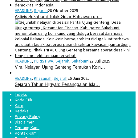
HEADLINE
,
Sejarah
28 Oktober 2025
Aktivis Sukabumi Tolak Gelar Pahlawan un…
HEADLINE
,
PERISTIWA
,
Sejarah
,
Sukabumi
27 Juli 2025
Viral Nelayan Ujung Genteng Temukan Koin…
HEADLINE
,
Khasanah
,
Sejarah
26 Juni 2025
Sejarah Tahun Hijriyah: Penanggalan Isla…
Indeks
Kode Etik
Karir
Redaksi
Privacy Policy
Disclaimer
Tentang Kami
Kontak Kami