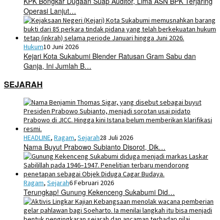
KPK Bongkar Dugaan Suap Auditor, Lima ASN BPK Terjaring
Operasi Lanjut…
Hukum
10 Juni 2026
Kejari Kota Sukabumi Blender Ratusan Gram Sabu dan
Ganja, Ini Jumlah B…
SEJARAH
HEADLINE
,
Ragam
,
Sejarah
28 Juli 2026
Nama Buyut Prabowo Subianto Disorot, Dik…
Ragam
,
Sejarah
6 Februari 2026
Terungkap! Gunung Kekenceng Sukabumi Did…