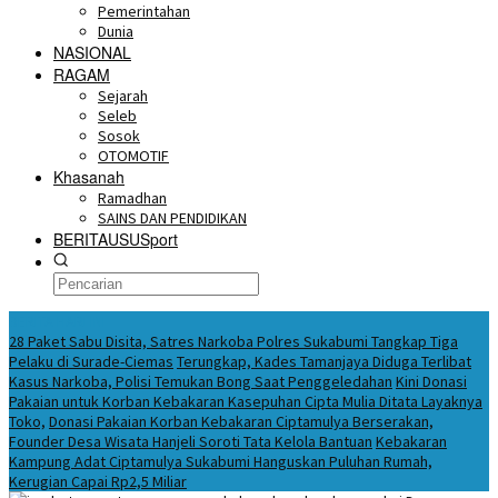
Pemerintahan
Dunia
NASIONAL
RAGAM
Sejarah
Seleb
Sosok
OTOMOTIF
Khasanah
Ramadhan
SAINS DAN PENDIDIKAN
BERITAUSUSport
BERITA HARI INI
28 Paket Sabu Disita, Satres Narkoba Polres Sukabumi Tangkap Tiga
Pelaku di Surade-Ciemas
Terungkap, Kades Tamanjaya Diduga Terlibat
Kasus Narkoba, Polisi Temukan Bong Saat Penggeledahan
Kini Donasi
Pakaian untuk Korban Kebakaran Kasepuhan Cipta Mulia Ditata Layaknya
Toko,
Donasi Pakaian Korban Kebakaran Ciptamulya Berserakan,
Founder Desa Wisata Hanjeli Soroti Tata Kelola Bantuan
Kebakaran
Kampung Adat Ciptamulya Sukabumi Hanguskan Puluhan Rumah,
Kerugian Capai Rp2,5 Miliar