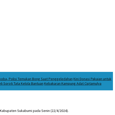
rkoba, Polisi Temukan Bong Saat Penggeledahan
Kini Donasi Pakaian untuk
i Soroti Tata Kelola Bantuan
Kebakaran Kampung Adat Ciptamulya
 Kabupaten Sukabumi pada Senin (22/4/2024).