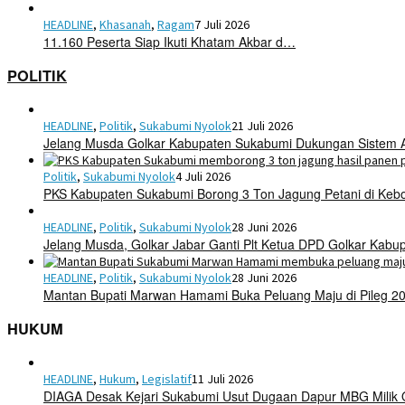
HEADLINE
,
Khasanah
,
Ragam
7 Juli 2026
11.160 Peserta Siap Ikuti Khatam Akbar d…
POLITIK
HEADLINE
,
Politik
,
Sukabumi Nyolok
21 Juli 2026
Jelang Musda Golkar Kabupaten Sukabumi Dukungan Sistem 
Politik
,
Sukabumi Nyolok
4 Juli 2026
PKS Kabupaten Sukabumi Borong 3 Ton Jagung Petani di Keb
HEADLINE
,
Politik
,
Sukabumi Nyolok
28 Juni 2026
Jelang Musda, Golkar Jabar Ganti Plt Ketua DPD Golkar Kab
HEADLINE
,
Politik
,
Sukabumi Nyolok
28 Juni 2026
Mantan Bupati Marwan Hamami Buka Peluang Maju di Pileg 2
HUKUM
HEADLINE
,
Hukum
,
Legislatif
11 Juli 2026
DIAGA Desak Kejari Sukabumi Usut Dugaan Dapur MBG Mili