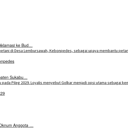
Aklamasi ke Bud…
onpedes
upaten Sukabu…
029
k Oknum Anggota …