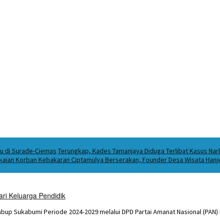
ku di Surade-Ciemas
Terungkap, Kades Tamanjaya Diduga Terlibat Kasus Na
kaian Korban Kebakaran Ciptamulya Berserakan, Founder Desa Wisata Hanjel
ri Keluarga Pendidik
abup Sukabumi Periode 2024-2029 melalui DPD Partai Amanat Nasional (PAN)