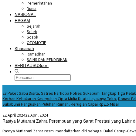
Pemerintahan
Dunia
NASIONAL
RAGAM
Sejarah
Seleb
Sosok
OTOMOTIF
Khasanah
Ramadhan
SAINS DAN PENDIDIKAN
BERITAUSUSport
BERITA HARI INI
28 Paket Sabu Disita, Satres Narkoba Polres Sukabumi Tangkap Tiga Pela
Korban Kebakaran Kasepuhan Cipta Mulia Ditata Layaknya Toko,
Donasi Pa
Sukabumi Hanguskan Puluhan Rumah, Kerugian Capai Rp2,5 Miliar
22 April 2024
22 April 2024
Rastya Mutiarani Zahra Perempuan yang Sarat Prestasi yang Lahir da
Rastya Mutiarani Zahra resmi mendaftarkan diri sebagai Bakal Cabup-Caw