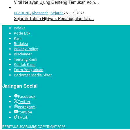
Viral Nelayan Ujung Genteng Temukan Koin…
HEADLINE
,
Khasanah
,
Sejarah
26 Juni 2025
Sejarah Tahun Hijriyah: Penanggalan Isla…
Indeks
Kode Etik
Karir
Redaksi
Privacy Policy
Disclaimer
Tentang Kami
Kontak Kami
Form Pengaduan
Pedoman Media Siber
Jaringan Social
Facebook
Twitter
Instagram
Youtube
Tiktok
BERITAUSUKABUMI@COPYRIGHT2026