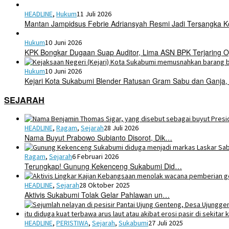
HEADLINE
,
Hukum
11 Juli 2026
Mantan Jampidsus Febrie Adriansyah Resmi Jadi Tersangka 
Hukum
10 Juni 2026
KPK Bongkar Dugaan Suap Auditor, Lima ASN BPK Terjaring O
Hukum
10 Juni 2026
Kejari Kota Sukabumi Blender Ratusan Gram Sabu dan Ganja,
SEJARAH
HEADLINE
,
Ragam
,
Sejarah
28 Juli 2026
Nama Buyut Prabowo Subianto Disorot, Dik…
Ragam
,
Sejarah
6 Februari 2026
Terungkap! Gunung Kekenceng Sukabumi Did…
HEADLINE
,
Sejarah
28 Oktober 2025
Aktivis Sukabumi Tolak Gelar Pahlawan un…
HEADLINE
,
PERISTIWA
,
Sejarah
,
Sukabumi
27 Juli 2025