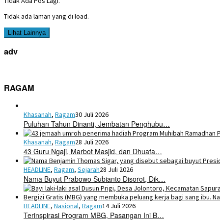
Tidak Ada Pos Lagi.
Tidak ada laman yang di load.
Lihat Lainnya
adv
RAGAM
Khasanah
,
Ragam
30 Juli 2026
Puluhan Tahun Dinanti, Jembatan Penghubu…
Khasanah
,
Ragam
28 Juli 2026
43 Guru Ngaji, Marbot Masjid, dan Dhuafa…
HEADLINE
,
Ragam
,
Sejarah
28 Juli 2026
Nama Buyut Prabowo Subianto Disorot, Dik…
HEADLINE
,
Nasional
,
Ragam
14 Juli 2026
Terinspirasi Program MBG, Pasangan Ini B…