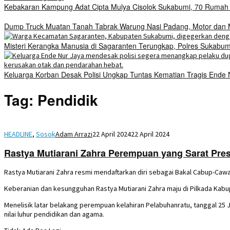
Kebakaran Kampung Adat Cipta Mulya Cisolok Sukabumi, 70 Ruma
Dump Truck Muatan Tanah Tabrak Warung Nasi Padang, Motor dan Mo
Misteri Kerangka Manusia di Sagaranten Terungkap, Polres Sukab
Keluarga Korban Desak Polisi Ungkap Tuntas Kematian Tragis Ende
Tag:
Pendidik
HEADLINE
,
Sosok
Adam Arrazi
22 April 2024
22 April 2024
Rastya Mutiarani Zahra Perempuan yang Sarat Prest
Rastya Mutiarani Zahra resmi mendaftarkan diri sebagai Bakal Cabup-Caw
Keberanian dan kesungguhan Rastya Mutiarani Zahra maju di Pilkada Kab
Menelisik latar belakang perempuan kelahiran Pelabuhanratu, tanggal 25 Ju
nilai luhur pendidikan dan agama.