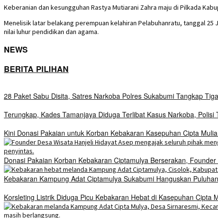
Keberanian dan kesungguhan Rastya Mutiarani Zahra maju di Pilkada Kab
Menelisik latar belakang perempuan kelahiran Pelabuhanratu, tanggal 25 Ju
nilai luhur pendidikan dan agama.
NEWS
BERITA PILIHAN
28 Paket Sabu Disita, Satres Narkoba Polres Sukabumi Tangkap Tig
Terungkap, Kades Tamanjaya Diduga Terlibat Kasus Narkoba, Polis
Kini Donasi Pakaian untuk Korban Kebakaran Kasepuhan Cipta Mulia
Donasi Pakaian Korban Kebakaran Ciptamulya Berserakan, Founder D
Kebakaran Kampung Adat Ciptamulya Sukabumi Hanguskan Puluhan 
Korsleting Listrik Diduga Picu Kebakaran Hebat di Kasepuhan Cipt