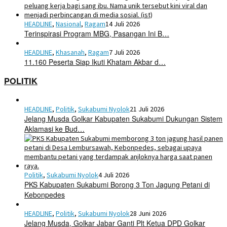
HEADLINE
,
Nasional
,
Ragam
14 Juli 2026
Terinspirasi Program MBG, Pasangan Ini B…
HEADLINE
,
Khasanah
,
Ragam
7 Juli 2026
11.160 Peserta Siap Ikuti Khatam Akbar d…
POLITIK
HEADLINE
,
Politik
,
Sukabumi Nyolok
21 Juli 2026
Jelang Musda Golkar Kabupaten Sukabumi Dukungan Sistem
Aklamasi ke Bud…
Politik
,
Sukabumi Nyolok
4 Juli 2026
PKS Kabupaten Sukabumi Borong 3 Ton Jagung Petani di
Kebonpedes
HEADLINE
,
Politik
,
Sukabumi Nyolok
28 Juni 2026
Jelang Musda, Golkar Jabar Ganti Plt Ketua DPD Golkar