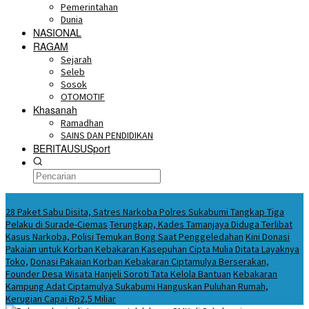
Pemerintahan
Dunia
NASIONAL
RAGAM
Sejarah
Seleb
Sosok
OTOMOTIF
Khasanah
Ramadhan
SAINS DAN PENDIDIKAN
BERITAUSUSport
BERITA HARI INI
28 Paket Sabu Disita, Satres Narkoba Polres Sukabumi Tangkap Tiga
Pelaku di Surade-Ciemas
Terungkap, Kades Tamanjaya Diduga Terlibat
Kasus Narkoba, Polisi Temukan Bong Saat Penggeledahan
Kini Donasi
Pakaian untuk Korban Kebakaran Kasepuhan Cipta Mulia Ditata Layaknya
Toko,
Donasi Pakaian Korban Kebakaran Ciptamulya Berserakan,
Founder Desa Wisata Hanjeli Soroti Tata Kelola Bantuan
Kebakaran
Kampung Adat Ciptamulya Sukabumi Hanguskan Puluhan Rumah,
Kerugian Capai Rp2,5 Miliar