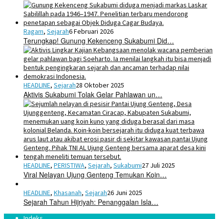
Ragam
,
Sejarah
6 Februari 2026
Terungkap! Gunung Kekenceng Sukabumi Did…
HEADLINE
,
Sejarah
28 Oktober 2025
Aktivis Sukabumi Tolak Gelar Pahlawan un…
HEADLINE
,
PERISTIWA
,
Sejarah
,
Sukabumi
27 Juli 2025
Viral Nelayan Ujung Genteng Temukan Koin…
HEADLINE
,
Khasanah
,
Sejarah
26 Juni 2025
Sejarah Tahun Hijriyah: Penanggalan Isla…
Indeks