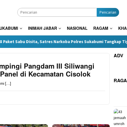
Pencarian
SUKABUMI
INIMAH JABAR
NASIONAL
RAGAM
KHA
u Disita, Satres Narkoba Polres Sukabumi Tangkap Tiga Pelaku d
ADV
pingi Pangdam III Siliwangi
Panel di Kecamatan Cisolok
RAG
mi […]