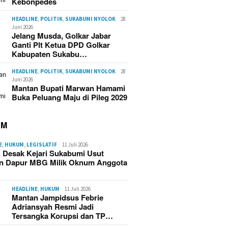
Kebonpedes
HEADLINE
,
POLITIK
,
SUKABUMI NYOLOK
28
Juni 2026
Jelang Musda, Golkar Jabar
Ganti Plt Ketua DPD Golkar
Kabupaten Sukabu…
HEADLINE
,
POLITIK
,
SUKABUMI NYOLOK
28
Juni 2026
Mantan Bupati Marwan Hamami
Buka Peluang Maju di Pileg 2029
UM
E
,
HUKUM
,
LEGISLATIF
11 Juli 2026
 Desak Kejari Sukabumi Usut
n Dapur MBG Milik Oknum Anggota
HEADLINE
,
HUKUM
11 Juli 2026
Mantan Jampidsus Febrie
Adriansyah Resmi Jadi
Tersangka Korupsi dan TP…