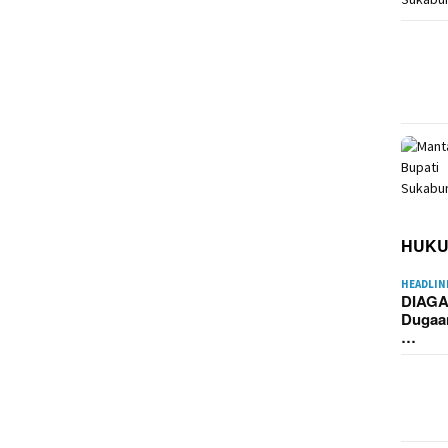
HUK
HEADLIN
DIAGA
Dugaa
…