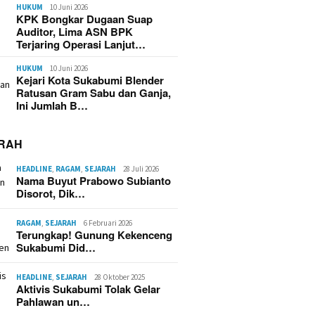
HUKUM
10 Juni 2026
KPK Bongkar Dugaan Suap
Auditor, Lima ASN BPK
Terjaring Operasi Lanjut…
HUKUM
10 Juni 2026
Kejari Kota Sukabumi Blender
Ratusan Gram Sabu dan Ganja,
Ini Jumlah B…
RAH
HEADLINE
,
RAGAM
,
SEJARAH
28 Juli 2026
Nama Buyut Prabowo Subianto
Disorot, Dik…
RAGAM
,
SEJARAH
6 Februari 2026
Terungkap! Gunung Kekenceng
Sukabumi Did…
HEADLINE
,
SEJARAH
28 Oktober 2025
Aktivis Sukabumi Tolak Gelar
Pahlawan un…