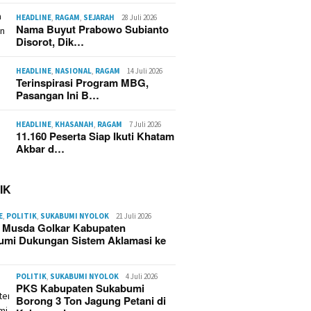
HEADLINE
,
RAGAM
,
SEJARAH
28 Juli 2026
Nama Buyut Prabowo Subianto
Disorot, Dik…
HEADLINE
,
NASIONAL
,
RAGAM
14 Juli 2026
Terinspirasi Program MBG,
aran Kampung Adat
Korsleting Listrik Diduga
Kebaka
Pasangan Ini B…
mulya Sukabumi
Picu Kebakaran Hebat di
Cipta M
skan Puluhan Rumah,
Kasepuhan Cipta Mulya
Sukabu
an Capai Rp2,5 Miliar
Sukabumi, 70 Rumah dan
Hangus 
HEADLINE
,
KHASANAH
,
RAGAM
7 Juli 2026
Imah Gede Ludes
Terdam
11.160 Peserta Siap Ikuti Khatam
Akbar d…
IK
E
,
POLITIK
,
SUKABUMI NYOLOK
21 Juli 2026
g Musda Golkar Kabupaten
umi Dukungan Sistem Aklamasi ke
POLITIK
,
SUKABUMI NYOLOK
4 Juli 2026
PKS Kabupaten Sukabumi
Borong 3 Ton Jagung Petani di