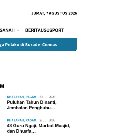
JUMAT, 7 AGUSTUS 2026
SANAH
BERITAUSUSPORT
i Surade-Ciemas
Terungkap, Kades Tamanjaya Diduga Ter
AM
KHASANAH
,
RAGAM
30 Juli 2026
Puluhan Tahun Dinanti,
Jembatan Penghubu…
KHASANAH
,
RAGAM
28 Juli 2026
43 Guru Ngaji, Marbot Masjid,
dan Dhuafa…