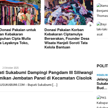
»
 Donasi Pakaian untuk
Donasi Pakaian Korban
Kebak
an Kebakaran
Kebakaran Ciptamulya
Cipta
puhan Cipta Mulia
Berserakan, Founder Desa
Hangu
ta Layaknya Toko,
Wisata Hanjeli Soroti Tata
Kerugi
Kelola Bantuan
POLIT
Redaksi
2 Oktober 2025
ti Sukabumi Dampingi Pangdam III Siliwangi
HEADLIN
mikan Jembatan Panel di Kecamatan Cisolok
Jelan
Sukab
AUSUKABUMI.COM – Bupati Sukabumi […]
Bud…