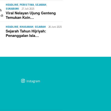
HEADLINE
,
PERISTIWA
,
SEJARAH
,
SUKABUMI
27 Juli 2025
Viral Nelayan Ujung Genteng
Temukan Koin…
HEADLINE
,
KHASANAH
,
SEJARAH
26 Juni 2025
Sejarah Tahun Hijriyah:
Penanggalan Isla…
Instagram