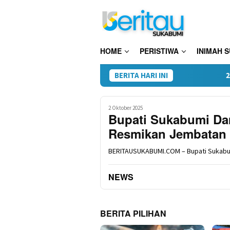
Loncat
ke
konten
HOME
PERISTIWA
INIMAH 
BERITA HARI INI
28 Paket Sab
2 Oktober 2025
Bupati Sukabumi Dam
Resmikan Jembatan 
BERITAUSUKABUMI.COM – Bupati Sukabu
NEWS
BERITA PILIHAN