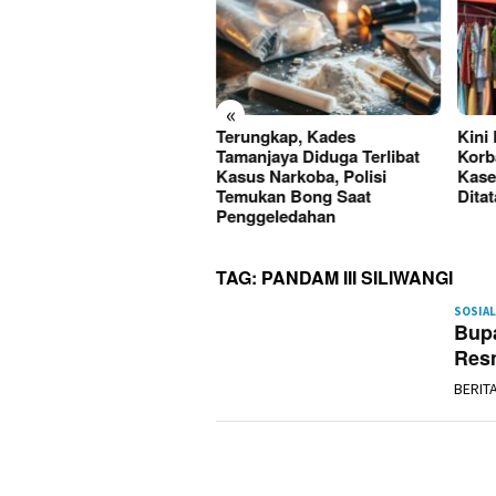
«
Paket Sabu Disita, Satres
Terungkap, Kades
Kini
rkoba Polres Sukabumi
Tamanjaya Diduga Terlibat
Korb
gkap Tiga Pelaku di
Kasus Narkoba, Polisi
Kase
rade-Ciemas
Temukan Bong Saat
Dita
Penggeledahan
TAG:
PANDAM III SILIWANGI
SOSIAL
Bupa
Res
BERIT