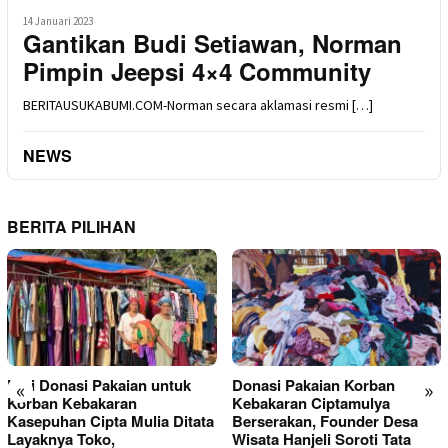
14 Januari 2023
Gantikan Budi Setiawan, Norman
Pimpin Jeepsi 4×4 Community
BERITAUSUKABUMI.COM-Norman secara aklamasi resmi […]
NEWS
BERITA PILIHAN
Kini Donasi Pakaian untuk
Donasi Pakaian Korban
«
»
Korban Kebakaran
Kebakaran Ciptamulya
Kasepuhan Cipta Mulia Ditata
Berserakan, Founder Desa
Layaknya Toko,
Wisata Hanjeli Soroti Tata