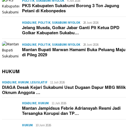
POLITIK
,
SUKABUMI NYOLOK
4 Juli 2026
PKS Kabupaten Sukabumi Borong 3 Ton Jagung
Petani di Kebonpedes
HEADLINE
,
POLITIK
,
SUKABUMI NYOLOK
28 Juni 2026
Jelang Musda, Golkar Jabar Ganti Plt Ketua DPD
Golkar Kabupaten Sukabu…
HEADLINE
,
POLITIK
,
SUKABUMI NYOLOK
28 Juni 2026
Mantan Bupati Marwan Hamami Buka Peluang Maju
di Pileg 2029
HUKUM
HEADLINE
,
HUKUM
,
LEGISLATIF
11 Juli 2026
DIAGA Desak Kejari Sukabumi Usut Dugaan Dapur MBG Milik
Oknum Anggota …
HEADLINE
,
HUKUM
11 Juli 2026
Mantan Jampidsus Febrie Adriansyah Resmi Jadi
Tersangka Korupsi dan TP…
HUKUM
10 Juni 2026