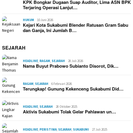
KPK Bongkar Dugaan Suap Auditor, Lima ASN BPK
Terjaring Operasi Lanjut…
HUKUM
10 Juni 2026
Kejari Kota Sukabumi Blender Ratusan Gram Sabu
dan Ganja, Ini Jumlah B…
SEJARAH
HEADLINE
,
RAGAM
,
SEJARAH
28 Juli 2026
Nama Buyut Prabowo Subianto Disorot, Dik…
RAGAM
,
SEJARAH
6 Februari 2026
Terungkap! Gunung Kekenceng Sukabumi Did…
HEADLINE
,
SEJARAH
28 Oktober 2025
Aktivis Sukabumi Tolak Gelar Pahlawan un…
HEADLINE
,
PERISTIWA
,
SEJARAH
,
SUKABUMI
27 Juli 2025