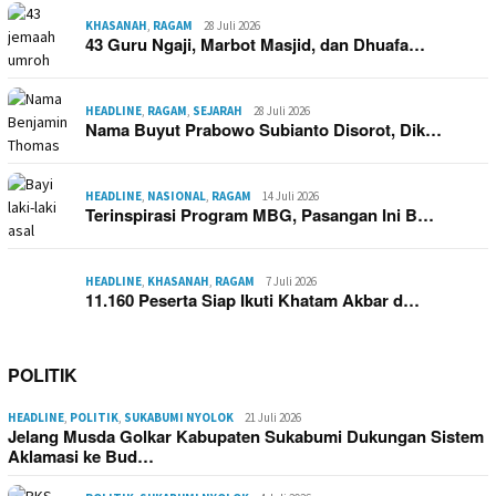
KHASANAH
,
RAGAM
28 Juli 2026
43 Guru Ngaji, Marbot Masjid, dan Dhuafa…
HEADLINE
,
RAGAM
,
SEJARAH
28 Juli 2026
Nama Buyut Prabowo Subianto Disorot, Dik…
HEADLINE
,
NASIONAL
,
RAGAM
14 Juli 2026
Terinspirasi Program MBG, Pasangan Ini B…
HEADLINE
,
KHASANAH
,
RAGAM
7 Juli 2026
11.160 Peserta Siap Ikuti Khatam Akbar d…
POLITIK
HEADLINE
,
POLITIK
,
SUKABUMI NYOLOK
21 Juli 2026
Jelang Musda Golkar Kabupaten Sukabumi Dukungan Sistem
Aklamasi ke Bud…