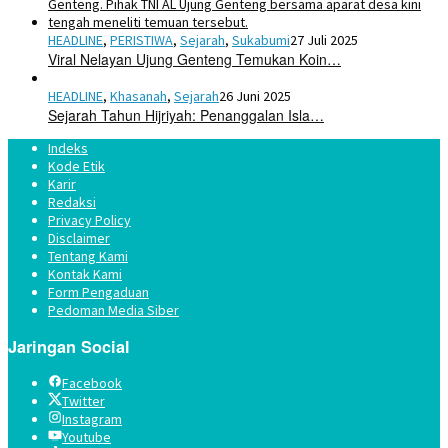
HEADLINE
,
PERISTIWA
,
Sejarah
,
Sukabumi
27 Juli 2025
Viral Nelayan Ujung Genteng Temukan Koin…
HEADLINE
,
Khasanah
,
Sejarah
26 Juni 2025
Sejarah Tahun Hijriyah: Penanggalan Isla…
Indeks
Kode Etik
Karir
Redaksi
Privacy Policy
Disclaimer
Tentang Kami
Kontak Kami
Form Pengaduan
Pedoman Media Siber
Jaringan Social
Facebook
Twitter
Instagram
Youtube