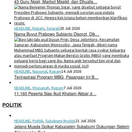
43 Guru Ngaji, Marbot Masjid, dan Dhuafa…
HEADLINE
,
Ragam
,
Sejarah
28 Juli 2026
Nama Buyut Prabowo Subianto Disorot, Dik…
HEADLINE
,
Nasional
,
Ragam
14 Juli 2026
Terinspirasi Program MBG, Pasangan Ini B…
HEADLINE
,
Khasanah
,
Ragam
7 Juli 2026
11.160 Peserta Siap Ikuti Khatam Akbar d…
POLITIK
HEADLINE
,
Politik
,
Sukabumi Nyolok
21 Juli 2026
Jelang Musda Golkar Kabupaten Sukabumi Dukungan Sistem