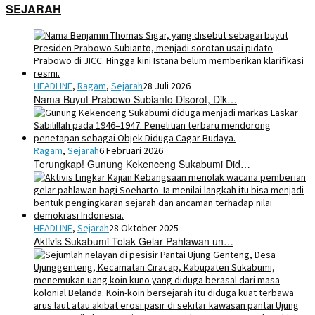
SEJARAH
HEADLINE
,
Ragam
,
Sejarah
28 Juli 2026
Nama Buyut Prabowo Subianto Disorot, Dik…
Ragam
,
Sejarah
6 Februari 2026
Terungkap! Gunung Kekenceng Sukabumi Did…
HEADLINE
,
Sejarah
28 Oktober 2025
Aktivis Sukabumi Tolak Gelar Pahlawan un…