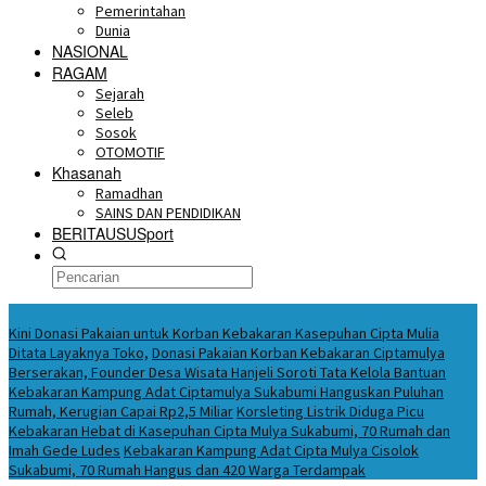
Pemerintahan
Dunia
NASIONAL
RAGAM
Sejarah
Seleb
Sosok
OTOMOTIF
Khasanah
Ramadhan
SAINS DAN PENDIDIKAN
BERITAUSUSport
BERITA HARI INI
Kini Donasi Pakaian untuk Korban Kebakaran Kasepuhan Cipta Mulia
Ditata Layaknya Toko,
Donasi Pakaian Korban Kebakaran Ciptamulya
Berserakan, Founder Desa Wisata Hanjeli Soroti Tata Kelola Bantuan
Kebakaran Kampung Adat Ciptamulya Sukabumi Hanguskan Puluhan
Rumah, Kerugian Capai Rp2,5 Miliar
Korsleting Listrik Diduga Picu
Kebakaran Hebat di Kasepuhan Cipta Mulya Sukabumi, 70 Rumah dan
Imah Gede Ludes
Kebakaran Kampung Adat Cipta Mulya Cisolok
Sukabumi, 70 Rumah Hangus dan 420 Warga Terdampak