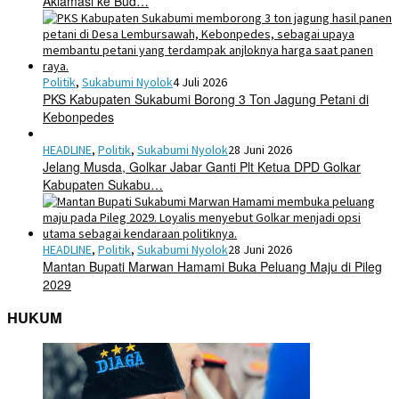
Aklamasi ke Bud…
Politik
,
Sukabumi Nyolok
4 Juli 2026
PKS Kabupaten Sukabumi Borong 3 Ton Jagung Petani di
Kebonpedes
HEADLINE
,
Politik
,
Sukabumi Nyolok
28 Juni 2026
Jelang Musda, Golkar Jabar Ganti Plt Ketua DPD Golkar
Kabupaten Sukabu…
HEADLINE
,
Politik
,
Sukabumi Nyolok
28 Juni 2026
Mantan Bupati Marwan Hamami Buka Peluang Maju di Pileg
2029
HUKUM