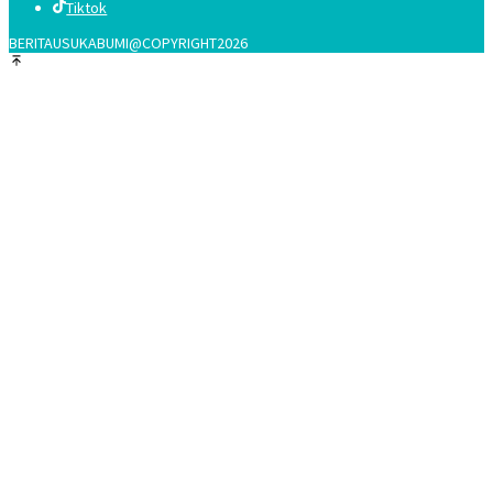
Tiktok
BERITAUSUKABUMI@COPYRIGHT2026