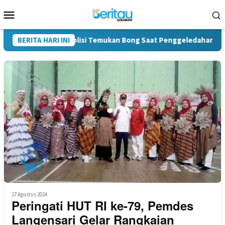
Loncat
Menu
ke
Mobile
konten
Kasus Narkoba, Polisi Temukan Bong Saat Penggeledahan
BERITA HARI INI
27 Agustus 2024
Peringati HUT RI ke-79, Pemdes
Langensari Gelar Rangkaian