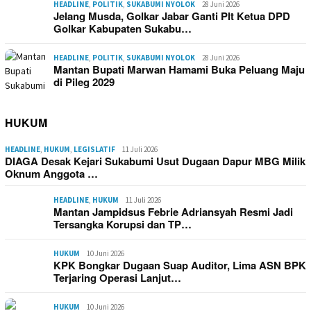
HEADLINE
,
POLITIK
,
SUKABUMI NYOLOK
28 Juni 2026
Jelang Musda, Golkar Jabar Ganti Plt Ketua DPD
Golkar Kabupaten Sukabu…
HEADLINE
,
POLITIK
,
SUKABUMI NYOLOK
28 Juni 2026
Mantan Bupati Marwan Hamami Buka Peluang Maju
di Pileg 2029
HUKUM
HEADLINE
,
HUKUM
,
LEGISLATIF
11 Juli 2026
DIAGA Desak Kejari Sukabumi Usut Dugaan Dapur MBG Milik
Oknum Anggota …
HEADLINE
,
HUKUM
11 Juli 2026
Mantan Jampidsus Febrie Adriansyah Resmi Jadi
Tersangka Korupsi dan TP…
HUKUM
10 Juni 2026
KPK Bongkar Dugaan Suap Auditor, Lima ASN BPK
Terjaring Operasi Lanjut…
HUKUM
10 Juni 2026