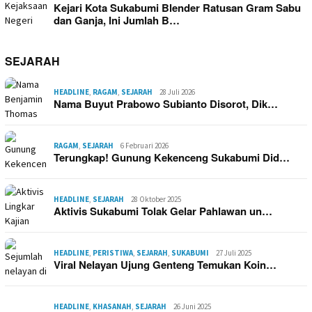
Kejari Kota Sukabumi Blender Ratusan Gram Sabu
dan Ganja, Ini Jumlah B…
SEJARAH
HEADLINE
,
RAGAM
,
SEJARAH
28 Juli 2026
Nama Buyut Prabowo Subianto Disorot, Dik…
RAGAM
,
SEJARAH
6 Februari 2026
Terungkap! Gunung Kekenceng Sukabumi Did…
HEADLINE
,
SEJARAH
28 Oktober 2025
Aktivis Sukabumi Tolak Gelar Pahlawan un…
HEADLINE
,
PERISTIWA
,
SEJARAH
,
SUKABUMI
27 Juli 2025
Viral Nelayan Ujung Genteng Temukan Koin…
HEADLINE
,
KHASANAH
,
SEJARAH
26 Juni 2025