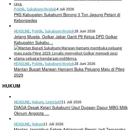
Politik
,
Sukabumi Nyolok
4 Juli 2026
PKS Kabupaten Sukabumi Borong 3 Ton Jagung Petani di
Kebonpedes
HEADLINE
,
Politik
,
Sukabumi Nyolok
28 Juni 2026
Jelang Musda, Golkar Jabar Ganti Plt Ketua DPD Golkar
Kabupaten Sukabu…
HEADLINE
,
Politik
,
Sukabumi Nyolok
28 Juni 2026
Mantan Bupati Marwan Hamami Buka Peluang Maju di Pileg
2029
HUKUM
HEADLINE
,
Hukum
,
Legislatif
11 Juli 2026
DIAGA Desak Kejari Sukabumi Usut Dugaan Dapur MBG Milik
Oknum Anggota …
HEADLINE
,
Hukum
11 Juli 2026
Mantan Jampidsus Febrie Adriansyah Resmi Jadi Tersangka