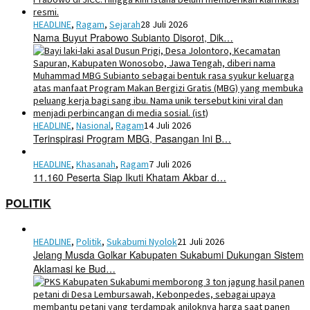
HEADLINE
,
Ragam
,
Sejarah
28 Juli 2026
Nama Buyut Prabowo Subianto Disorot, Dik…
HEADLINE
,
Nasional
,
Ragam
14 Juli 2026
Terinspirasi Program MBG, Pasangan Ini B…
HEADLINE
,
Khasanah
,
Ragam
7 Juli 2026
11.160 Peserta Siap Ikuti Khatam Akbar d…
POLITIK
HEADLINE
,
Politik
,
Sukabumi Nyolok
21 Juli 2026
Jelang Musda Golkar Kabupaten Sukabumi Dukungan Sistem
Aklamasi ke Bud…