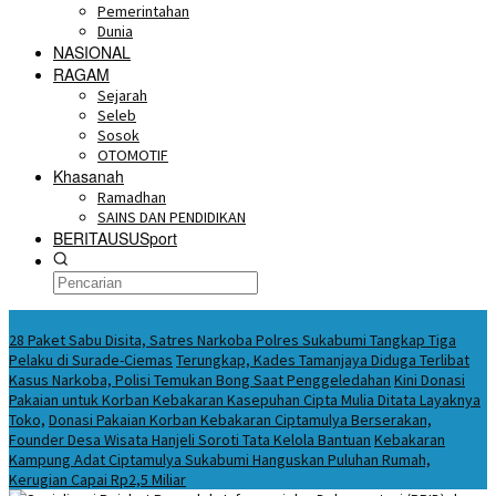
Pemerintahan
Dunia
NASIONAL
RAGAM
Sejarah
Seleb
Sosok
OTOMOTIF
Khasanah
Ramadhan
SAINS DAN PENDIDIKAN
BERITAUSUSport
BERITA HARI INI
28 Paket Sabu Disita, Satres Narkoba Polres Sukabumi Tangkap Tiga
Pelaku di Surade-Ciemas
Terungkap, Kades Tamanjaya Diduga Terlibat
Kasus Narkoba, Polisi Temukan Bong Saat Penggeledahan
Kini Donasi
Pakaian untuk Korban Kebakaran Kasepuhan Cipta Mulia Ditata Layaknya
Toko,
Donasi Pakaian Korban Kebakaran Ciptamulya Berserakan,
Founder Desa Wisata Hanjeli Soroti Tata Kelola Bantuan
Kebakaran
Kampung Adat Ciptamulya Sukabumi Hanguskan Puluhan Rumah,
Kerugian Capai Rp2,5 Miliar