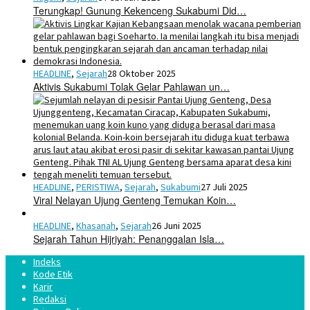
Terungkap! Gunung Kekenceng Sukabumi Did…
HEADLINE
,
Sejarah
28 Oktober 2025
Aktivis Sukabumi Tolak Gelar Pahlawan un…
HEADLINE
,
PERISTIWA
,
Sejarah
,
Sukabumi
27 Juli 2025
Viral Nelayan Ujung Genteng Temukan Koin…
HEADLINE
,
Khasanah
,
Sejarah
26 Juni 2025
Sejarah Tahun Hijriyah: Penanggalan Isla…
Indeks
Kode Etik
Karir
Redaksi