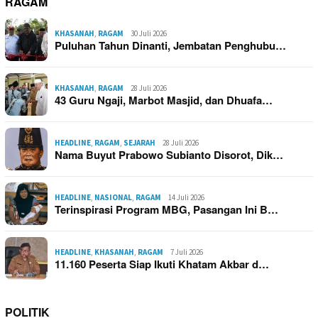
RAGAM
KHASANAH
,
RAGAM
30 Juli 2026
Puluhan Tahun Dinanti, Jembatan Penghubu…
KHASANAH
,
RAGAM
28 Juli 2026
43 Guru Ngaji, Marbot Masjid, dan Dhuafa…
HEADLINE
,
RAGAM
,
SEJARAH
28 Juli 2026
Nama Buyut Prabowo Subianto Disorot, Dik…
HEADLINE
,
NASIONAL
,
RAGAM
14 Juli 2026
Terinspirasi Program MBG, Pasangan Ini B…
HEADLINE
,
KHASANAH
,
RAGAM
7 Juli 2026
11.160 Peserta Siap Ikuti Khatam Akbar d…
POLITIK