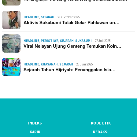
HEADLINE
,
SEJARAH
28 Oktober 2025
Aktivis Sukabumi Tolak Gelar Pahlawan un…
HEADLINE
,
PERISTIWA
,
SEJARAH
,
SUKABUMI
27 Juli 2025
Viral Nelayan Ujung Genteng Temukan Koin…
HEADLINE
,
KHASANAH
,
SEJARAH
26 Juni 2025
Sejarah Tahun Hijriyah: Penanggalan Isla…
INDEKS
KODE ETIK
KARIR
REDAKSI