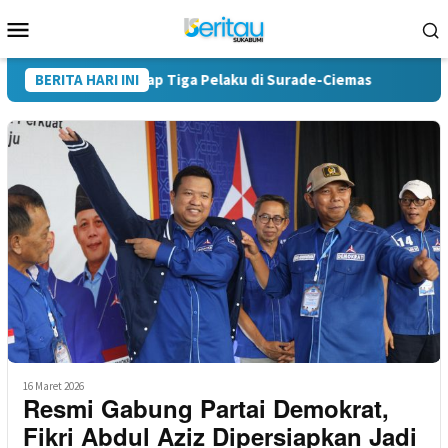
Loncat
Menu
ke
Mobile
konten
bumi Tangkap Tiga Pelaku di Surade-Ciemas
BERITA HARI INI
Terungkap, K
16 Maret 2026
Resmi Gabung Partai Demokrat,
Fikri Abdul Aziz Dipersiapkan Jadi