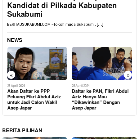
Kandidat di Pilkada Kabupaten
Sukabumi
BERITAUSUKABUMI.COM –Tokoh muda Sukabumi, […]
NEWS
«
»
28 April 2024
25 April 2024
1
Akan Daftar ke PPP
Daftar ke PAN, Fikri Abdul
i
F
Peluang Fikri Abdul Aziz
Aziz Hanya Mau
D
untuk Jadi Calon Wakil
“Dikawinkan” Dengan
P
Asep Japar
Asep Japar
R
BERITA PILIHAN