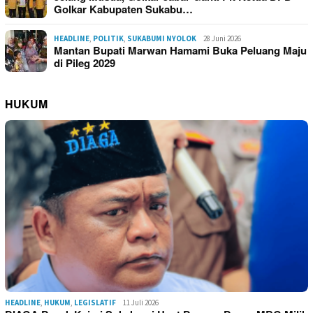
Golkar Kabupaten Sukabu…
HEADLINE
,
POLITIK
,
SUKABUMI NYOLOK
28 Juni 2026
Mantan Bupati Marwan Hamami Buka Peluang Maju
di Pileg 2029
HUKUM
HEADLINE
,
HUKUM
,
LEGISLATIF
11 Juli 2026