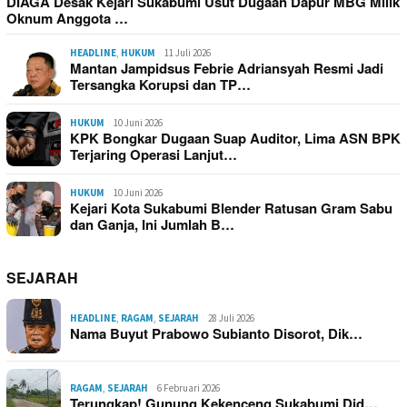
DIAGA Desak Kejari Sukabumi Usut Dugaan Dapur MBG Milik
Oknum Anggota …
HEADLINE
,
HUKUM
11 Juli 2026
Mantan Jampidsus Febrie Adriansyah Resmi Jadi
Tersangka Korupsi dan TP…
HUKUM
10 Juni 2026
KPK Bongkar Dugaan Suap Auditor, Lima ASN BPK
Terjaring Operasi Lanjut…
HUKUM
10 Juni 2026
Kejari Kota Sukabumi Blender Ratusan Gram Sabu
dan Ganja, Ini Jumlah B…
SEJARAH
HEADLINE
,
RAGAM
,
SEJARAH
28 Juli 2026
Nama Buyut Prabowo Subianto Disorot, Dik…
RAGAM
,
SEJARAH
6 Februari 2026
Terungkap! Gunung Kekenceng Sukabumi Did…