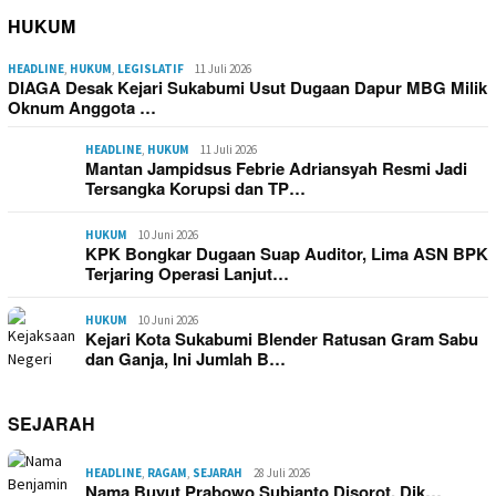
HUKUM
HEADLINE
,
HUKUM
,
LEGISLATIF
11 Juli 2026
DIAGA Desak Kejari Sukabumi Usut Dugaan Dapur MBG Milik
Oknum Anggota …
HEADLINE
,
HUKUM
11 Juli 2026
Mantan Jampidsus Febrie Adriansyah Resmi Jadi
Tersangka Korupsi dan TP…
HUKUM
10 Juni 2026
KPK Bongkar Dugaan Suap Auditor, Lima ASN BPK
Terjaring Operasi Lanjut…
HUKUM
10 Juni 2026
Kejari Kota Sukabumi Blender Ratusan Gram Sabu
dan Ganja, Ini Jumlah B…
SEJARAH
HEADLINE
,
RAGAM
,
SEJARAH
28 Juli 2026
Nama Buyut Prabowo Subianto Disorot, Dik…