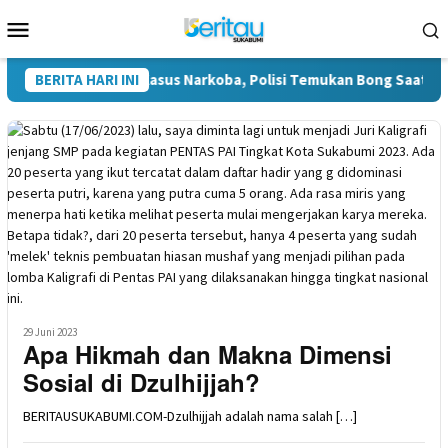
Loncat
Menu
ke
Mobile
konten
Diduga Terlibat Kasus Narkoba, Polisi Temukan Bong Saat Peng
BERITA HARI INI
29 Juni 2023
Apa Hikmah dan Makna Dimensi
Sosial di Dzulhijjah?
BERITAUSUKABUMI.COM-Dzulhijjah adalah nama salah […]