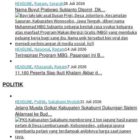
HEADLINE
,
Ragam
,
Sejarah
28 Juli 2026
Nama Buyut Prabowo Subianto Disorot, Dik…
HEADLINE
,
Nasional
,
Ragam
14 Juli 2026
Terinspirasi Program MBG, Pasangan Ini B…
HEADLINE
,
Khasanah
,
Ragam
7 Juli 2026
11.160 Peserta Siap Ikuti Khatam Akbar d…
POLITIK
HEADLINE
,
Politik
,
Sukabumi Nyolok
21 Juli 2026
Jelang Musda Golkar Kabupaten Sukabumi Dukungan Sistem
Aklamasi ke Bud…