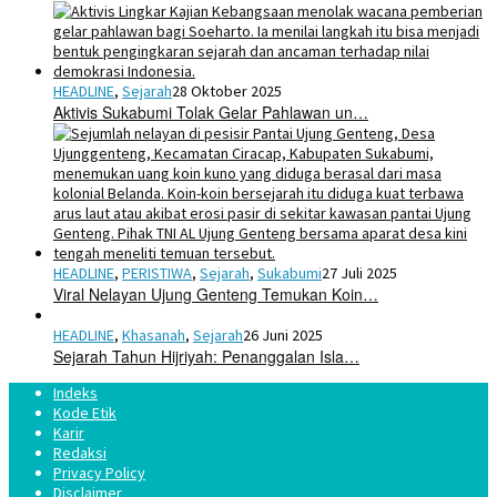
HEADLINE
,
Sejarah
28 Oktober 2025
Aktivis Sukabumi Tolak Gelar Pahlawan un…
HEADLINE
,
PERISTIWA
,
Sejarah
,
Sukabumi
27 Juli 2025
Viral Nelayan Ujung Genteng Temukan Koin…
HEADLINE
,
Khasanah
,
Sejarah
26 Juni 2025
Sejarah Tahun Hijriyah: Penanggalan Isla…
Indeks
Kode Etik
Karir
Redaksi
Privacy Policy
Disclaimer