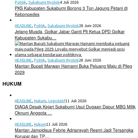
Politik
,
Sukabumi Nyolok
4 Juli 2026
PKS Kabupaten Sukabumi Borong 3 Ton Jagung Petani di
Kebonpedes
HEADLINE
,
Politik
,
Sukabumi Nyolok
28 Juni 2026
Jelang Musda, Golkar Jabar Ganti Plt Ketua DPD Golkar
Kabupaten Sukabu…
HEADLINE
,
Politik
,
Sukabumi Nyolok
28 Juni 2026
Mantan Bupati Marwan Hamami Buka Peluang Maju di Pileg
2029
HUKUM
HEADLINE
,
Hukum
,
Legislatif
11 Juli 2026
DIAGA Desak Kejari Sukabumi Usut Dugaan Dapur MBG Milik
Oknum Anggota …
HEADLINE
,
Hukum
11 Juli 2026
Mantan Jampidsus Febrie Adriansyah Resmi Jadi Tersangka
Korupsi dan TP…