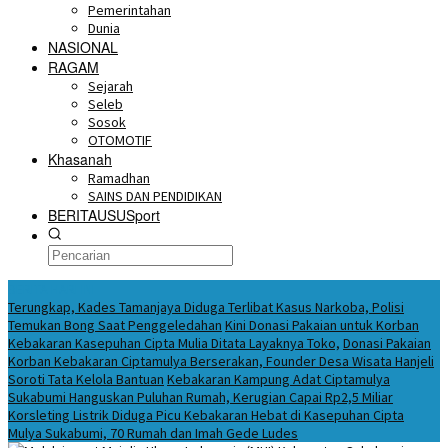
Pemerintahan
Dunia
NASIONAL
RAGAM
Sejarah
Seleb
Sosok
OTOMOTIF
Khasanah
Ramadhan
SAINS DAN PENDIDIKAN
BERITAUSUSport
BERITA HARI INI
Terungkap, Kades Tamanjaya Diduga Terlibat Kasus Narkoba, Polisi
Temukan Bong Saat Penggeledahan
Kini Donasi Pakaian untuk Korban
Kebakaran Kasepuhan Cipta Mulia Ditata Layaknya Toko,
Donasi Pakaian
Korban Kebakaran Ciptamulya Berserakan, Founder Desa Wisata Hanjeli
Soroti Tata Kelola Bantuan
Kebakaran Kampung Adat Ciptamulya
Sukabumi Hanguskan Puluhan Rumah, Kerugian Capai Rp2,5 Miliar
Korsleting Listrik Diduga Picu Kebakaran Hebat di Kasepuhan Cipta
Mulya Sukabumi, 70 Rumah dan Imah Gede Ludes