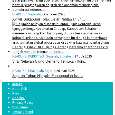
HEADLINE
,
Sejarah
28 Oktober 2025
Aktivis Sukabumi Tolak Gelar Pahlawan un…
HEADLINE
,
PERISTIWA
,
Sejarah
,
Sukabumi
27 Juli 2025
Viral Nelayan Ujung Genteng Temukan Koin…
HEADLINE
,
Khasanah
,
Sejarah
26 Juni 2025
Sejarah Tahun Hijriyah: Penanggalan Isla…
Indeks
Kode Etik
Karir
Redaksi
Privacy Policy
Disclaimer
Tentang Kami