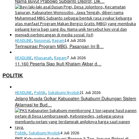
Nama Buyut Prabowo Subianto Disorot, Dik…
HEADLINE
,
Nasional
,
Ragam
14 Juli 2026
Terinspirasi Program MBG, Pasangan Ini B…
HEADLINE
,
Khasanah
,
Ragam
7 Juli 2026
11.160 Peserta Siap Ikuti Khatam Akbar d…
POLITIK
HEADLINE
,
Politik
,
Sukabumi Nyolok
21 Juli 2026
Jelang Musda Golkar Kabupaten Sukabumi Dukungan Sistem
Aklamasi ke Bud…
Politik
,
Sukabumi Nyolok
4 Juli 2026
PKS Kabupaten Sukabumi Borong 3 Ton Jagung Petani di