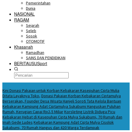
Pemerintahan
Dunia
NASIONAL
RAGAM
Sejarah
Seleb
Sosok
OTOMOTIF
Khasanah
Ramadhan
SAINS DAN PENDIDIKAN
BERITAUSUSport
BERITA HARI INI
Kini Donasi Pakaian untuk Korban Kebakaran Kasepuhan Cipta Mulia
Ditata Layaknya Toko,
Donasi Pakaian Korban Kebakaran Ciptamulya
Berserakan, Founder Desa Wisata Hanjeli Soroti Tata Kelola Bantuan
Kebakaran Kampung Adat Ciptamulya Sukabumi Hanguskan Puluhan
Rumah, Kerugian Capai Rp2,5 Miliar
Korsleting Listrik Diduga Picu
Kebakaran Hebat di Kasepuhan Cipta Mulya Sukabumi, 70 Rumah dan
Imah Gede Ludes
Kebakaran Kampung Adat Cipta Mulya Cisolok
Sukabumi, 70 Rumah Hangus dan 420 Warga Terdampak