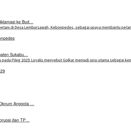
Aklamasi ke Bud…
onpedes
upaten Sukabu…
029
k Oknum Anggota …
Korupsi dan TP…