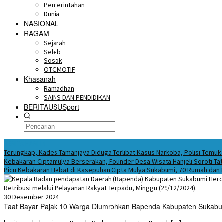
Pemerintahan
Dunia
NASIONAL
RAGAM
Sejarah
Seleb
Sosok
OTOMOTIF
Khasanah
Ramadhan
SAINS DAN PENDIDIKAN
BERITAUSUSport
BERITA HARI INI
Terungkap, Kades Tamanjaya Diduga Terlibat Kasus Narkoba, Polisi Tem
Kebakaran Ciptamulya Berserakan, Founder Desa Wisata Hanjeli Soroti Tat
Picu Kebakaran Hebat di Kasepuhan Cipta Mulya Sukabumi, 70 Rumah dan
30 Desember 2024
Taat Bayar Pajak 10 Warga Diumrohkan Bapenda Kabupaten Sukab