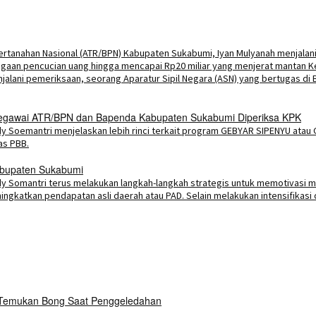
 Pegawai ATR/BPN dan Bapenda Kabupaten Sukabumi Diperiksa KPK
Kabupaten Sukabumi
i Temukan Bong Saat Penggeledahan