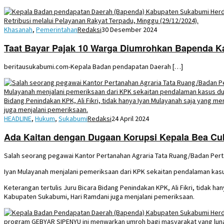
Khasanah
,
Pemerintahan
Redaksi
30 Desember 2024
Taat Bayar Pajak 10 Warga Diumrohkan Bapenda 
beritausukabumi.com-Kepala Badan pendapatan Daerah […]
HEADLINE
,
Hukum
,
Sukabumi
Redaksi
24 April 2024
Ada Kaitan dengan Dugaan Korupsi Kepala Bea Cu
Salah seorang pegawai Kantor Pertanahan Agraria Tata Ruang/Badan Pert
Iyan Mulayanah menjalani pemeriksaan dari KPK sekaitan pendalaman kas
Keterangan tertulis Juru Bicara Bidang Penindakan KPK, Ali Fikri, tidak 
Kabupaten Sukabumi, Hari Ramdani juga menjalani pemeriksaan.