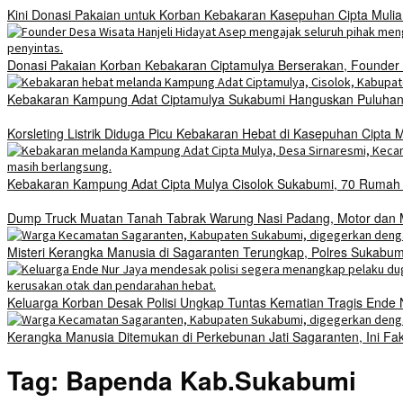
Kini Donasi Pakaian untuk Korban Kebakaran Kasepuhan Cipta Mulia
Donasi Pakaian Korban Kebakaran Ciptamulya Berserakan, Founder D
Kebakaran Kampung Adat Ciptamulya Sukabumi Hanguskan Puluhan 
Korsleting Listrik Diduga Picu Kebakaran Hebat di Kasepuhan Cipt
Kebakaran Kampung Adat Cipta Mulya Cisolok Sukabumi, 70 Ruma
Dump Truck Muatan Tanah Tabrak Warung Nasi Padang, Motor dan Mo
Misteri Kerangka Manusia di Sagaranten Terungkap, Polres Sukab
Keluarga Korban Desak Polisi Ungkap Tuntas Kematian Tragis Ende
Kerangka Manusia Ditemukan di Perkebunan Jati Sagaranten, Ini Fa
Tag:
Bapenda Kab.Sukabumi