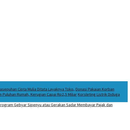
asepuhan Cipta Mulia Ditata Layaknya Toko,
Donasi Pakaian Korban
Puluhan Rumah, Kerugian Capai Rp2,5 Miliar
Korsleting Listrik Diduga