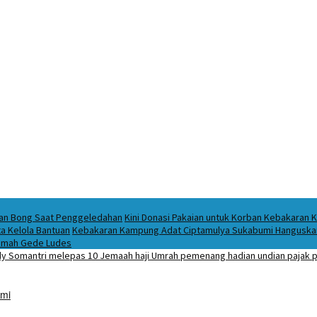
ukan Bong Saat Penggeledahan
Kini Donasi Pakaian untuk Korban Kebakaran K
a Kelola Bantuan
Kebakaran Kampung Adat Ciptamulya Sukabumi Hanguskan 
 Imah Gede Ludes
umi