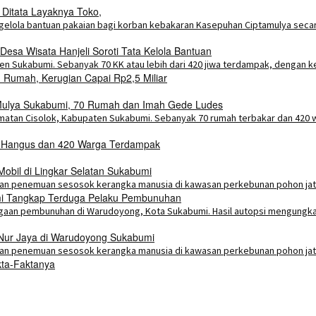
 Ditata Layaknya Toko,
esa Wisata Hanjeli Soroti Tata Kelola Bantuan
Rumah, Kerugian Capai Rp2,5 Miliar
a Mulya Sukabumi, 70 Rumah dan Imah Gede Ludes
h Hangus dan 420 Warga Terdampak
bil di Lingkar Selatan Sukabumi
umi Tangkap Terduga Pelaku Pembunuhan
 Nur Jaya di Warudoyong Sukabumi
kta-Faktanya