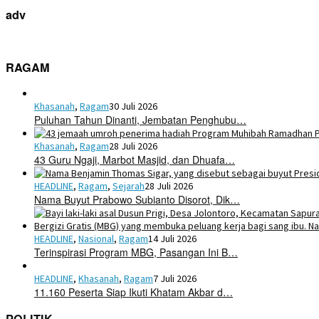
adv
RAGAM
Khasanah
,
Ragam
30 Juli 2026
Puluhan Tahun Dinanti, Jembatan Penghubu…
Khasanah
,
Ragam
28 Juli 2026
43 Guru Ngaji, Marbot Masjid, dan Dhuafa…
HEADLINE
,
Ragam
,
Sejarah
28 Juli 2026
Nama Buyut Prabowo Subianto Disorot, Dik…
HEADLINE
,
Nasional
,
Ragam
14 Juli 2026
Terinspirasi Program MBG, Pasangan Ini B…
HEADLINE
,
Khasanah
,
Ragam
7 Juli 2026
11.160 Peserta Siap Ikuti Khatam Akbar d…
POLITIK