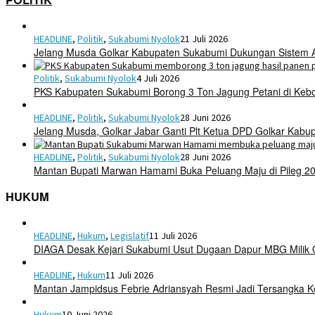
HEADLINE
,
Politik
,
Sukabumi Nyolok
21 Juli 2026
Jelang Musda Golkar Kabupaten Sukabumi Dukungan Sistem 
Politik
,
Sukabumi Nyolok
4 Juli 2026
PKS Kabupaten Sukabumi Borong 3 Ton Jagung Petani di Keb
HEADLINE
,
Politik
,
Sukabumi Nyolok
28 Juni 2026
Jelang Musda, Golkar Jabar Ganti Plt Ketua DPD Golkar Kab
HEADLINE
,
Politik
,
Sukabumi Nyolok
28 Juni 2026
Mantan Bupati Marwan Hamami Buka Peluang Maju di Pileg 2
HUKUM
HEADLINE
,
Hukum
,
Legislatif
11 Juli 2026
DIAGA Desak Kejari Sukabumi Usut Dugaan Dapur MBG Mili
HEADLINE
,
Hukum
11 Juli 2026
Mantan Jampidsus Febrie Adriansyah Resmi Jadi Tersangka 
Hukum
10 Juni 2026