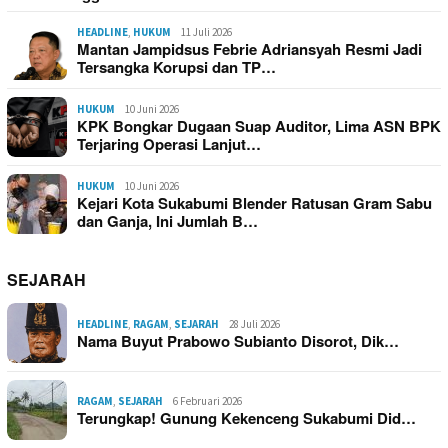
HEADLINE
,
HUKUM
11 Juli 2026
Mantan Jampidsus Febrie Adriansyah Resmi Jadi
Tersangka Korupsi dan TP…
HUKUM
10 Juni 2026
KPK Bongkar Dugaan Suap Auditor, Lima ASN BPK
Terjaring Operasi Lanjut…
HUKUM
10 Juni 2026
Kejari Kota Sukabumi Blender Ratusan Gram Sabu
dan Ganja, Ini Jumlah B…
SEJARAH
HEADLINE
,
RAGAM
,
SEJARAH
28 Juli 2026
Nama Buyut Prabowo Subianto Disorot, Dik…
RAGAM
,
SEJARAH
6 Februari 2026
Terungkap! Gunung Kekenceng Sukabumi Did…