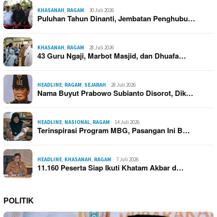
KHASANAH
,
RAGAM
30 Juli 2026
Puluhan Tahun Dinanti, Jembatan Penghubu…
KHASANAH
,
RAGAM
28 Juli 2026
43 Guru Ngaji, Marbot Masjid, dan Dhuafa…
HEADLINE
,
RAGAM
,
SEJARAH
28 Juli 2026
Nama Buyut Prabowo Subianto Disorot, Dik…
HEADLINE
,
NASIONAL
,
RAGAM
14 Juli 2026
Terinspirasi Program MBG, Pasangan Ini B…
HEADLINE
,
KHASANAH
,
RAGAM
7 Juli 2026
11.160 Peserta Siap Ikuti Khatam Akbar d…
POLITIK