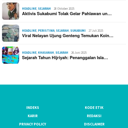
HEADLINE
,
SEJARAH
28 Oktober 2025
Aktivis Sukabumi Tolak Gelar Pahlawan un…
HEADLINE
,
PERISTIWA
,
SEJARAH
,
SUKABUMI
27 Juli 2025
Viral Nelayan Ujung Genteng Temukan Koin…
HEADLINE
,
KHASANAH
,
SEJARAH
26 Juni 2025
Sejarah Tahun Hijriyah: Penanggalan Isla…
INDEKS
KODE ETIK
KARIR
REDAKSI
PRIVACY POLICY
DISCLAIMER