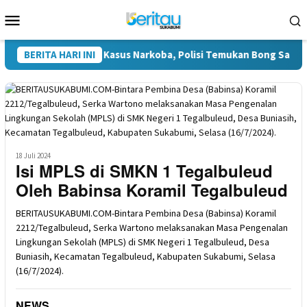
Loncat
Menu
ke
Mobile
konten
uga Terlibat Kasus Narkoba, Polisi Temukan Bong Saat Penggel
BERITA HARI INI
18 Juli 2024
Isi MPLS di SMKN 1 Tegalbuleud
Oleh Babinsa Koramil Tegalbuleud
BERITAUSUKABUMI.COM-Bintara Pembina Desa (Babinsa) Koramil
2212/Tegalbuleud, Serka Wartono melaksanakan Masa Pengenalan
Lingkungan Sekolah (MPLS) di SMK Negeri 1 Tegalbuleud, Desa
Buniasih, Kecamatan Tegalbuleud, Kabupaten Sukabumi, Selasa
(16/7/2024).
NEWS